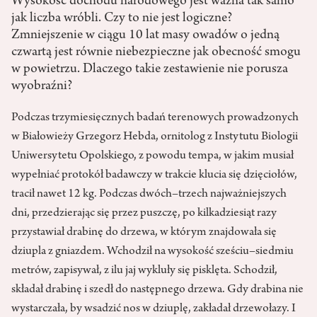
Wysokość dochodu narodowego jest ważna tak samo
jak liczba wróbli. Czy to nie jest logiczne?
Zmniejszenie w ciągu 10 lat masy owadów o jedną
czwartą jest równie niebezpieczne jak obecność smogu
w powietrzu. Dlaczego takie zestawienie nie porusza
wyobraźni?
Podczas trzymiesięcznych badań terenowych prowadzonych
w Białowieży Grzegorz Hebda, ornitolog z Instytutu Biologii
Uniwersytetu Opolskiego, z powodu tempa, w jakim musiał
wypełniać protokół badawczy w trakcie klucia się dzięciołów,
tracił nawet 12 kg. Podczas dwóch–trzech najważniejszych
dni, przedzierając się przez puszczę, po kilkadziesiąt razy
przystawiał drabinę do drzewa, w którym znajdowała się
dziupla z gniazdem. Wchodził na wysokość sześciu–siedmiu
metrów, zapisywał, z ilu jaj wykluły się pisklęta. Schodził,
składał drabinę i szedł do następnego drzewa. Gdy drabina nie
wystarczała, by wsadzić nos w dziuplę, zakładał drzewołazy. I