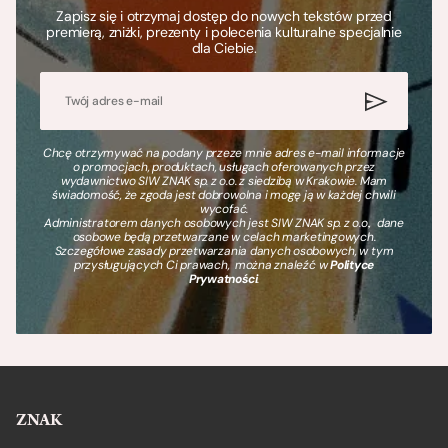
Zapisz się i otrzymaj dostęp do nowych tekstów przed
premierą, zniżki, prezenty i polecenia kulturalne specjalnie
dla Ciebie.
Chcę otrzymywać na podany przeze mnie adres e-mail informacje
o promocjach, produktach, usługach oferowanych przez
wydawnictwo SIW ZNAK sp. z o.o. z siedzibą w Krakowie. Mam
świadomość, że zgoda jest dobrowolna i mogę ją w każdej chwili
wycofać.
Administratorem danych osobowych jest SIW ZNAK sp. z o.o., dane
osobowe będą przetwarzane w celach marketingowych.
Szczegółowe zasady przetwarzania danych osobowych, w tym
przysługujących Ci prawach, można znaleźć w
Polityce
Prywatności
.
ZNAK