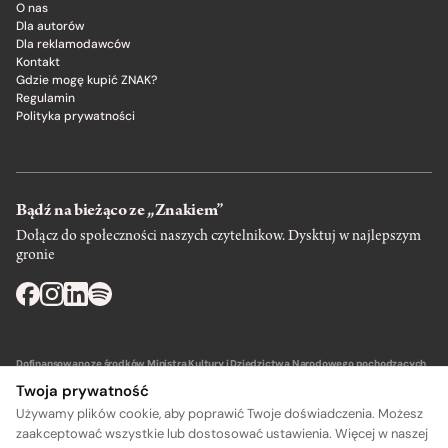
O nas
Dla autorów
Dla reklamodawców
Kontakt
Gdzie mogę kupić ZNAK?
Regulamin
Polityka prywatności
Bądź na bieżąco ze „Znakiem”
Dołącz do społeczności naszych czytelnikow. Dysktuj w najlepszym
gronie
Dofinansowano ze środków Ministra Kultury i Dziedzictwa Narodowego pochodzących
z Funduszu Promocji Kultury – państwowego funduszu celowego.
Twoja prywatność
Używamy plików cookie, aby poprawić Twoje doświadczenia. Możesz
zaakceptować wszystkie lub dostosować ustawienia. Więcej w naszej