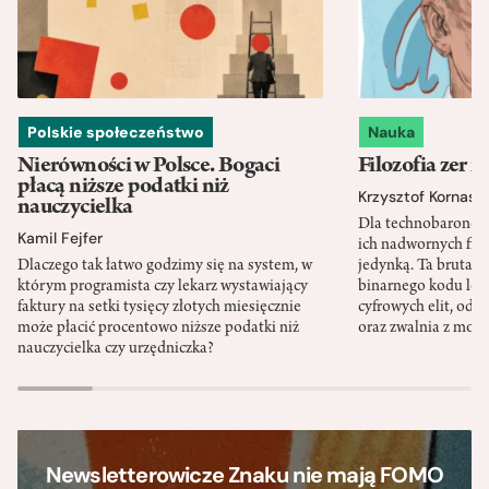
Polskie społeczeństwo
Nauka
Nierówności w Polsce. Bogaci
Filozofia zer i
płacą niższe podatki niż
Krzysztof Kornas
nauczycielka
Dla technobaronów
Kamil Fejfer
ich nadwornych filo
Dlaczego tak łatwo godzimy się na system, w
jedynką. Ta brutaln
którym programista czy lekarz wystawiający
binarnego kodu leg
faktury na setki tysięcy złotych miesięcznie
cyfrowych elit, odzi
może płacić procentowo niższe podatki niż
oraz zwalnia z mor
nauczycielka czy urzędniczka?
Newsletterowicze Znaku nie mają FOMO