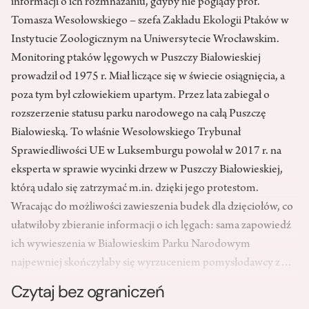
informacji o ich rozmnażaniu, gdyby nie poglądy prof.
Tomasza Wesołowskiego – szefa Zakładu Ekologii Ptaków w
Instytucie Zoologicznym na Uniwersytecie Wrocławskim.
Monitoring ptaków lęgowych w Puszczy Białowieskiej
prowadził od 1975 r. Miał liczące się w świecie osiągnięcia, a
poza tym był człowiekiem upartym. Przez lata zabiegał o
rozszerzenie statusu parku narodowego na całą Puszczę
Białowieską. To właśnie Wesołowskiego Trybunał
Sprawiedliwości UE w Luksemburgu powołał w 2017 r. na
eksperta w sprawie wycinki drzew w Puszczy Białowieskiej,
którą udało się zatrzymać m.in. dzięki jego protestom.
Wracając do możliwości zawieszenia budek dla dzięciołów, co
ułatwiłoby zbieranie informacji o ich lęgach: sama zapowiedź
ich wywieszenia w Białowieskim Parku Narodowym
najpewniej skończyłaby się wyrzuceniem pomysłodawcy z…
Czytaj bez ograniczeń