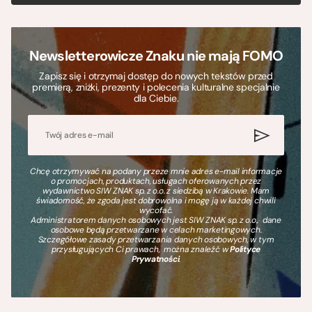
Newsletterowicze Znaku nie mają FOMO
Zapisz się i otrzymaj dostęp do nowych tekstów przed
premierą, zniżki, prezenty i polecenia kulturalne specjalnie
dla Ciebie.
Chcę otrzymywać na podany przeze mnie adres e-mail informacje
o promocjach, produktach, usługach oferowanych przez
wydawnictwo SIW ZNAK sp. z o.o. z siedzibą w Krakowie. Mam
świadomość, że zgoda jest dobrowolna i mogę ją w każdej chwili
wycofać.
Administratorem danych osobowych jest SIW ZNAK sp. z o.o., dane
osobowe będą przetwarzane w celach marketingowych.
Szczegółowe zasady przetwarzania danych osobowych, w tym
przysługujących Ci prawach, można znaleźć w
Polityce
Prywatności
.