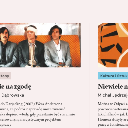
etony
Kultura i Sztuk
ie na zgodę
Niewiele n
a Dąbrowska
Michał Jędrzej
 do Darjeeling (2007) Wesa Andersona
Można w Odysei zo
mina, że podróż naprawdę może zmienić
powrocie weterana
eka dopiero wtedy, gdy przestanie być starannie
takich filmów jak 
serowanym, narcystycznym projektem
Homera służyły zre
aprawy
pracy z żołnierzami