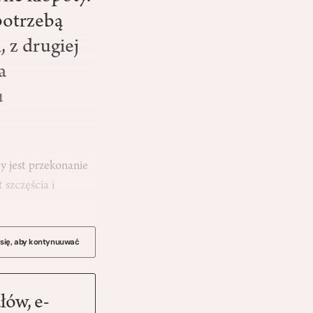
 potrzebą
, z drugiej
a
u
y jest przekonanie
 szczęścia i
 się, aby kontynuuwać
łów, e-