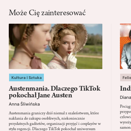
Może Cię zainteresować
Kultura i Sztuka
Feli
Austenmania. Dlaczego TikTok
Ind
pokochał Jane Austen
Dian
Anna Śliwińska
Pociąg
przypo
Austenmania graniczy dziś niemal z szaleństwem, które
człowi
nakłania do zakupu osobliwych, niekoniecznie
wyreży
przydatnych gadżetów, organizacji przyjęć i cosplayów w
samon
stylu regencji. Dlaczego TikTok pokochał uniwersum