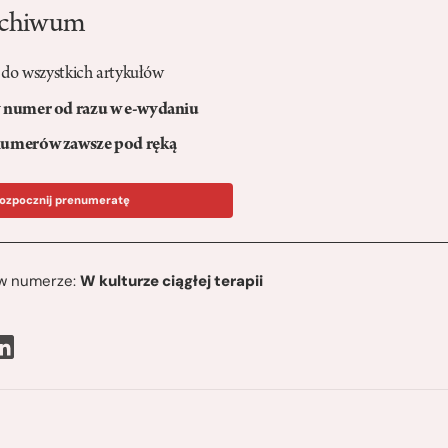
rchiwum
 do wszystkich artykułów
numer od razu w e-wydaniu
umerów zawsze pod ręką
ozpocznij prenumeratę
ę w numerze:
W kulturze ciągłej terapii