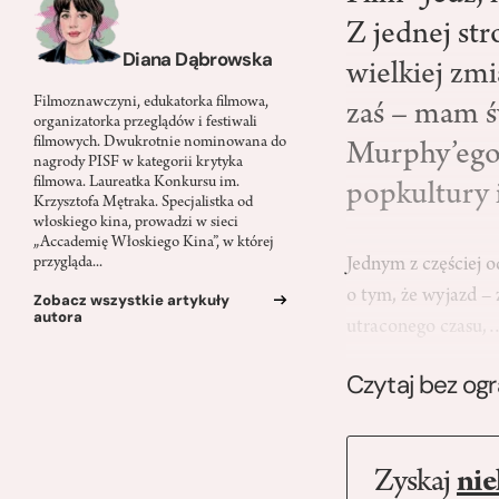
Z jednej str
Diana Dąbrowska
wielkiej zmi
Filmoznawczyni, edukatorka filmowa,
zaś – mam ś
organizatorka przeglądów i festiwali
filmowych. Dwukrotnie nominowana do
Murphy’ego
nagrody PISF w kategorii krytyka
filmowa. Laureatka Konkursu im.
popkultury 
Krzysztofa Mętraka. Specjalistka od
włoskiego kina, prowadzi w sieci
„Accademię Włoskiego Kina”, w której
Jednym z częściej o
przygląda...
o tym, że wyjazd – 
Zobacz wszystkie artykuły
autora
utraconego czasu
Czytaj bez og
Zyskaj
nie