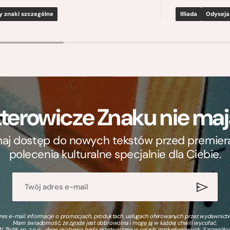
y znaki szczególne
Illiada
Odyseja
terowicze Znaku nie m
ymaj dostęp do nowych tekstów przed premierą, 
polecenia kulturalne specjalnie dla Ciebie.
s e-mail informacje o promocjach, produktach, usługach oferowanych przez wydawnictwo
Mam świadomość, że zgoda jest dobrowolna i mogę ją w każdej chwili wycofać.
 ZNAK sp. z o.o., dane osobowe będą przetwarzane w celach marketingowych. Szczegół