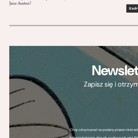
Jane Austen?
Kadr
Newslet
Zapisz się i otrz
Chcę otrzymywać na podany przeze mnie adre
Administratorem danych osobowych jest SIW