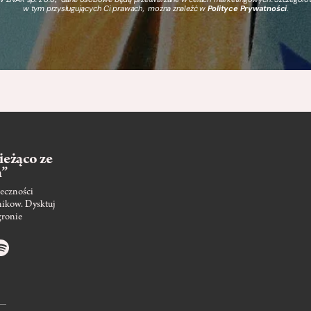
w tym przysługujących Ci prawach, można znaleźć w
Polityce Prywatności
.
ieżąco ze
m”
eczności
nikow. Dysktuj
gronie