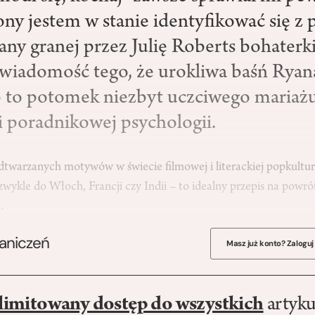
ony jestem w stanie identyfikować się z
any granej przez Julię Roberts bohaterki
wiadomość tego, że urokliwa baśń Ryan
 to potomek niezbyt uczciwego mariaż
i poradnikowej psychologii.
dtwarzanych motywów w świecie filmowej i literackiej popkultur
zwykle do Włoch, Francji czy Indii – to idealny przepis na powrót
,…
raniczeń
Masz już konto? Zaloguj
limitowany dostęp do wszystkich
artyku