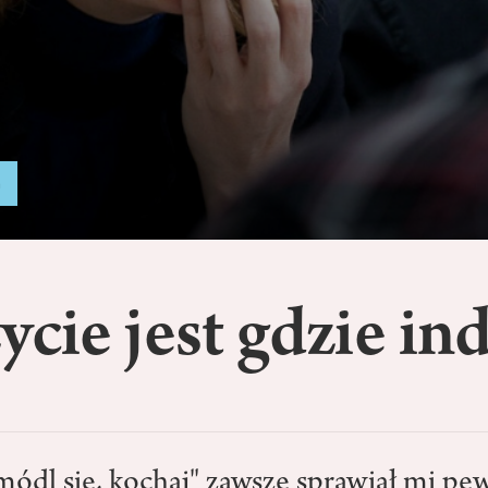
a
ycie jest gdzie ind
módl się, kochaj" zawsze sprawiał mi pe