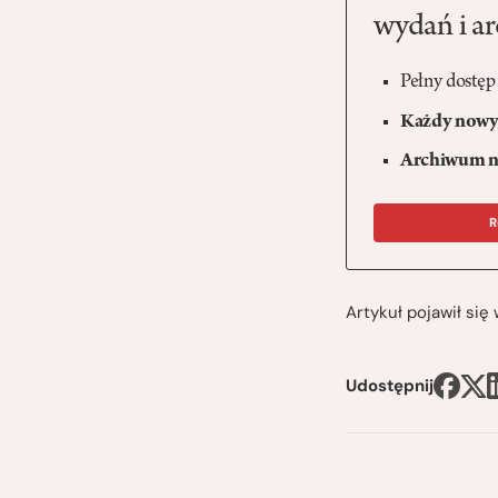
wydań i a
Pełny dostęp
Każdy nowy 
Archiwum n
R
Artykuł pojawił si
Udostępnij