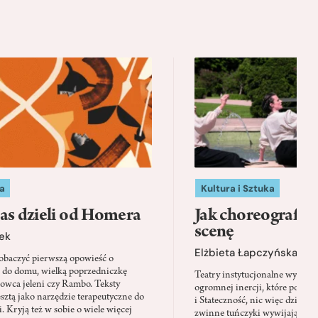
a
Kultura i Sztuka
as dzieli od Homera
Jak choreografia
scenę
ek
Elżbieta Łapczyńska
baczyć pierwszą opowieść o
 do domu, wielką poprzedniczkę
Teatry instytucjonalne wyobra
Łowca jeleni czy Rambo. Teksty
ogromnej inercji, które ponad 
sztą jako narzędzie terapeutyczne do
i Stateczność, nic więc dziwne
. Kryją też w sobie o wiele więcej
zwinne tuńczyki wywijają zach