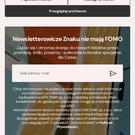
Przeglądaj archiwum
Newsletterowicze Znaku nie mają FOMO
Zapisz się i otrzymaj dostęp do nowych tekstów przed
premierą, zniżki, prezenty i polecenia kulturalne specjalnie
dla Ciebie.
Chcę otrzymywać na podany przeze mnie adres e-mail informacje
o promocjach, produktach, usługach oferowanych przez
wydawnictwo SIW ZNAK sp. z o.o. z siedzibą w Krakowie. Mam
świadomość, że zgoda jest dobrowolna i mogę ją w każdej chwili
wycofać.
Administratorem danych osobowych jest SIW ZNAK sp. z o.o., dane
osobowe będą przetwarzane w celach marketingowych.
Szczegółowe zasady przetwarzania danych osobowych, w tym
przysługujących Ci prawach, można znaleźć w
Polityce
Prywatności
.