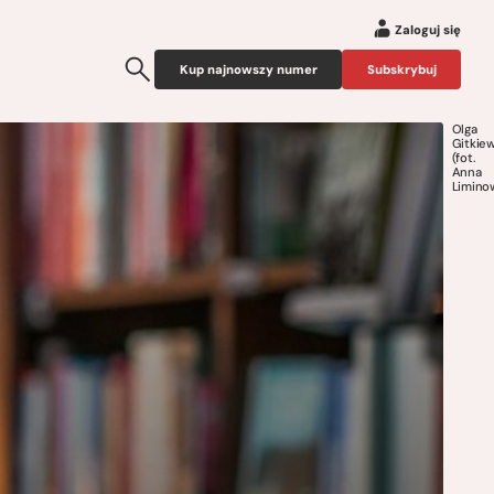
Zaloguj się
Kup najnowszy numer
Subskrybuj
Olga
Gitkiew
(fot.
Anna
Limino