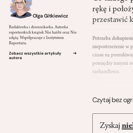
rękę i położ
Olga Gitkiewicz
przestawić 
Redaktorka i dziennikarka. Autorka
reporterskich książek Nie hańbi oraz Nie
Potrzeba dokupienia
zdążę. Współpracuje z Instytutem
Reportażu.
niepostrzeżenie w 
Zobacz wszystkie artykuły
czasu na poszukiwan
autora
pomiędzy innymi oso
niehandlowa.
…
Czytaj bez og
Zyskaj
nie