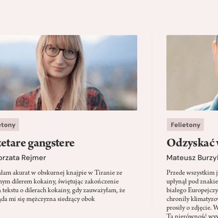
etony
Felietony
etare gangstere
Odzyskać 
orzata Rejmer
Mateusz Burzy
ałam akurat w obskurnej knajpie w Tiranie ze
Przede wszystkim 
ym dilerem kokainy, świętując zakończenie
upłynął pod znaki
a tekstu o dilerach kokainy, gdy zauważyłam, że
białego Europejcz
ąda mi się mężczyzna siedzący obok
chroniły klimatyzow
prosiły o zdjęcie. 
Ta nierówność wyw