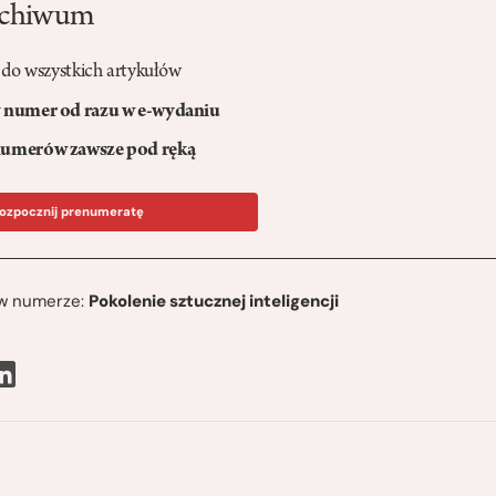
rchiwum
 do wszystkich artykułów
numer od razu w e-wydaniu
umerów zawsze pod ręką
ozpocznij prenumeratę
ę w numerze:
Pokolenie sztucznej inteligencji