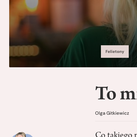
Felietony
To m
Olga Gitkiewicz
Co takiego