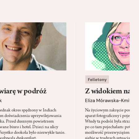
Felietony
wiarę w podróż
Z widokiem na m
k
Eliza Mórawska-Kmita
jednak okres spędzony w Indiach
Na życiowym zakręcie postano
em doświadczenia uprzywilejowania
aparat fotograficzny i pojechać 
yka. Przed dusznym powietrzem
Wtedy ta podróż była strzałem w
ane biuro i hotel. Dzieci na ulicy
po co tam pojechałam: potrzeb
Wszystko dookoła było niezwykle tanie.
możliwość przezwyciężenia swo
oływała dyskomfort.
siebie w trudnych sytuacjach