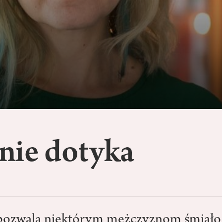
nie dotyka
 pozwala niektórym mężczyznom śmiało