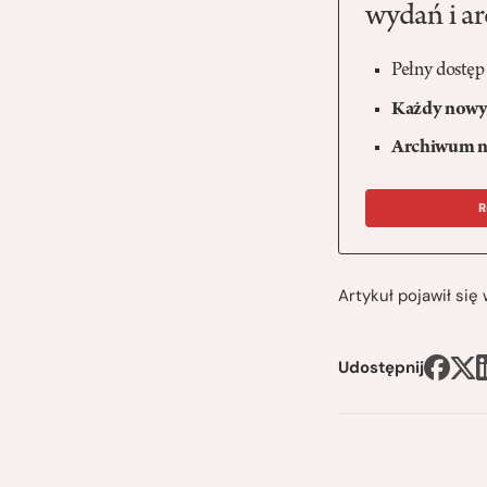
wydań i a
Pełny dostęp
Każdy nowy 
Archiwum n
R
Artykuł pojawił si
Udostępnij