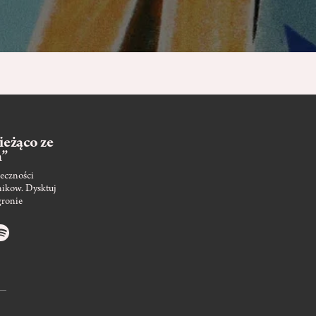
ieżąco ze
m”
eczności
nikow. Dysktuj
gronie