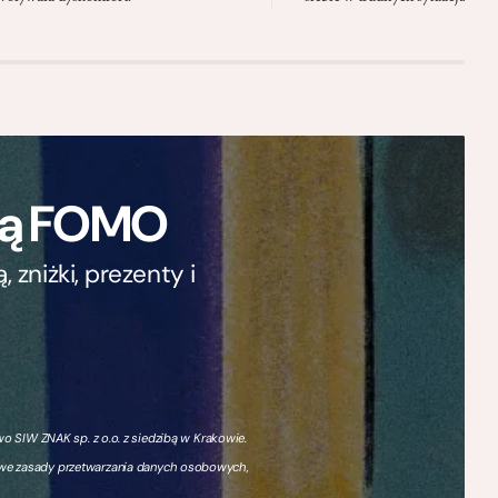
ają FOMO
zniżki, prezenty i
 SIW ZNAK sp. z o.o. z siedzibą w Krakowie.
owe zasady przetwarzania danych osobowych,