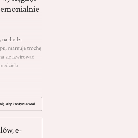
eremonialnie
ż, nachodzi
epu, marnuje trochę
na się lawirować
niedziela
 się, aby kontynuuwać
łów, e-