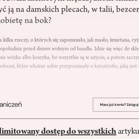
yć ją na damskich plecach, w talii, bezc
kobietę na bok?
 kilku rzeczy, o których się zapomniało, jak masło, śmietana, ry
popołudnia przed dniem wolnym od handlu. Idzie się więc do skl
ie wózka albo koszyka, bo wszystkie są w użyciu, a potem zaczy
bami, które właśnie sobie przypominały o katastrofie, jaką jest 
raniczeń
Masz już konto? Zaloguj
limitowany dostęp do wszystkich
artyku