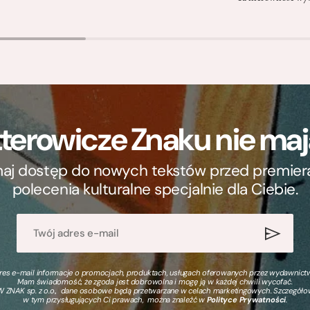
terowicze Znaku nie m
ymaj dostęp do nowych tekstów przed premierą, 
polecenia kulturalne specjalnie dla Ciebie.
s e-mail informacje o promocjach, produktach, usługach oferowanych przez wydawnictwo
Mam świadomość, że zgoda jest dobrowolna i mogę ją w każdej chwili wycofać.
 ZNAK sp. z o.o., dane osobowe będą przetwarzane w celach marketingowych. Szczegół
w tym przysługujących Ci prawach, można znaleźć w
Polityce Prywatności
.