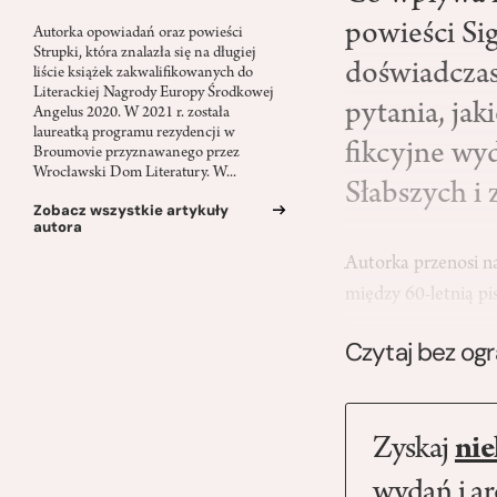
powieści Sig
Autorka opowiadań oraz powieści
Strupki, która znalazła się na długiej
doświadczas
liście książek zakwalifikowanych do
Literackiej Nagrody Europy Środkowej
pytania, jak
Angelus 2020. W 2021 r. została
laureatką programu rezydencji w
fikcyjne wy
Broumovie przyznawanego przez
Wrocławski Dom Literatury. W...
Słabszych i 
Zobacz wszystkie artykuły
autora
Autorka przenosi n
między 60-letnią p
Czytaj bez og
Zyskaj
nie
wydań i a