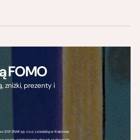
ają FOMO
zniżki, prezenty i
 SIW ZNAK sp. z o.o. z siedzibą w Krakowie.
owe zasady przetwarzania danych osobowych,