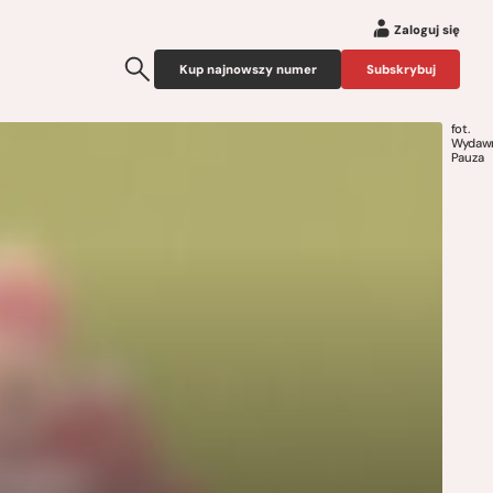
Zaloguj się
Kup najnowszy numer
Subskrybuj
fot.
Wydaw
Pauza