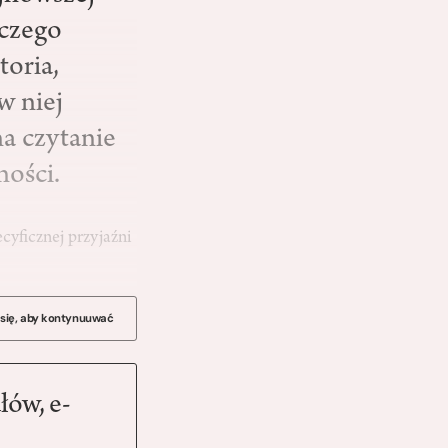
 czego
toria,
w niej
na czytanie
ności.
cyficznej przyjaźni
 się, aby kontynuuwać
łów, e-