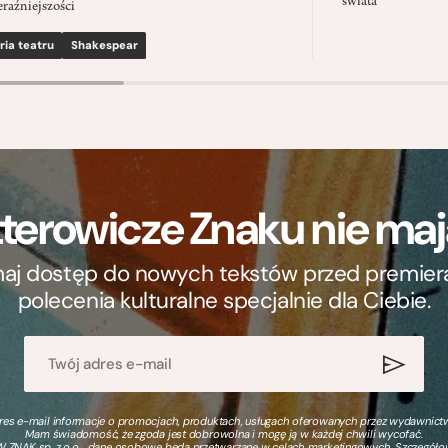
świata”
eraźniejszości
ria teatru
Shakespear
terowicze Znaku nie m
ymaj dostęp do nowych tekstów przed premierą, 
polecenia kulturalne specjalnie dla Ciebie.
s e-mail informacje o promocjach, produktach, usługach oferowanych przez wydawnictwo
Mam świadomość, że zgoda jest dobrowolna i mogę ją w każdej chwili wycofać.
 ZNAK sp. z o.o., dane osobowe będą przetwarzane w celach marketingowych. Szczegół