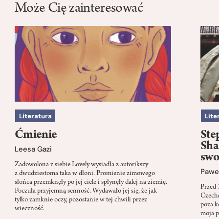
Może Cię zainteresować
Literatura
Lite
Ćmienie
Ste
Sha
Leesa Gazi
swo
Zadowolona z siebie Lovely wysiadła z autorikszy
Paweł
z dwudziestoma taka w dłoni. Promienie zimowego
słońca przemknęły po jej ciele i spłynęły dalej na ziemię.
Przed 
Poczuła przyjemną senność. Wydawało jej się, że jak
Czecho
tylko zamknie oczy, pozostanie w tej chwili przez
poza k
wieczność.
moja p