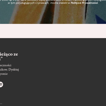
w tym przysługujących Ci prawach, można znaleźć w
Polityce Prywatności
.
ieżąco ze
m”
eczności
nikow. Dysktuj
gronie