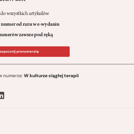
 do wszystkich artykułów
numer od razu w e-wydaniu
umerów zawsze pod ręką
ozpocznij prenumeratę
ę w numerze:
W kulturze ciągłej terapii