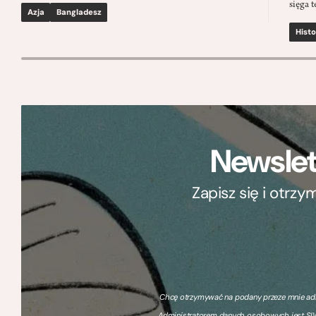
sięga t
Azja
Bangladesz
Histo
Newslet
Zapisz się i otrz
Chcę otrzymywać na podany przeze mnie adre
Administratorem danych osobowych jest SIW