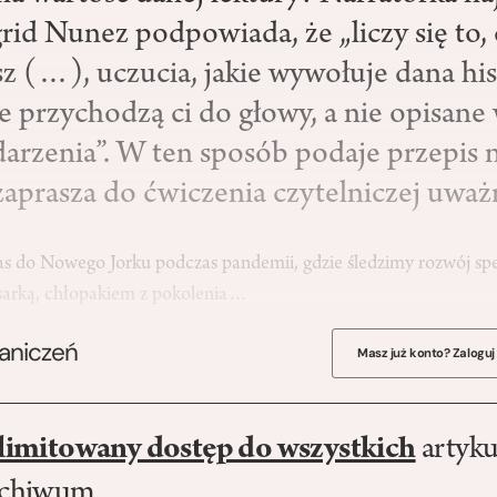
rid Nunez podpowiada, że „liczy się to,
z (…), uczucia, jakie wywołuje dana his
ie przychodzą ci do głowy, a nie opisane 
darzenia”. W ten sposób podaje przepis 
zaprasza do ćwiczenia czytelniczej uważ
as do Nowego Jorku podczas pandemii, gdzie śledzimy rozwój spe
isarką, chłopakiem z pokolenia…
raniczeń
Masz już konto? Zaloguj
limitowany dostęp do wszystkich
artyku
rchiwum