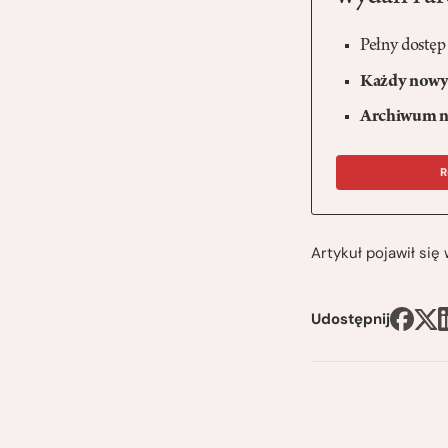
Pełny dostęp
Każdy nowy 
Archiwum n
R
Artykuł pojawił si
Udostępnij