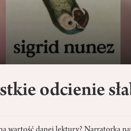
tkie odcienie sła
a wartość danej lektury? Narratorka na