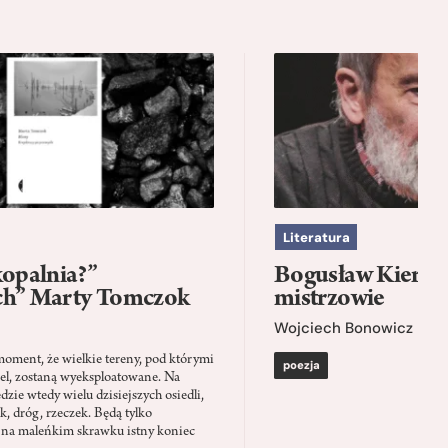
Literatura
kopalnia?”
Bogusław Kierc |
ch” Marty Tomczok
mistrzowie
Wojciech Bonowicz
moment, że wielkie tereny, pod którymi
poezja
el, zostaną wyeksploatowane. Na
zie wtedy wielu dzisiejszych osiedli,
ąk, dróg, rzeczek. Będą tylko
 na maleńkim skrawku istny koniec