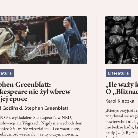
ratura
Literatura
phen Greenblatt:
„Ile waży 
kespeare nie żył wbrew
O „Blizna
jej epoce
Karol Kleczka
 Goźliński
,
Stephen Greenblatt
„Kiedyś przyjdzie 
znajdował się węgi
1989 r. wykładałem Shakespeare’a w NRD,
powierzchni nie będ
słowacji, na Węgrzech. Nigdy nie wychodziłem
nie będzie lasów, ł
oniec XVI w. Ale wiedziałem – i co ważniejsze,
hałdy (…). Będzie
ubliczność wiedziała – że to, o czym mówimy,