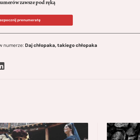
umerów zawsze pod ręką
ozpocznij prenumeratę
ę w numerze:
Daj chłopaka, takiego chłopaka