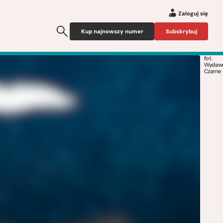
Zaloguj się
Kup najnowszy numer
Subskrybuj
fot.
Wydaw
Czarne