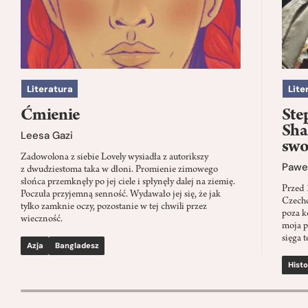
Literatura
Lite
Ćmienie
Ste
Sha
Leesa Gazi
swo
Zadowolona z siebie Lovely wysiadła z autorikszy
Paweł
z dwudziestoma taka w dłoni. Promienie zimowego
słońca przemknęły po jej ciele i spłynęły dalej na ziemię.
Przed 
Poczuła przyjemną senność. Wydawało jej się, że jak
Czecho
tylko zamknie oczy, pozostanie w tej chwili przez
poza k
wieczność.
moja p
sięga t
Azja
Bangladesz
Histo