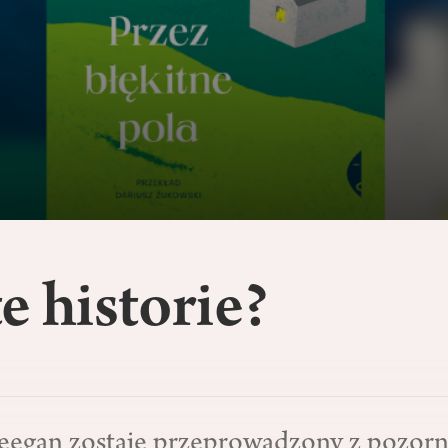
e historie?
eegan zostaje przeprowadzony z pozorn