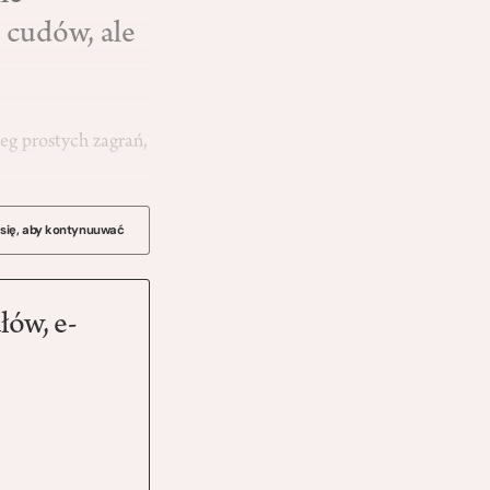
 cudów, ale
eg prostych zagrań,
 się, aby kontynuuwać
łów, e-