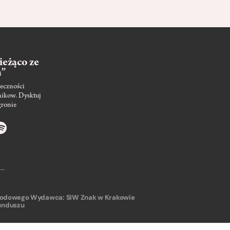
ieżąco ze
m”
eczności
nikow. Dysktuj
gronie
arodowego
Wydawca: SIW Znak w Krakowie
unduszu