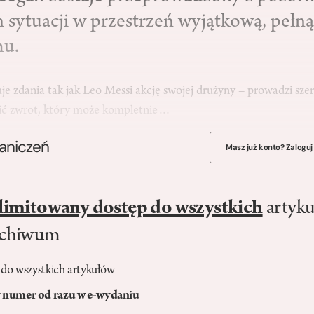
 sytuacji w przestrzeń wyjątkową, pełną
mu.
e zdania tak jak Leo Messi akcję swojej drużyny – prowadzi szer
ić zwrot, który może kompletnie…
raniczeń
Masz już konto? Zaloguj
limitowany dostęp do wszystkich
artyku
rchiwum
 do wszystkich artykułów
numer od razu w e-wydaniu