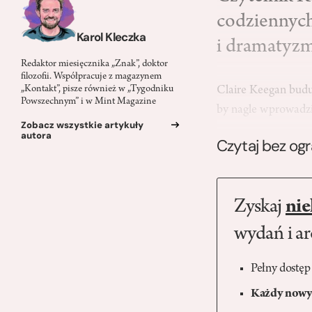
codziennych
Karol Kleczka
i dramatyz
Redaktor miesięcznika „Znak”, doktor
filozofii. Współpracuje z magazynem
Claire Keegan buduj
„Kontakt”, pisze również w „Tygodniku
Powszechnym” i w Mint Magazine
by nagle wprowadz
Zobacz wszystkie artykuły
autora
Czytaj bez og
Zyskaj
nie
wydań i a
Pełny dostęp
Każdy nowy 