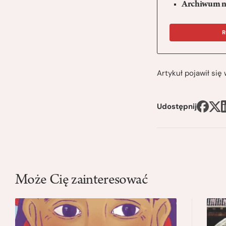
Archiwum n
R
Artykuł pojawił si
Udostępnij
Może Cię zainteresować