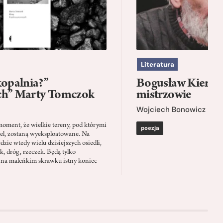
Literatura
kopalnia?”
Bogusław Kierc |
ch” Marty Tomczok
mistrzowie
Wojciech Bonowicz
moment, że wielkie tereny, pod którymi
poezja
el, zostaną wyeksploatowane. Na
zie wtedy wielu dzisiejszych osiedli,
ąk, dróg, rzeczek. Będą tylko
 na maleńkim skrawku istny koniec