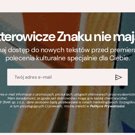
terowicze Znaku nie m
ymaj dostęp do nowych tekstów przed premierą, 
polecenia kulturalne specjalnie dla Ciebie.
s e-mail informacje o promocjach, produktach, usługach oferowanych przez wydawnictwo
Mam świadomość, że zgoda jest dobrowolna i mogę ją w każdej chwili wycofać.
 ZNAK sp. z o.o., dane osobowe będą przetwarzane w celach marketingowych. Szczegół
w tym przysługujących Ci prawach, można znaleźć w
Polityce Prywatności
.