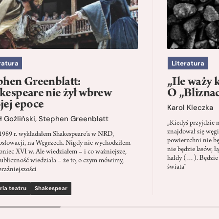
ratura
Literatura
phen Greenblatt:
„Ile waży 
kespeare nie żył wbrew
O „Blizna
jej epoce
Karol Kleczka
 Goźliński
,
Stephen Greenblatt
„Kiedyś przyjdzie 
znajdował się węgi
1989 r. wykładałem Shakespeare’a w NRD,
powierzchni nie będ
słowacji, na Węgrzech. Nigdy nie wychodziłem
nie będzie lasów, ł
oniec XVI w. Ale wiedziałem – i co ważniejsze,
hałdy (…). Będzie
ubliczność wiedziała – że to, o czym mówimy,
świata”
eraźniejszości
ria teatru
Shakespear