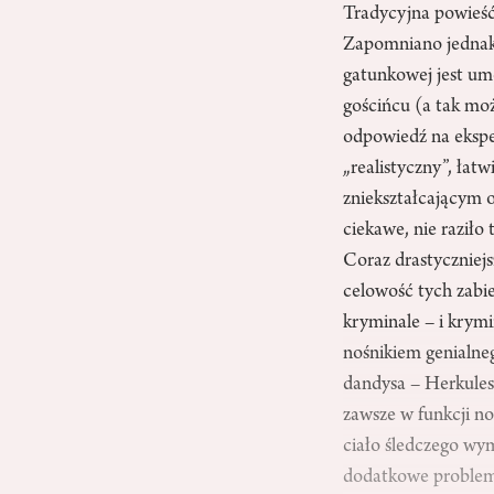
Tradycyjna powieść 
Zapomniano jednak,
gatunkowej jest um
gościńcu (a tak mo
odpowiedź na ekspe
„realistyczny”, łat
zniekształcającym 
ciekawe, nie raził
Coraz drastyczniejs
celowość tych zabie
kryminale – i krymi
nośnikiem genialneg
dandysa – Herkulesa
zawsze w funkcji n
ciało śledczego wy
dodatkowe problemy