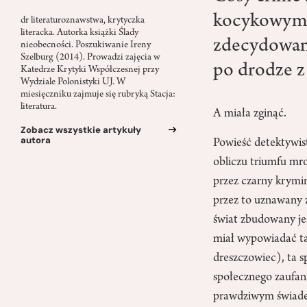
kocykowymi”
dr literaturoznawstwa, krytyczka
literacka. Autorka książki Ślady
zdecydowan
nieobecności. Poszukiwanie Ireny
Szelburg (2014). Prowadzi zajęcia w
po drodze z 
Katedrze Krytyki Współczesnej przy
Wydziale Polonistyki UJ. W
miesięczniku zajmuje się rubryką Stacja:
literatura.
A miała zginąć.
Zobacz wszystkie artykuły
autora
Powieść detektywist
obliczu triumfu mro
przez czarny krymin
przez to uznawany 
świat zbudowany je
miał wypowiadać ta
dreszczowiec), ta 
społecznego zaufani
prawdziwym świadec