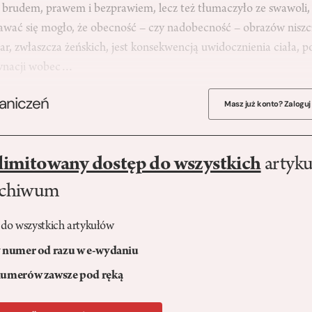
a brudem, prawem i bezprawiem, lecz też tłumaczyło ze swawoli,
wać się mogło, że obecność – czy nadobecność – obrazów niszc
r, zwłaszcza żeńskich, jest konsekwencją uwidocznienia ciała, p
rdynacji wobec…
raniczeń
Masz już konto? Zaloguj
limitowany dostęp do wszystkich
artyku
rchiwum
 do wszystkich artykułów
numer od razu w e-wydaniu
umerów zawsze pod ręką