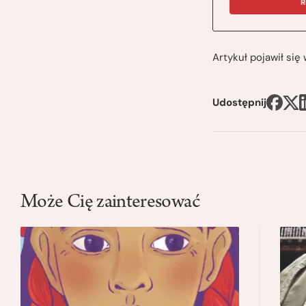
R
Artykuł pojawił si
Udostępnij
Może Cię zainteresować