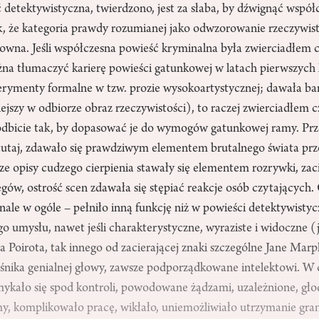
detektywistyczna, twierdzono, jest za słaba, by dźwignąć współ
 że kategoria prawdy rozumianej jako odwzorowanie rzeczywist
owna. Jeśli współczesna powieść kryminalna była zwierciadłem
żna tłumaczyć karierę powieści gatunkowej w latach pierwszych 
rymenty formalne w tzw. prozie wysokoartystycznej; dawała bar
wiejszy w odbiorze obraz rzeczywistości), to raczej zwierciadłem 
odbicie tak, by dopasować je do wymogów gatunkowej ramy. Prz
o tutaj, zdawało się prawdziwym elementem brutalnego świata pr
ze opisy cudzego cierpienia stawały się elementem rozrywki, zaci
gów, ostrość scen zdawała się stępiać reakcje osób czytających
nale w ogóle – pełniło inną funkcję niż w powieści detektywistyc
o umysłu, nawet jeśli charakterystyczne, wyraziste i widoczne 
 Poirota, tak innego od zacierającej znaki szczególne Jane Marpl
ośnika genialnej głowy, zawsze podporządkowane intelektowi. W
mykało się spod kontroli, powodowane żądzami, uzależnione, gł
, komplikowało pracę, wikłało, uniemożliwiało utrzymanie gr