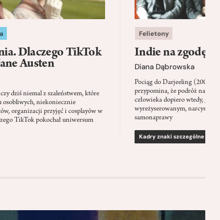
a
Felietony
ia. Dlaczego TikTok
Indie na zgodę
Jane Austen
Diana Dąbrowska
Pociąg do Darjeeling (2007) 
przypomina, że podróż napraw
zy dziś niemal z szaleństwem, które
człowieka dopiero wtedy, gdy p
u osobliwych, niekoniecznie
wyreżyserowanym, narcystycz
ów, organizacji przyjęć i cosplayów w
samonaprawy
laczego TikTok pokochał uniwersum
Kadry znaki szczególne