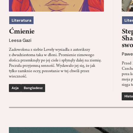
Literatura
Lite
Ćmienie
Ste
Sha
Leesa Gazi
swo
Zadowolona z siebie Lovely wysiadła z autorikszy
Paweł
z dwudziestoma taka w dłoni. Promienie zimowego
słońca przemknęły po jej ciele i spłynęły dalej na ziemię.
Przed 
Poczuła przyjemną senność. Wydawało jej się, że jak
Czecho
tylko zamknie oczy, pozostanie w tej chwili przez
poza k
wieczność.
moja p
sięga t
Azja
Bangladesz
Histo