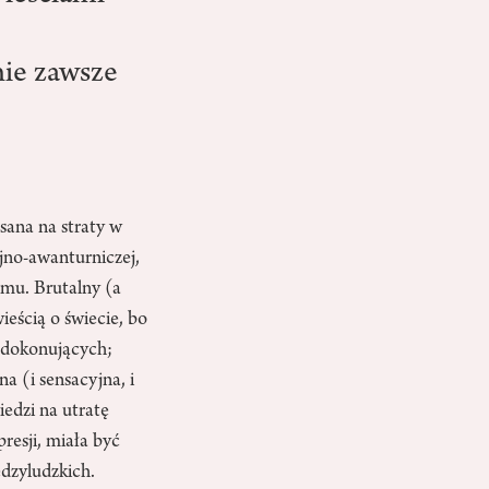
ie zawsze
sana na straty w
jno-awanturniczej,
zmu. Brutalny (a
eścią o świecie, bo
j dokonujących;
a (i sensacyjna, i
iedzi na utratę
resji, miała być
dzyludzkich.