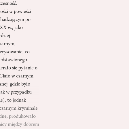
czesność.
ości w powieści
 chadzającym po
XX w., jako
dziej
czarnym,
erysowanie, co
zedstawionego.
erało się pytanie o
. Ciało w czarnym
znej, gdzie było
(jak w przypadku
e), to jednak
 czarnym kryminale
odne, produkowało
anicy między dobrem