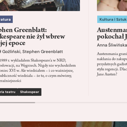
ratura
Kultura i Sztuk
phen Greenblatt:
Austenman
kespeare nie żył wbrew
pokochał 
jej epoce
Anna Śliwińska
 Goźliński
,
Stephen Greenblatt
Austenmania granic
nakłania do zakup
1989 r. wykładałem Shakespeare’a w NRD,
przydatnych gadżet
słowacji, na Węgrzech. Nigdy nie wychodziłem
stylu regencji. D
oniec XVI w. Ale wiedziałem – i co ważniejsze,
Jane Austen?
ubliczność wiedziała – że to, o czym mówimy,
eraźniejszości
ria teatru
Shakespear