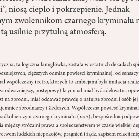
, niosą ciepło i pokrzepienie. Jednak
ym zwolennikom czarnego kryminału n
tą usilnie przytulną atmosferą.
yczna, ta logiczna łamigłówka, została w ostatnich dekadach spi
czniejszych, cięższych odmian powieści kryminalnej: od sensacy
ał współczesny i retro, których to ambicjami była imitacja reali
za odważniejszy, postępowy) kryminał miał być adekwatną opowi
st na zbrodni; miał oddawać prawdę o naturze zbrodni i osób je
jemnice zbrodniarzy i śledczych. Współczesna powieść kryminaln
spadkobierczyni czarnego kryminału (
noir
), bezpośredniej odpow
a między stróżami prawa a społeczeństwem w czasie wielkiej dep
twem ludzkich niepokojów, pragnień i żądz, zapisem relacji mię