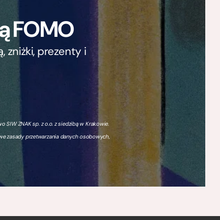
ają FOMO
zniżki, prezenty i
 SIW ZNAK sp. z o.o. z siedzibą w Krakowie.
owe zasady przetwarzania danych osobowych,