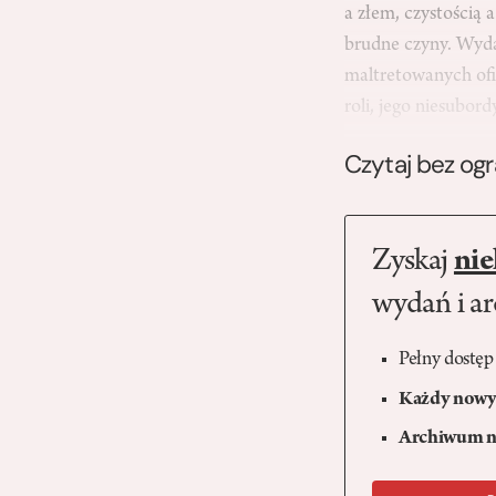
a złem, czystością 
brudne czyny. Wyda
maltretowanych ofia
roli, jego niesubo
Czytaj bez og
Zyskaj
nie
wydań i a
Pełny dostęp
Każdy nowy 
Archiwum n