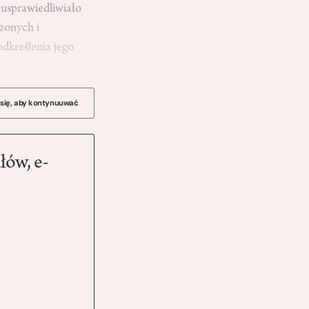
 usprawiedliwiało
zonych i
odkreślenia jego
 się, aby kontynuuwać
łów, e-