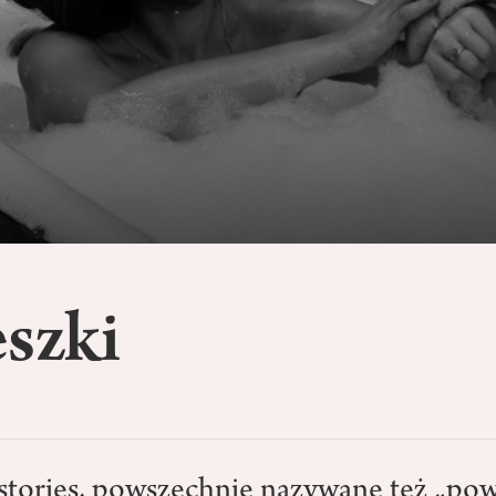
szki
stories, powszechnie nazywane też „po