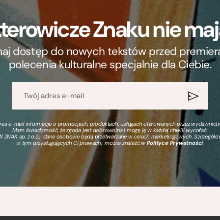
terowicze Znaku nie m
ymaj dostęp do nowych tekstów przed premierą, 
polecenia kulturalne specjalnie dla Ciebie.
s e-mail informacje o promocjach, produktach, usługach oferowanych przez wydawnictwo
Mam świadomość, że zgoda jest dobrowolna i mogę ją w każdej chwili wycofać.
 ZNAK sp. z o.o., dane osobowe będą przetwarzane w celach marketingowych. Szczegół
w tym przysługujących Ci prawach, można znaleźć w
Polityce Prywatności
.