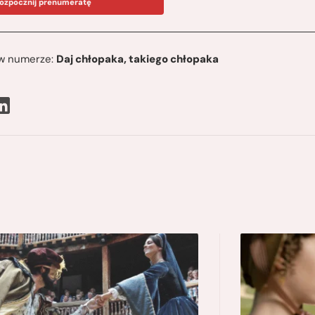
ozpocznij prenumeratę
ę w numerze:
Daj chłopaka, takiego chłopaka