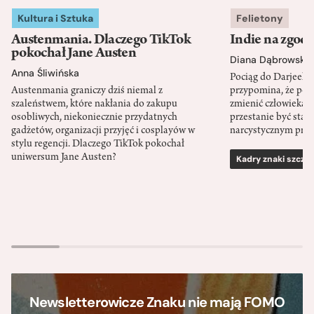
Kultura i Sztuka
Felietony
Austenmania. Dlaczego TikTok
Indie na zgod
pokochał Jane Austen
Diana Dąbrowska
Anna Śliwińska
Pociąg do Darjeeli
Austenmania graniczy dziś niemal z
przypomina, że po
szaleństwem, które nakłania do zakupu
zmienić człowieka d
osobliwych, niekoniecznie przydatnych
przestanie być sta
gadżetów, organizacji przyjęć i cosplayów w
narcystycznym pro
stylu regencji. Dlaczego TikTok pokochał
uniwersum Jane Austen?
Kadry znaki szcze
Newsletterowicze Znaku nie mają FOMO