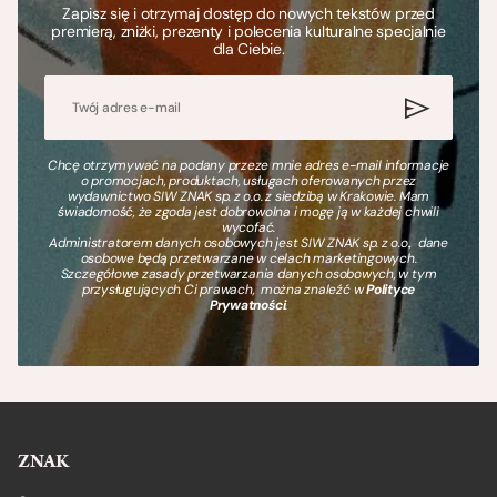
Zapisz się i otrzymaj dostęp do nowych tekstów przed
premierą, zniżki, prezenty i polecenia kulturalne specjalnie
dla Ciebie.
Chcę otrzymywać na podany przeze mnie adres e-mail informacje
o promocjach, produktach, usługach oferowanych przez
wydawnictwo SIW ZNAK sp. z o.o. z siedzibą w Krakowie. Mam
świadomość, że zgoda jest dobrowolna i mogę ją w każdej chwili
wycofać.
Administratorem danych osobowych jest SIW ZNAK sp. z o.o., dane
osobowe będą przetwarzane w celach marketingowych.
Szczegółowe zasady przetwarzania danych osobowych, w tym
przysługujących Ci prawach, można znaleźć w
Polityce
Prywatności
.
ZNAK