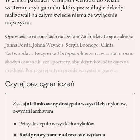
W „Psich pazurach” Campion wchodzi do świata
westernu, czyli gatunku, który przez długie dekady
realizowali na całym świecie niemalże wyłącznie
mężczyźni.
Opowieści o niesnaskach na Dzikim Zachodzie to specjalność
Johna Forda, Johna Wayne’a, Sergia Leonego, Clinta
Eastwooda… Reżyserka
Fortepianu
bierze na warsztat mocno
skodyfikowane klisze i portrety, aby skrytykować toksyczną
męskość. Pomaga jej w tym przede wszystkim grany…
Czytaj bez ograniczeń
Zyskaj
nielimitowany dostęp do wszystkich
artykułów,
e-wydań i archiwum
Pełny dostęp do wszystkich artykułów
Każdy nowy numer od razu w e-wydaniu