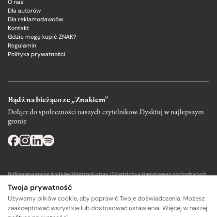
O nas
Dla autorów
Dla reklamodawców
Kontakt
Gdzie mogę kupić ZNAK?
Regulamin
Polityka prywatności
Bądź na bieżąco ze „Znakiem”
Dołącz do społeczności naszych czytelnikow. Dysktuj w najlepszym
gronie
Dofinansowano ze środków Ministra Kultury i Dziedzictwa Narodowego pochodzących
z Funduszu Promocji Kultury – państwowego funduszu celowego.
Twoja prywatność
Używamy plików cookie, aby poprawić Twoje doświadczenia. Możesz
zaakceptować wszystkie lub dostosować ustawienia. Więcej w naszej