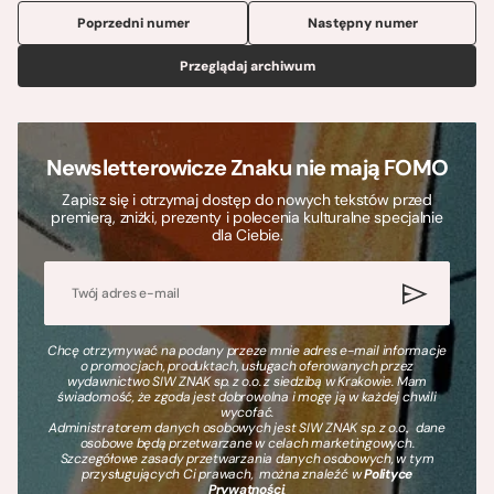
Poprzedni numer
Następny numer
Przeglądaj archiwum
Newsletterowicze Znaku nie mają FOMO
Zapisz się i otrzymaj dostęp do nowych tekstów przed
premierą, zniżki, prezenty i polecenia kulturalne specjalnie
dla Ciebie.
Chcę otrzymywać na podany przeze mnie adres e-mail informacje
o promocjach, produktach, usługach oferowanych przez
wydawnictwo SIW ZNAK sp. z o.o. z siedzibą w Krakowie. Mam
świadomość, że zgoda jest dobrowolna i mogę ją w każdej chwili
wycofać.
Administratorem danych osobowych jest SIW ZNAK sp. z o.o., dane
osobowe będą przetwarzane w celach marketingowych.
Szczegółowe zasady przetwarzania danych osobowych, w tym
przysługujących Ci prawach, można znaleźć w
Polityce
Prywatności
.