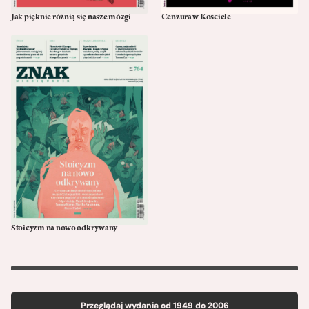
Jak pięknie różnią się nasze mózgi
Cenzura w Kościele
03/19
02/19
Stoicyzm na nowo odkrywany
01/19
Przeglądaj wydania od 1949 do 2006