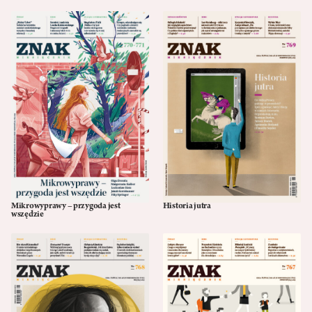
Mikrowyprawy – przygoda jest
Historia jutra
07/19
06/19
wszędzie