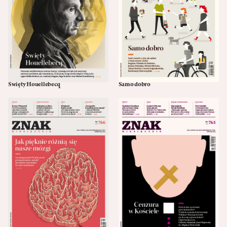
Święty Houellebecq
Samo dobro
05/19
04/19