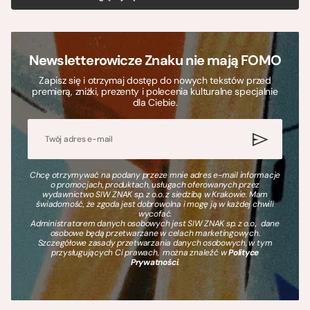
Newsletterowicze Znaku nie mają FOMO
Zapisz się i otrzymaj dostęp do nowych tekstów przed
premierą, zniżki, prezenty i polecenia kulturalne specjalnie
dla Ciebie.
Chcę otrzymywać na podany przeze mnie adres e-mail informacje
o promocjach, produktach, usługach oferowanych przez
wydawnictwo SIW ZNAK sp. z o.o. z siedzibą w Krakowie. Mam
świadomość, że zgoda jest dobrowolna i mogę ją w każdej chwili
wycofać.
Administratorem danych osobowych jest SIW ZNAK sp. z o.o., dane
osobowe będą przetwarzane w celach marketingowych.
Szczegółowe zasady przetwarzania danych osobowych, w tym
przysługujących Ci prawach, można znaleźć w
Polityce
Prywatności
.