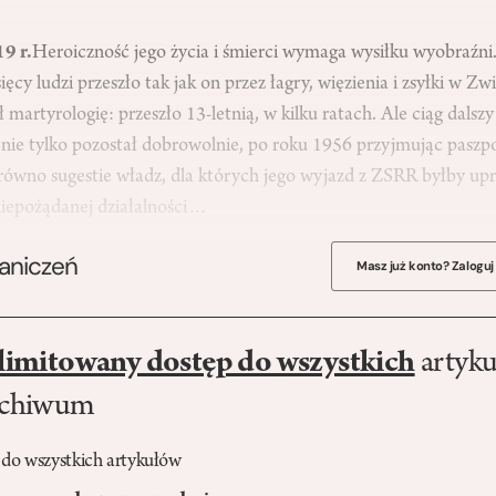
9 r.
Heroiczność jego życia i śmierci wymaga wysiłku wyobraźni.
ysięcy ludzi przeszło tak jak on przez łagry, więzienia i zsyłki w 
martyrologię: przeszło 13-letnią, w kilku ratach. Ale ciąg dalszy 
n nie tylko pozostał dobrowolnie, po roku 1956 przyjmując paszpor
arówno sugestie władz, dla których jego wyjazd z ZSRR byłby u
iepożądanej działalności…
raniczeń
Masz już konto? Zaloguj
limitowany dostęp do wszystkich
artyku
rchiwum
 do wszystkich artykułów