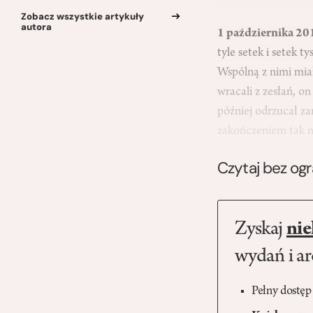
Zobacz wszystkie artykuły
autora
1 października 201
tyle setek i setek t
Wspólną z nimi miał 
wracali z zesłań, o
później odrzucał z
zakończeniem tak n
Czytaj bez og
Zyskaj
nie
wydań i a
Pełny dostęp