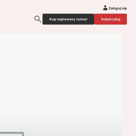
Zaloguj się
Kup najnowszy numer
Subskrybuj