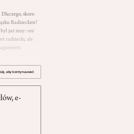
 Dlaczego, skoro
Związku Radzieckim?
był już inny: oni
t radziecki, ale
pragnionym
 się, aby kontynuuwać
łów, e-