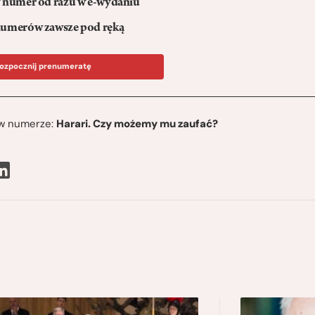
numer od razu w e-wydaniu
umerów zawsze pod ręką
ozpocznij prenumeratę
ę w numerze:
Harari. Czy możemy mu zaufać?