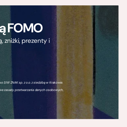
ają FOMO
zniżki, prezenty i
 SIW ZNAK sp. z o.o. z siedzibą w Krakowie.
owe zasady przetwarzania danych osobowych,