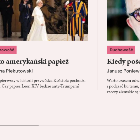
howość
Duchowość
o amerykański papież
Kiedy pośc
ma Piekutowski
Janusz Poniew
 pierwszy w historii przywódca Kościoła pochodzi
Warto czasem odwró
 Czy papież Leon XIV będzie anty-Trumpem?
i podążać ku temu,
rzeczy ziemskie są 