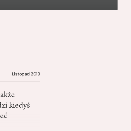
Listopad 2019
także
zi kiedyś
ieć