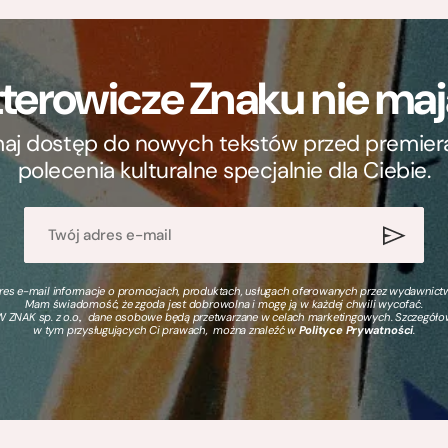
terowicze Znaku nie m
ymaj dostęp do nowych tekstów przed premierą, 
polecenia kulturalne specjalnie dla Ciebie.
s e-mail informacje o promocjach, produktach, usługach oferowanych przez wydawnictwo
Mam świadomość, że zgoda jest dobrowolna i mogę ją w każdej chwili wycofać.
 ZNAK sp. z o.o., dane osobowe będą przetwarzane w celach marketingowych. Szczegół
w tym przysługujących Ci prawach, można znaleźć w
Polityce Prywatności
.