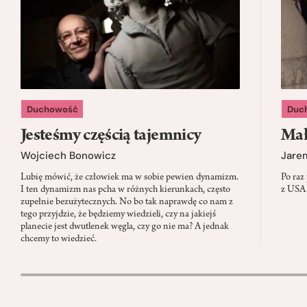
Duchowość
Duc
Jesteśmy częścią tajemnicy
Mał
Wojciech Bonowicz
Jare
Lubię mówić, że człowiek ma w sobie pewien dynamizm.
Po raz
I ten dynamizm nas pcha w różnych kierunkach, często
z USA.
zupełnie bezużytecznych. No bo tak naprawdę co nam z
tego przyjdzie, że będziemy wiedzieli, czy na jakiejś
planecie jest dwutlenek węgla, czy go nie ma? A jednak
chcemy to wiedzieć.