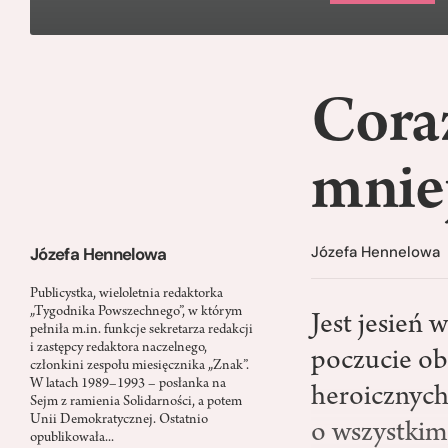
Coraz
mnie
Józefa Hennelowa
Józefa Hennelowa
Publicystka, wieloletnia redaktorka
„Tygodnika Powszechnego”, w którym
Jest jesień 
pełniła m.in. funkcje sekretarza redakcji
i zastępcy redaktora naczelnego,
poczucie ob
członkini zespołu miesięcznika „Znak”.
W latach 1989–1993 – posłanka na
heroicznych
Sejm z ramienia Solidarności, a potem
Unii Demokratycznej. Ostatnio
o wszystkim
opublikowała...