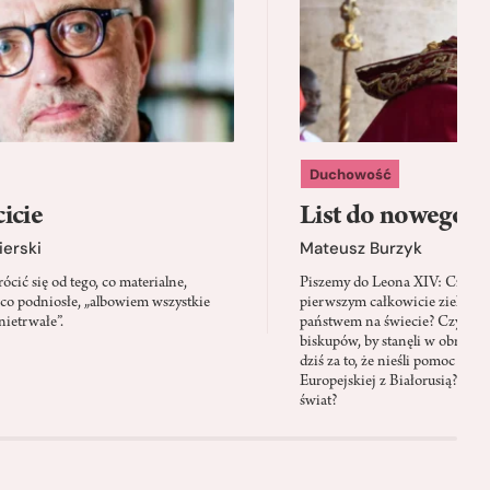
Duchowość
icie
List do nowego p
ierski
Mateusz Burzyk
cić się od tego, co materialne,
Piszemy do Leona XIV: Czy Wa
 co podniosłe, „albowiem wszystkie
pierwszym całkowicie zielony
nietrwałe”.
państwem na świecie? Czy prze
biskupów, by stanęli w obroni
dziś za to, że nieśli pomoc mi
Europejskiej z Białorusią? Czy
świat?