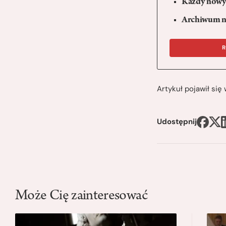
Każdy nowy 
Archiwum n
R
Artykuł pojawił si
Udostępnij
Może Cię zainteresować