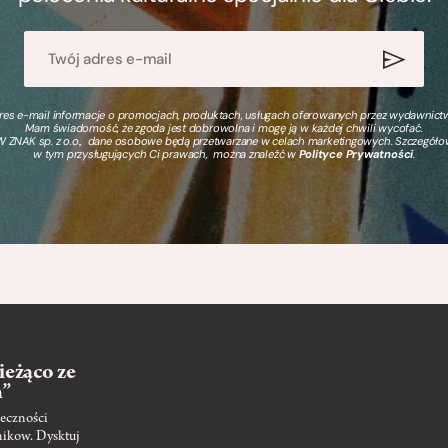
s e-mail informacje o promocjach, produktach, usługach oferowanych przez wydawnictwo
Mam świadomość, że zgoda jest dobrowolna i mogę ją w każdej chwili wycofać.
 ZNAK sp. z o.o., dane osobowe będą przetwarzane w celach marketingowych. Szczegół
w tym przysługujących Ci prawach, można znaleźć w
Polityce Prywatności
.
ieżąco ze
m”
eczności
nikow. Dysktuj