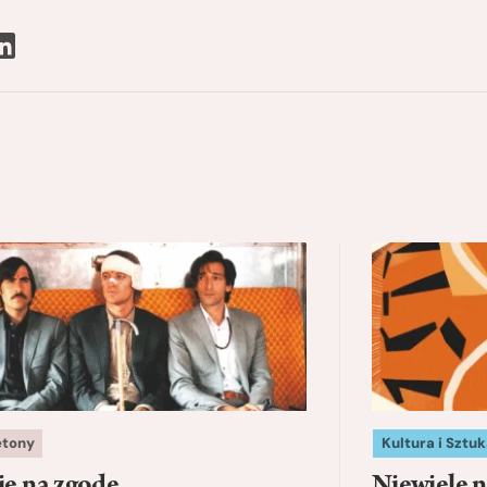
etony
Kultura i Sztuk
ie na zgodę
Niewiele n