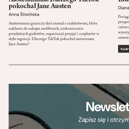
pokochał Jane Austen
Dian
Anna Śliwińska
Pociąg
przypo
Austenmania graniczy dziś niemal z szaleństwem, które
człowi
nakłania do zakupu osobliwych, niekoniecznie
wyreży
przydatnych gadżetów, organizacji przyjęć i cosplayów w
samon
stylu regencji. Dlaczego TikTok pokochał uniwersum
Jane Austen?
Kadr
Newslet
Zapisz się i otrz