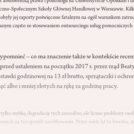
t absolwentką prawa i politologii na Uniwersytecie Opolskim i 
zno-Społecznym Szkoły Głównej Handlowej w Warszawie. Kilk
dobyły jej raporty poświęcone fatalnym na ogół warunkom zatrud
ązanym często ze stosowaniem outsourcingu usług pomocniczych p
zypomnieć – co ma znaczenie także w kontekście rece
e przed ustaleniem na początku 2017 r. przez rząd Beat
stawki godzinowej na 13 zł brutto, sprzątaczki i ochro
ęć albo i mniej złotych na rękę za godzinę pracy.
tylko szybką degradację tych zawodów, ale liczne problemy osob
zanych na ten sposób zarobkowania. Przez wiele lat ta kwestia,