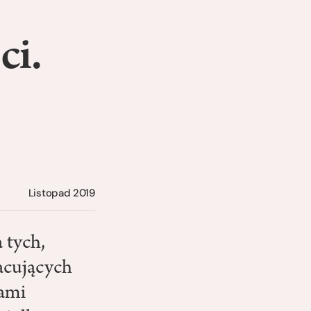
ci.
Listopad 2019
 tych,
acujących
cami