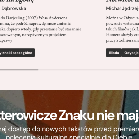
a Dąbrowska
Michał Jędrzej
 do Darjeeling (2007) Wesa Andersona
Można w Odysei zo
mina, że podróż naprawdę może zmienić
powrocie weterana
eka dopiero wtedy, gdy przestanie być starannie
takich filmów jak 
serowanym, narcystycznym projektem
Homera służyły zre
aprawy
pracy z żołnierzami
y znaki szczególne
Illiada
Odyseja
terowicze Znaku nie m
ymaj dostęp do nowych tekstów przed premierą, 
polecenia kulturalne specjalnie dla Ciebie.