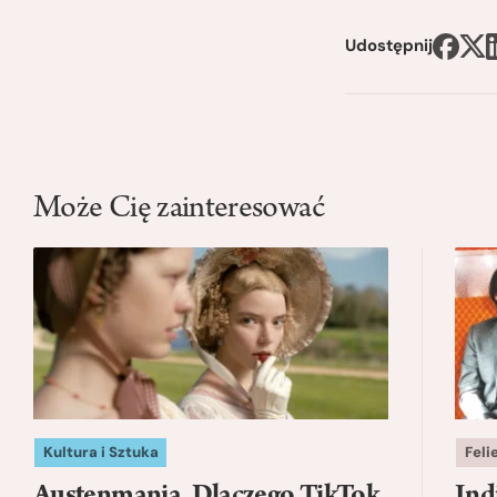
Udostępnij
Może Cię zainteresować
Kultura i Sztuka
Feli
Austenmania. Dlaczego TikTok
Ind