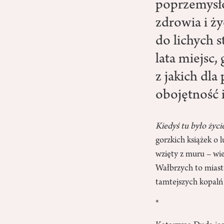
poprzemysło
zdrowia i ży
do lichych 
lata miejsc,
z jakich dl
obojętność i
Kiedyś tu było życie
gorzkich książek o 
wzięty z muru – wie
Wałbrzych to miast
tamtejszych kopalń
*