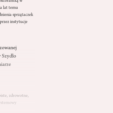
doktorantką w
a lat temu
nienia sprzątaczek
rzez instytucje
nzowanej
y Szydło
niarze
iste, zdrowotne,
 systemowy