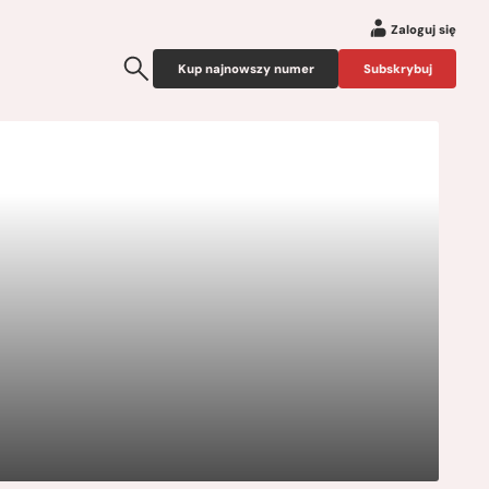
Zaloguj się
Kup najnowszy numer
Subskrybuj