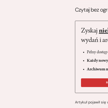
Czytaj bez og
Zyskaj
nie
wydań i a
Pełny dostęp
Każdy nowy 
Archiwum n
R
Artykuł pojawił si