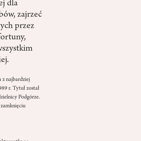
j dla
bów, zajrzeć
cych przez
fortuny,
wszystkim
ej.
 z najbardziej
89 r. Tytuł został
dzielnicy Podgórze.
 zamknięciu