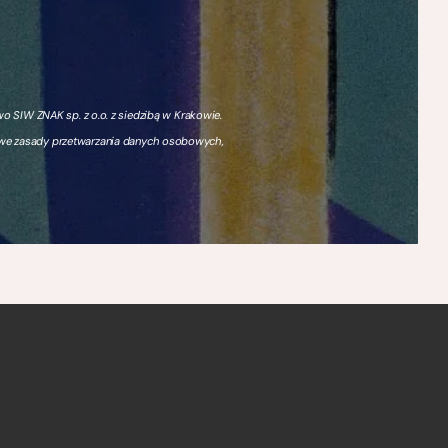
 SIW ZNAK sp. z o.o. z siedzibą w Krakowie.
owe zasady przetwarzania danych osobowych,