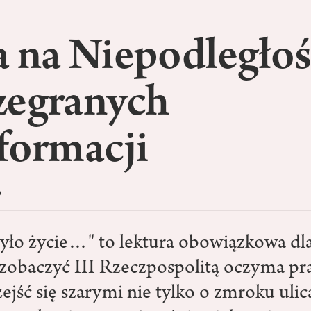
 na Niepodległoś
zegranych
formacji
o
było życie…" to lektura obowiązkowa dla
 zobaczyć III Rzeczpospolitą oczyma pr
ejść się szarymi nie tylko o zmroku uli