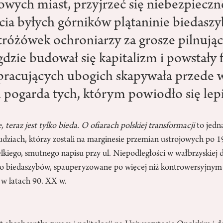
wych miast, przyjrzeć się niebezpieczne
cia byłych górników plątaninie biedaszy
stróżówek ochroniarzy za grosze pilnują
 gdzie budował się kapitalizm i powstały 
a pracujących ubogich skapywała przede 
 pogarda tych, którym powiodło się lepi
, teraz jest tylko bieda. O ofiarach polskiej transformacji
to jedna
ludziach, którzy zostali na marginesie przemian ustrojowych po 19
lkiego, smutnego napisu przy ul. Niepodległości w wałbrzyskiej 
o biedaszybów, spauperyzowane po więcej niż kontrowersyjnym
 w latach 90. XX w.