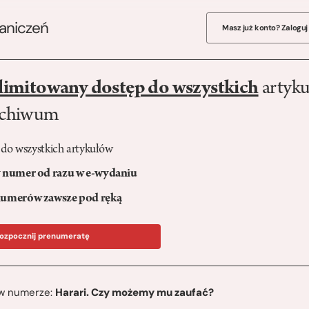
raniczeń
Masz już konto? Zaloguj
limitowany dostęp do wszystkich
artyku
rchiwum
 do wszystkich artykułów
numer od razu w e-wydaniu
umerów zawsze pod ręką
ozpocznij prenumeratę
ę w numerze:
Harari. Czy możemy mu zaufać?