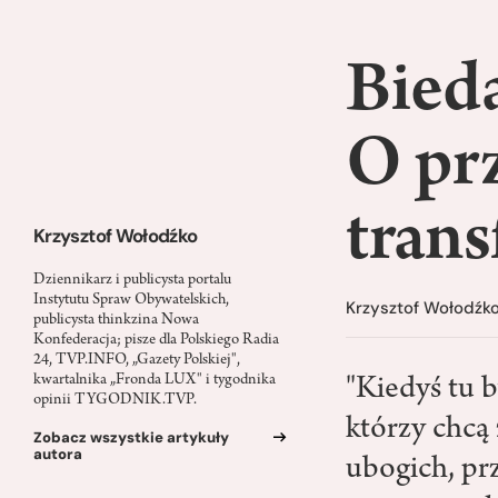
Bieda
O pr
trans
Krzysztof Wołodźko
Dziennikarz i publicysta portalu
Instytutu Spraw Obywatelskich,
Krzysztof Wołodźk
publicysta thinkzina Nowa
Konfederacja; pisze dla Polskiego Radia
24, TVP.INFO, „Gazety Polskiej",
kwartalnika „Fronda LUX" i tygodnika
"Kiedyś tu 
opinii TYGODNIK.TVP.
którzy chcą
Zobacz wszystkie artykuły
autora
ubogich, prz