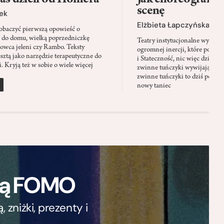
scenę
ek
Elżbieta Łapczyńska
baczyć pierwszą opowieść o
 do domu, wielką poprzedniczkę
Teatry instytucjonalne wyobra
Łowca jeleni czy Rambo. Teksty
ogromnej inercji, które ponad 
sztą jako narzędzie terapeutyczne do
i Stateczność, nic więc dziwne
. Kryją też w sobie o wiele więcej
zwinne tuńczyki wywijają zach
zwinne tuńczyki to dziś perfor
nowy taniec
ają FOMO
zniżki, prezenty i