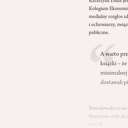
Katarzyna Duda jes
Kolegium Ekonomic
medialny rozgłos z
i ochroniarzy, zwi
publiczne.
A warto pr
książki – ż
minimalnej 
dostawali pi
Powodowało to nie 
finansowe osób ska
wyzysk…