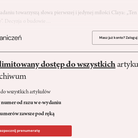
aniu towarzyszą słowa pierwszej i jedynej miłości Claya: „Ten
e”. Decyzja o budowie…
raniczeń
Masz już konto? Zaloguj
limitowany dostęp do wszystkich
artyku
rchiwum
 do wszystkich artykułów
numer od razu w e-wydaniu
umerów zawsze pod ręką
ozpocznij prenumeratę