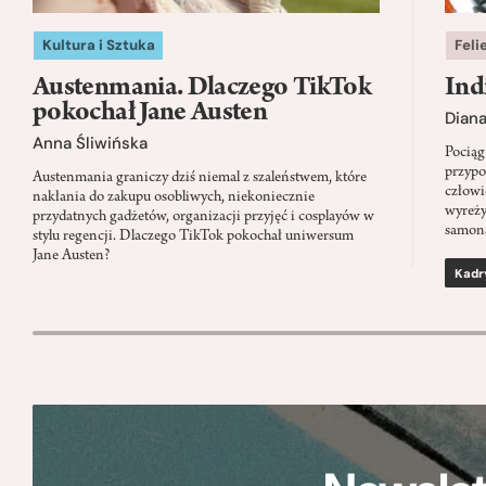
Kultura i Sztuka
Feli
Austenmania. Dlaczego TikTok
Ind
pokochał Jane Austen
Dian
Anna Śliwińska
Pociąg
przypo
Austenmania graniczy dziś niemal z szaleństwem, które
człowi
nakłania do zakupu osobliwych, niekoniecznie
wyreży
przydatnych gadżetów, organizacji przyjęć i cosplayów w
samon
stylu regencji. Dlaczego TikTok pokochał uniwersum
Jane Austen?
Kadr