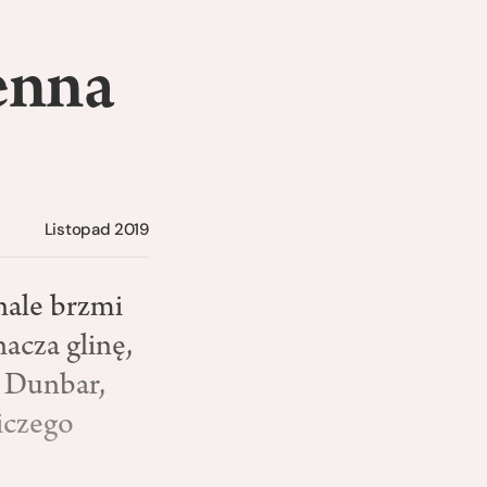
enna
Listopad 2019
nale brzmi
acza glinę,
n Dunbar,
iczego