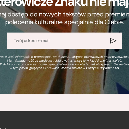
terowicze Znaku nie m
ymaj dostęp do nowych tekstów przed premierą, 
polecenia kulturalne specjalnie dla Ciebie.
s e-mail informacje o promocjach, produktach, usługach oferowanych przez wydawnictwo
Mam świadomość, że zgoda jest dobrowolna i mogę ją w każdej chwili wycofać.
 ZNAK sp. z o.o., dane osobowe będą przetwarzane w celach marketingowych. Szczegół
w tym przysługujących Ci prawach, można znaleźć w
Polityce Prywatności
.