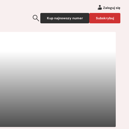
Zaloguj się
Kup najnowszy numer
Subskrybuj