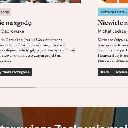
etony
Kultura i Sztuk
ie na zgodę
Niewiele n
a Dąbrowska
Michał Jędrzej
 do Darjeeling (2007) Wesa Andersona
Można w Odysei zo
mina, że podróż naprawdę może zmienić
powrocie weterana
eka dopiero wtedy, gdy przestanie być starannie
takich filmów jak 
serowanym, narcystycznym projektem
Homera służyły zre
aprawy
pracy z żołnierzami
y znaki szczególne
Illiada
Odyseja