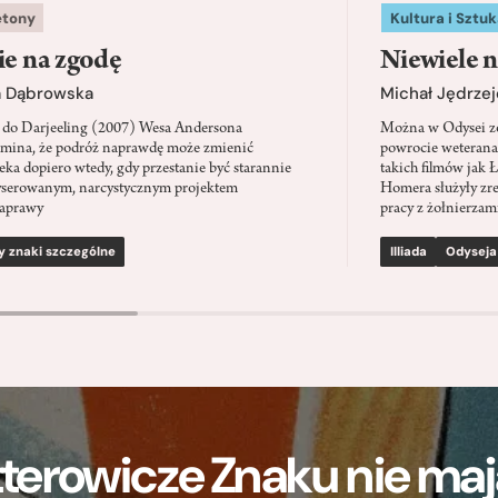
etony
Kultura i Sztuk
ie na zgodę
Niewiele n
a Dąbrowska
Michał Jędrzej
 do Darjeeling (2007) Wesa Andersona
Można w Odysei zo
mina, że podróż naprawdę może zmienić
powrocie weterana
eka dopiero wtedy, gdy przestanie być starannie
takich filmów jak 
serowanym, narcystycznym projektem
Homera służyły zre
aprawy
pracy z żołnierzami
y znaki szczególne
Illiada
Odyseja
terowicze Znaku nie m