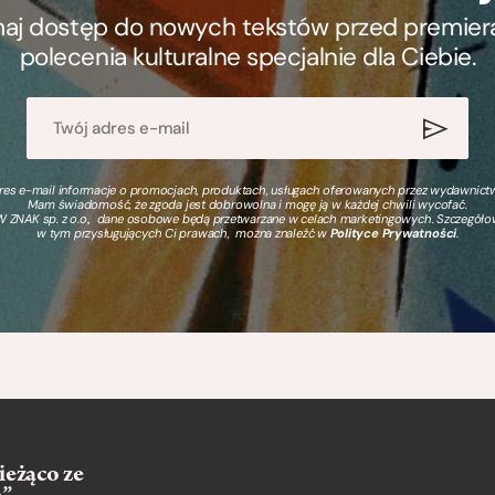
ymaj dostęp do nowych tekstów przed premierą, 
polecenia kulturalne specjalnie dla Ciebie.
s e-mail informacje o promocjach, produktach, usługach oferowanych przez wydawnictwo
Mam świadomość, że zgoda jest dobrowolna i mogę ją w każdej chwili wycofać.
 ZNAK sp. z o.o., dane osobowe będą przetwarzane w celach marketingowych. Szczegół
w tym przysługujących Ci prawach, można znaleźć w
Polityce Prywatności
.
ieżąco ze