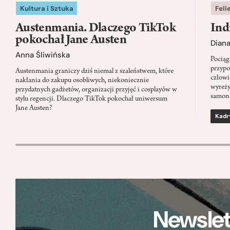
Kultura i Sztuka
Feli
Austenmania. Dlaczego TikTok
Ind
pokochał Jane Austen
Dian
Anna Śliwińska
Pociąg
przypo
Austenmania graniczy dziś niemal z szaleństwem, które
człowi
nakłania do zakupu osobliwych, niekoniecznie
wyreży
przydatnych gadżetów, organizacji przyjęć i cosplayów w
samon
stylu regencji. Dlaczego TikTok pokochał uniwersum
Jane Austen?
Kadr
Newslet