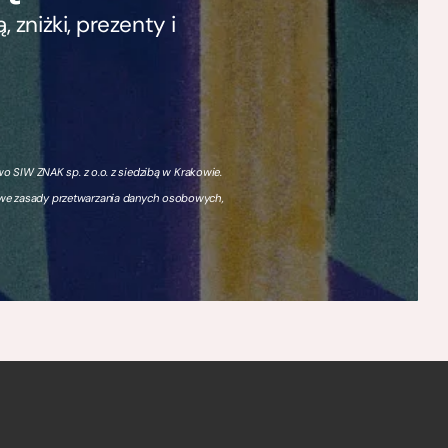
zniżki, prezenty i
 SIW ZNAK sp. z o.o. z siedzibą w Krakowie.
owe zasady przetwarzania danych osobowych,