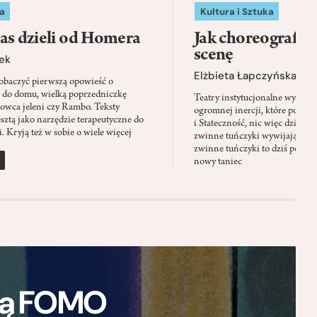
a
Kultura i Sztuka
as dzieli od Homera
Jak choreografia
scenę
ek
Elżbieta Łapczyńska
baczyć pierwszą opowieść o
 do domu, wielką poprzedniczkę
Teatry instytucjonalne wyobra
Łowca jeleni czy Rambo. Teksty
ogromnej inercji, które ponad 
sztą jako narzędzie terapeutyczne do
i Stateczność, nic więc dziwne
. Kryją też w sobie o wiele więcej
zwinne tuńczyki wywijają zach
zwinne tuńczyki to dziś perfor
nowy taniec
ają FOMO