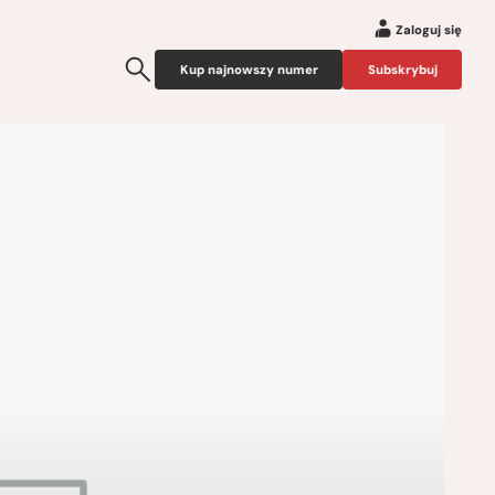
Zaloguj się
Kup najnowszy numer
Subskrybuj