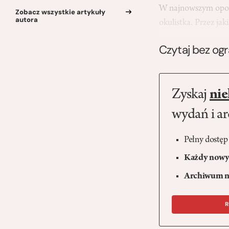
W najnowszym opowi
Zobacz wszystkie artykuły
autora
okulistka. Przez ja
Czytaj bez og
Zyskaj
nie
wydań i a
Pełny dostęp
Każdy nowy 
Archiwum n
R