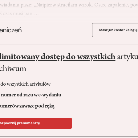
adaniu pisze: „Najpierw straciłam wzrok. Ostre zapalenie, po
kiś czas musi pani…
raniczeń
Masz już konto? Zaloguj
limitowany dostęp do wszystkich
artyku
rchiwum
 do wszystkich artykułów
numer od razu w e-wydaniu
umerów zawsze pod ręką
ozpocznij prenumeratę