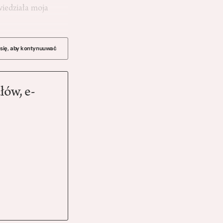
wiedziała moja
 się, aby kontynuuwać
łów, e-