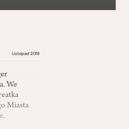
Listopad 2019
ger
a. We
reatka
go Miasta
e.