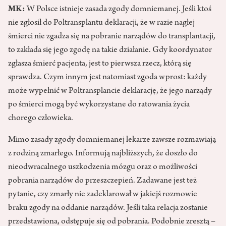
MK:
W Polsce istnieje zasada zgody domniemanej. Jeśli ktoś
nie zgłosił do Poltransplantu deklaracji, że w razie nagłej
śmierci nie zgadza się na pobranie narządów do transplantacji,
to zakłada się jego zgodę na takie działanie. Gdy koordynator
zgłasza śmierć pacjenta, jest to pierwsza rzecz, którą się
sprawdza. Czym innym jest natomiast zgoda wprost: każdy
może wypełnić w Poltransplancie deklarację, że jego narządy
po śmierci mogą być wykorzystane do ratowania życia
chorego człowieka.
Mimo zasady zgody domniemanej lekarze zawsze rozmawiają
z rodziną zmarłego. Informują najbliższych, że doszło do
nieodwracalnego uszkodzenia mózgu oraz o możliwości
pobrania narządów do przeszczepień. Zadawane jest też
pytanie, czy zmarły nie zadeklarował w jakiejś rozmowie
braku zgody na oddanie narządów. Jeśli taka relacja zostanie
przedstawiona, odstępuje się od pobrania. Podobnie zresztą –