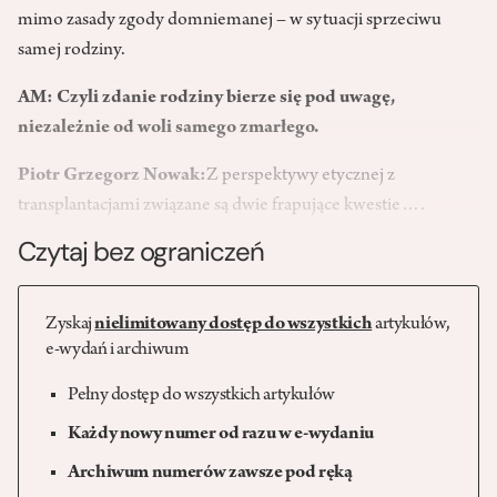
mimo zasady zgody domniemanej – w sytuacji sprzeciwu
samej rodziny.
AM:
Czyli zdanie rodziny bierze się pod uwagę,
niezależnie od woli samego zmarłego.
Piotr Grzegorz Nowak:
Z perspektywy etycznej z
transplantacjami związane są dwie frapujące kwestie….
Czytaj bez ograniczeń
Zyskaj
nielimitowany dostęp do wszystkich
artykułów,
e-wydań i archiwum
Pełny dostęp do wszystkich artykułów
Każdy nowy numer od razu w e-wydaniu
Archiwum numerów zawsze pod ręką