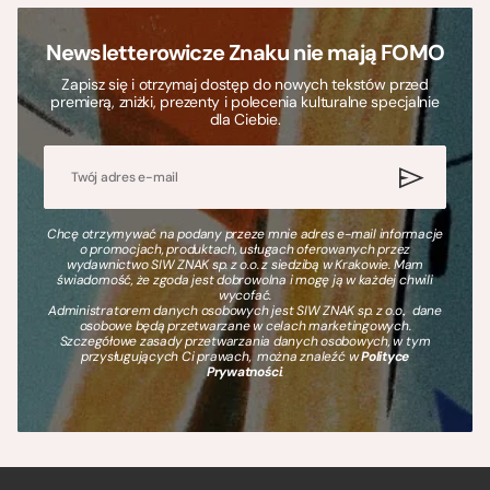
Newsletterowicze Znaku nie mają FOMO
Zapisz się i otrzymaj dostęp do nowych tekstów przed
premierą, zniżki, prezenty i polecenia kulturalne specjalnie
dla Ciebie.
Chcę otrzymywać na podany przeze mnie adres e-mail informacje
o promocjach, produktach, usługach oferowanych przez
wydawnictwo SIW ZNAK sp. z o.o. z siedzibą w Krakowie. Mam
świadomość, że zgoda jest dobrowolna i mogę ją w każdej chwili
wycofać.
Administratorem danych osobowych jest SIW ZNAK sp. z o.o., dane
osobowe będą przetwarzane w celach marketingowych.
Szczegółowe zasady przetwarzania danych osobowych, w tym
przysługujących Ci prawach, można znaleźć w
Polityce
Prywatności
.