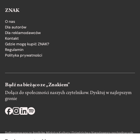
ZNAK
O nas
Dla autorów
Dla reklamodawców
Kontakt
Gdzie mogę kupić ZNAK?
Regulamin
Polityka prywatności
Bądź na bieżąco ze „Znakiem”
Dołącz do społeczności naszych czytelnikow. Dysktuj w najlepszym
gronie
Dofinansowano ze środków Ministra Kultury i Dziedzictwa Narodowego pochodzących
z Funduszu Promocji Kultury – państwowego funduszu celowego.