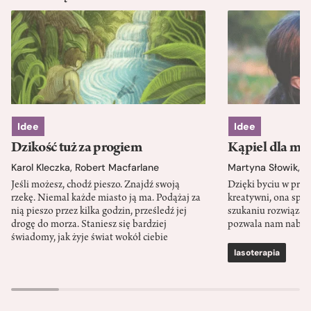
Idee
Idee
Dzikość tuż za progiem
Kąpiel dla mó
Karol Kleczka
,
Robert Macfarlane
Martyna Słowik
,
J
Jeśli możesz, chodź pieszo. Znajdź swoją
Dzięki byciu w przy
rzekę. Niemal każde miasto ją ma. Podążaj za
kreatywni, ona spr
nią pieszo przez kilka godzin, prześledź jej
szukaniu rozwiązań
drogę do morza. Staniesz się bardziej
pozwala nam nabra
świadomy, jak żyje świat wokół ciebie
lasoterapia