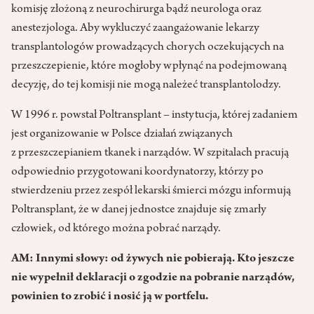
komisję złożoną z neurochirurga bądź neurologa oraz
anestezjologa. Aby wykluczyć zaangażowanie lekarzy
transplantologów prowadzących chorych oczekujących na
przeszczepienie, które mogłoby wpłynąć na podejmowaną
decyzję, do tej komisji nie mogą należeć transplantolodzy.
W 1996 r. powstał Poltransplant – instytucja, której zadaniem
jest organizowanie w Polsce działań związanych
z przeszczepianiem tkanek i narządów. W szpitalach pracują
odpowiednio przygotowani koordynatorzy, którzy po
stwierdzeniu przez zespół lekarski śmierci mózgu informują
Poltransplant, że w danej jednostce znajduje się zmarły
człowiek, od którego można pobrać narządy.
AM: Innymi słowy: od żywych nie pobierają. Kto jeszcze
nie wypełnił deklaracji o zgodzie na pobranie narządów,
powinien to zrobić i nosić ją w portfelu.