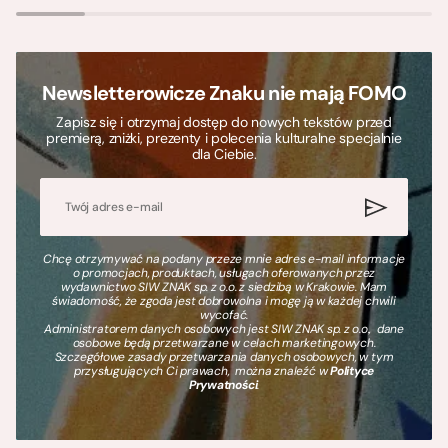
Newsletterowicze Znaku nie mają FOMO
Zapisz się i otrzymaj dostęp do nowych tekstów przed
premierą, zniżki, prezenty i polecenia kulturalne specjalnie
dla Ciebie.
Chcę otrzymywać na podany przeze mnie adres e-mail informacje
o promocjach, produktach, usługach oferowanych przez
wydawnictwo SIW ZNAK sp. z o.o. z siedzibą w Krakowie. Mam
świadomość, że zgoda jest dobrowolna i mogę ją w każdej chwili
wycofać.
Administratorem danych osobowych jest SIW ZNAK sp. z o.o., dane
osobowe będą przetwarzane w celach marketingowych.
Szczegółowe zasady przetwarzania danych osobowych, w tym
przysługujących Ci prawach, można znaleźć w
Polityce
Prywatności
.