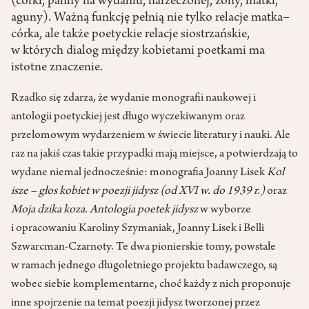
(córki, panny na wydaniu, narzeczonej, żony, matki,
aguny). Ważną funkcję pełnią nie tylko relacje matka–
córka, ale także poetyckie relacje siostrzańskie,
w których dialog między kobietami poetkami ma
istotne znaczenie.
Rzadko się zdarza, że wydanie monografii naukowej i
antologii poetyckiej jest długo wyczekiwanym oraz
przełomowym wydarzeniem w świecie literatury i nauki. Ale
raz na jakiś czas takie przypadki mają miejsce, a potwierdzają to
wydane niemal jednocześnie: monografia Joanny Lisek
Kol
isze – głos kobiet w poezji jidysz (od XVI w. do 1939 r.)
oraz
Moja dzika koza. Antologia poetek jidysz
w wyborze
i opracowaniu Karoliny Szymaniak, Joanny Lisek i Belli
Szwarcman-Czarnoty. Te dwa pionierskie tomy, powstałe
w ramach jednego długoletniego projektu badawczego, są
wobec siebie komplementarne, choć każdy z nich proponuje
inne spojrzenie na temat poezji jidysz tworzonej przez