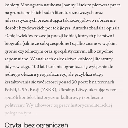
kobiety
.
Monografia naukowa Joanny Lisek to pierwsza praca
na gruncie polskich badań literaturoznawczych oraz
jidyszystycznych prezentująca tak szczegółowo i obszernie
dorobek żydowskich poetek jidysz. Autorka zbadała i opisała
aż pięć wieków rozwoju poezji kobiet, których pisarstwo i
biografia (silnie ze sobą zespolone) są albo znane w wąskim
gronie czytelniczym oraz specjalistycznym, albo zupełnie
zapomniane. W analizach dziedzictwa kobiecej literatury
jidysz w ciągu 400 lat Lisek nie ogranicza się wyłącznie do
jednego obszaru geograficznego, ale przybliża etapy
kształtowania się twórczości ponad 30 poetek na terenach
Polski, USA, Rosji (ZSRR), Ukrainy, Litwy, ukazując w ten
sposób kontekst historyczno-kulturowy i społeczno-
polityczny. Wyjątkowość tej pracy historycznoliterackiej
polega na tym,…
Czytaj bez ograniczeń