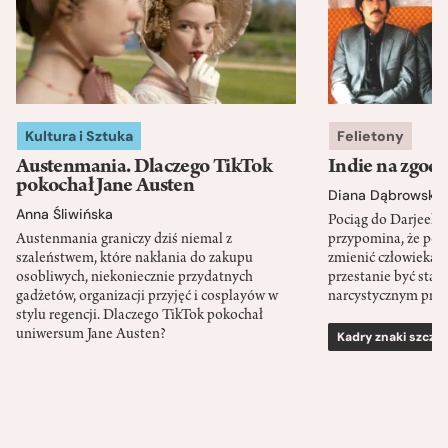
Kultura i Sztuka
Felietony
Austenmania. Dlaczego TikTok
Indie na zgod
pokochał Jane Austen
Diana Dąbrowska
Anna Śliwińska
Pociąg do Darjeeli
Austenmania graniczy dziś niemal z
przypomina, że po
szaleństwem, które nakłania do zakupu
zmienić człowieka d
osobliwych, niekoniecznie przydatnych
przestanie być sta
gadżetów, organizacji przyjęć i cosplayów w
narcystycznym pro
stylu regencji. Dlaczego TikTok pokochał
uniwersum Jane Austen?
Kadry znaki szcze