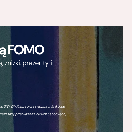
ają FOMO
zniżki, prezenty i
 SIW ZNAK sp. z o.o. z siedzibą w Krakowie.
owe zasady przetwarzania danych osobowych,