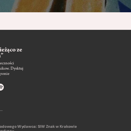
ieżąco ze
m”
eczności
nikow. Dysktuj
gronie
arodowego
Wydawca: SIW Znak w Krakowie
unduszu