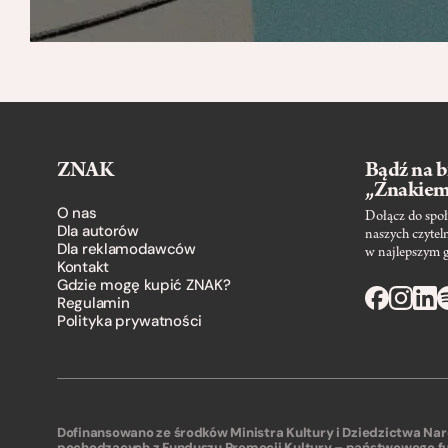
ZNAK
Bądź na b
„Znakie
O nas
Dołącz do społ
Dla autorów
naszych czytel
Dla reklamodawców
w najlepszym 
Kontakt
Gdzie mogę kupić ZNAK?
Regulamin
Polityka prywatności
Dofinansowano ze środków Ministra Kultury i Dziedzictwa N
pochodzących z Funduszu Promocji Kultury – państwowego f