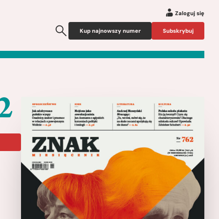
Zaloguj się
Kup najnowszy numer
Subskrybuj
2