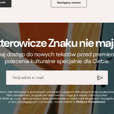
iwum
Następny numer
terowicze Znaku nie m
ymaj dostęp do nowych tekstów przed premierą, 
polecenia kulturalne specjalnie dla Ciebie.
s e-mail informacje o promocjach, produktach, usługach oferowanych przez wydawnictwo
Mam świadomość, że zgoda jest dobrowolna i mogę ją w każdej chwili wycofać.
 ZNAK sp. z o.o., dane osobowe będą przetwarzane w celach marketingowych. Szczegół
w tym przysługujących Ci prawach, można znaleźć w
Polityce Prywatności
.