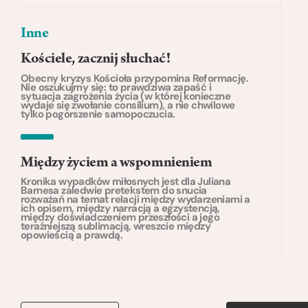
Inne
Kościele, zacznij słuchać!
Obecny kryzys Kościoła przypomina Reformację.
Nie oszukujmy się: to prawdziwa zapaść i
sytuacja zagrożenia życia (w której konieczne
wydaje się zwołanie consilium), a nie chwilowe
tylko pogorszenie samopoczucia.
Między życiem a wspomnieniem
Kronika wypadków miłosnych jest dla Juliana
Barnesa zaledwie pretekstem do snucia
rozważań na temat relacji między wydarzeniami a
ich opisem, między narracją a egzystencją,
między doświadczeniem przeszłości a jego
teraźniejszą sublimacją, wreszcie między
opowieścią a prawdą.