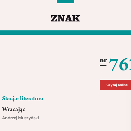
76
nr
Czytaj online
Stacja: literatura
Wracając
Andrzej Muszyński