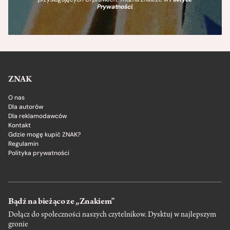
Prywatności
.
ZNAK
O nas
Dla autorów
Dla reklamodawców
Kontakt
Gdzie mogę kupić ZNAK?
Regulamin
Polityka prywatności
Bądź na bieżąco ze „Znakiem”
Dołącz do społeczności naszych czytelnikow. Dysktuj w najlepszym
gronie