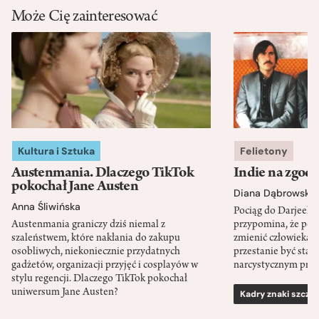
Może Cię zainteresować
Kultura i Sztuka
Felietony
Austenmania. Dlaczego TikTok
Indie na zgod
pokochał Jane Austen
Diana Dąbrowska
Anna Śliwińska
Pociąg do Darjeeli
Austenmania graniczy dziś niemal z
przypomina, że po
szaleństwem, które nakłania do zakupu
zmienić człowieka d
osobliwych, niekoniecznie przydatnych
przestanie być sta
gadżetów, organizacji przyjęć i cosplayów w
narcystycznym pro
stylu regencji. Dlaczego TikTok pokochał
uniwersum Jane Austen?
Kadry znaki szcze