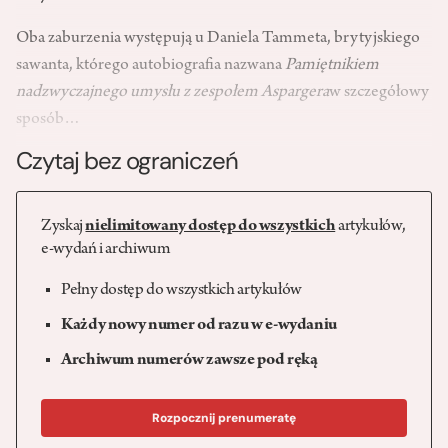
Oba zaburzenia występują u Daniela Tammeta, brytyjskiego
sawanta, którego autobiografia nazwana
Pamiętnikiem
nadzwyczajnego umysłu
z zespołem Aspargera
w szczegółowy
sposób…
Czytaj bez ograniczeń
Zyskaj
nielimitowany dostęp do wszystkich
artykułów,
e-wydań i archiwum
Pełny dostęp do wszystkich artykułów
Każdy nowy numer od razu w e-wydaniu
Archiwum numerów zawsze pod ręką
Rozpocznij prenumeratę