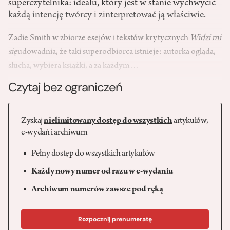
superczytelnika: ideału, który jest w stanie wychwycić
każdą intencję twórcy i zinterpretować ją właściwie.
Zadie Smith w zbiorze esejów i tekstów krytycznych
Widzi mi
się
udowadnia, że taki superodbiorca istnieje: autorka ogląda,
słucha, wybiera książki, a za każdym…
Czytaj bez ograniczeń
Zyskaj
nielimitowany dostęp do wszystkich
artykułów,
e-wydań i archiwum
Pełny dostęp do wszystkich artykułów
Każdy nowy numer od razu w e-wydaniu
Archiwum numerów zawsze pod ręką
Rozpocznij prenumeratę