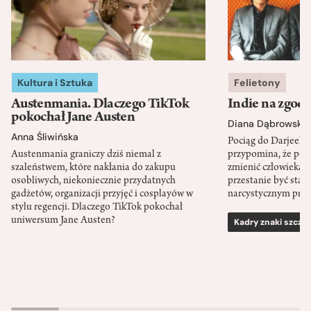
Kultura i Sztuka
Felietony
Austenmania. Dlaczego TikTok
Indie na zgod
pokochał Jane Austen
Diana Dąbrowska
Anna Śliwińska
Pociąg do Darjeeli
Austenmania graniczy dziś niemal z
przypomina, że po
szaleństwem, które nakłania do zakupu
zmienić człowieka d
osobliwych, niekoniecznie przydatnych
przestanie być sta
gadżetów, organizacji przyjęć i cosplayów w
narcystycznym pro
stylu regencji. Dlaczego TikTok pokochał
uniwersum Jane Austen?
Kadry znaki szcze