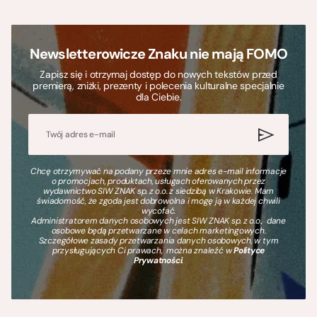
Newsletterowicze Znaku nie mają FOMO
Zapisz się i otrzymaj dostęp do nowych tekstów przed
premierą, zniżki, prezenty i polecenia kulturalne specjalnie
dla Ciebie.
Chcę otrzymywać na podany przeze mnie adres e-mail informacje
o promocjach, produktach, usługach oferowanych przez
wydawnictwo SIW ZNAK sp. z o.o. z siedzibą w Krakowie. Mam
świadomość, że zgoda jest dobrowolna i mogę ją w każdej chwili
wycofać.
Administratorem danych osobowych jest SIW ZNAK sp. z o.o., dane
osobowe będą przetwarzane w celach marketingowych.
Szczegółowe zasady przetwarzania danych osobowych, w tym
przysługujących Ci prawach, można znaleźć w
Polityce
Prywatności
.