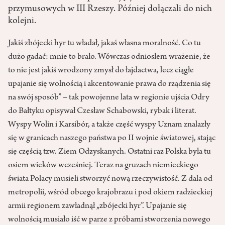
przymusowych w III Rzeszy. Później dołączali do nich
kolejni.
Jakiś zbójecki hyr tu władał, jakaś własna moralność. Co tu
dużo gadać: mnie to brało. Wówczas odniosłem wrażenie, że
to nie jest jakiś wrodzony zmysł do łajdactwa, lecz ciągłe
upajanie się wolnością i akcentowanie prawa do rządzenia się
na swój sposób” – tak powojenne lata w regionie ujścia Odry
do Bałtyku opisywał Czesław Schabowski, rybak i literat.
Wyspy Wolin i Karsibór, a także część wyspy Uznam znalazły
się w granicach naszego państwa po II wojnie światowej, stając
się częścią tzw. Ziem Odzyskanych. Ostatni raz Polska była tu
osiem wieków wcześniej. Teraz na gruzach niemieckiego
świata Polacy musieli stworzyć nową rzeczywistość. Z dala od
metropolii, wśród obcego krajobrazu i pod okiem radzieckiej
armii regionem zawładnął „zbójecki hyr”. Upajanie się
wolnością musiało iść w parze z próbami stworzenia nowego