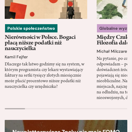
Polskie społeczeństwo
Globalne wyzw
Nierówności w Polsce. Bogaci
Między Czukot
płacą niższe podatki niż
Filozofia dale
nauczycielka
Michał Milczarek
Kamil Fejfer
Na pytanie, po co p
Dlaczego tak łatwo godzimy się na system, w
odpowiadam – po ni
którym programista czy lekarz wystawiający
doświadczeń źródło
faktury na setki tysięcy złotych miesięcznie
pojawiają się nieoc
może płacić procentowo niższe podatki niż
nieobliczalne. Nac
nauczycielka czy urzędniczka?
miejscach, najczęści
na odludziu, na ter
nieoswojonych, dzi
Newsletterowicze Znaku nie mają FOMO