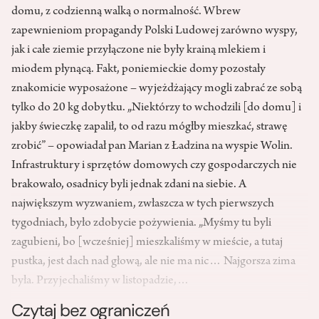
domu, z codzienną walką o normalność. Wbrew
zapewnieniom propagandy Polski Ludowej zarówno wyspy,
jak i całe ziemie przyłączone nie były krainą mlekiem i
miodem płynącą. Fakt, poniemieckie domy pozostały
znakomicie wyposażone – wyjeżdżający mogli zabrać ze sobą
tylko do 20 kg dobytku. „Niektórzy to wchodzili [do domu] i
jakby świeczkę zapalił, to od razu mógłby mieszkać, strawę
zrobić” – opowiadał pan Marian z Ładzina na wyspie Wolin.
Infrastruktury i sprzętów domowych czy gospodarczych nie
brakowało, osadnicy byli jednak zdani na siebie. A
największym wyzwaniem, zwłaszcza w tych pierwszych
tygodniach, było zdobycie pożywienia. „Myśmy tu byli
zagubieni, bo [wcześniej] mieszkaliśmy w mieście, a tutaj
pustka, jest dach nad głową, ale nie ma nic… Najgorsza zima
była. Przyjechaliśmy w listopadzie,…
Czytaj bez ograniczeń