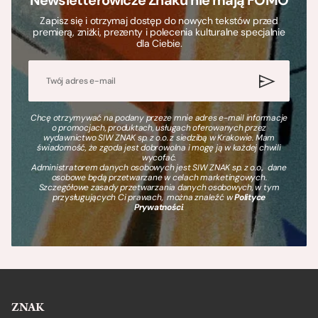
Zapisz się i otrzymaj dostęp do nowych tekstów przed
premierą, zniżki, prezenty i polecenia kulturalne specjalnie
dla Ciebie.
Chcę otrzymywać na podany przeze mnie adres e-mail informacje
o promocjach, produktach, usługach oferowanych przez
wydawnictwo SIW ZNAK sp. z o.o. z siedzibą w Krakowie. Mam
świadomość, że zgoda jest dobrowolna i mogę ją w każdej chwili
wycofać.
Administratorem danych osobowych jest SIW ZNAK sp. z o.o., dane
osobowe będą przetwarzane w celach marketingowych.
Szczegółowe zasady przetwarzania danych osobowych, w tym
przysługujących Ci prawach, można znaleźć w
Polityce
Prywatności
.
ZNAK