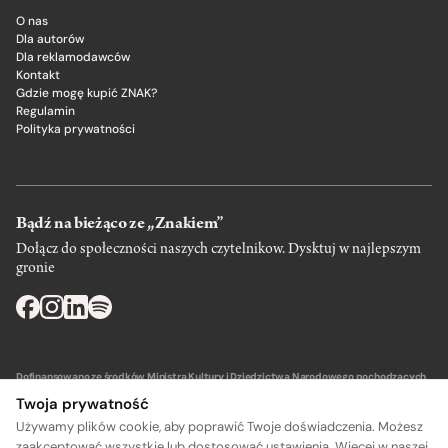
O nas
Dla autorów
Dla reklamodawców
Kontakt
Gdzie mogę kupić ZNAK?
Regulamin
Polityka prywatności
Bądź na bieżąco ze „Znakiem”
Dołącz do społeczności naszych czytelnikow. Dysktuj w najlepszym
gronie
Dofinansowano ze środków Ministra Kultury i Dziedzictwa Narodowego pochodzących
z Funduszu Promocji Kultury – państwowego funduszu celowego.
Twoja prywatność
Używamy plików cookie, aby poprawić Twoje doświadczenia. Możesz
zaakceptować wszystkie lub dostosować ustawienia. Więcej w naszej