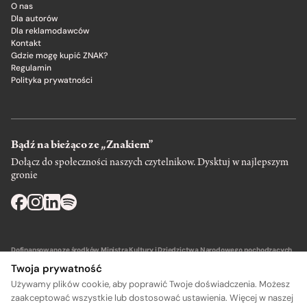
O nas
Dla autorów
Dla reklamodawców
Kontakt
Gdzie mogę kupić ZNAK?
Regulamin
Polityka prywatności
Bądź na bieżąco ze „Znakiem”
Dołącz do społeczności naszych czytelnikow. Dysktuj w najlepszym
gronie
Dofinansowano ze środków Ministra Kultury i Dziedzictwa Narodowego pochodzących
z Funduszu Promocji Kultury – państwowego funduszu celowego.
Twoja prywatność
Używamy plików cookie, aby poprawić Twoje doświadczenia. Możesz
zaakceptować wszystkie lub dostosować ustawienia. Więcej w naszej