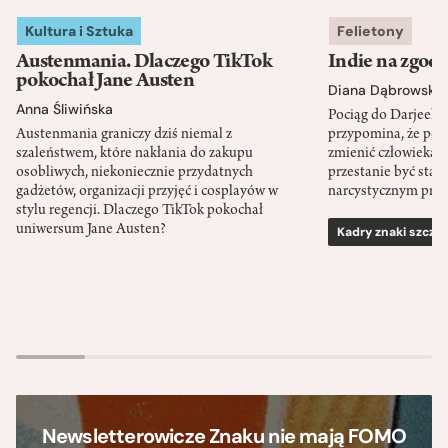
Kultura i Sztuka
Felietony
Austenmania. Dlaczego TikTok
Indie na zgod
pokochał Jane Austen
Diana Dąbrowska
Anna Śliwińska
Pociąg do Darjeeli
Austenmania graniczy dziś niemal z
przypomina, że po
szaleństwem, które nakłania do zakupu
zmienić człowieka d
osobliwych, niekoniecznie przydatnych
przestanie być sta
gadżetów, organizacji przyjęć i cosplayów w
narcystycznym pro
stylu regencji. Dlaczego TikTok pokochał
uniwersum Jane Austen?
Kadry znaki szcze
Newsletterowicze Znaku nie mają FOMO