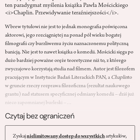
ten paradygmat myślenia książka Pawła Mościckiego
<i>Chaplin. Przewidywanie teraźniejszości</i>.
Wbrew tytułowi nie jest to jednak monografia poświęcona
aktorowi, jego rozciągniętej na ponad pół wieku bogatej
filmografii czy burzliwemu życiu naznaczonemu polityczną
banicją. Nie jest to nawet książka o komedii. Mościcki sięga po
dużo bardziej poważne oręże teoretyczne niż to, z którego
zwyczajowo korzystają studia nad filmem. Autor jest filozofem
pracującym w Instytucie Badań Literackich PAN, a
Chaplin
to
w gruncie rzeczy rozprawa filozoficzna (rezultat naukowego
grantu) nad statusem specyficznej odmiany komedii – dziś już
nieco zapomnianej burleski –…
Czytaj bez ograniczeń
Zyskaj
nielimitowany dostęp do wszystkich
artykułów,