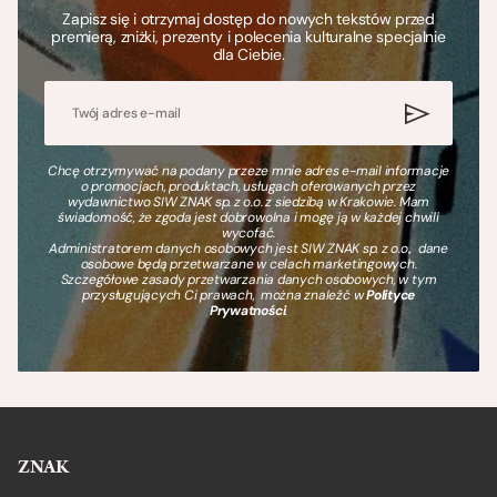
Zapisz się i otrzymaj dostęp do nowych tekstów przed
premierą, zniżki, prezenty i polecenia kulturalne specjalnie
dla Ciebie.
Chcę otrzymywać na podany przeze mnie adres e-mail informacje
o promocjach, produktach, usługach oferowanych przez
wydawnictwo SIW ZNAK sp. z o.o. z siedzibą w Krakowie. Mam
świadomość, że zgoda jest dobrowolna i mogę ją w każdej chwili
wycofać.
Administratorem danych osobowych jest SIW ZNAK sp. z o.o., dane
osobowe będą przetwarzane w celach marketingowych.
Szczegółowe zasady przetwarzania danych osobowych, w tym
przysługujących Ci prawach, można znaleźć w
Polityce
Prywatności
.
ZNAK