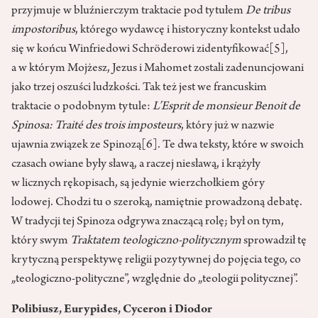
przyjmuje w bluźnierczym traktacie pod tytułem
De tribus
impostoribus
, którego wydawcę i historyczny kontekst udało
się w końcu Winfriedowi Schröderowi zidentyfikować
[5]
,
a w którym Mojżesz, Jezus i Mahomet zostali zadenuncjowani
jako trzej oszuści ludzkości. Tak też jest we francuskim
traktacie o podobnym tytule:
L’Esprit de monsieur Benoit de
Spinosa: Traité des trois imposteurs
, który już w nazwie
ujawnia związek ze Spinozą
[6]
. Te dwa teksty, które w swoich
czasach owiane były sławą, a raczej niesławą, i krążyły
w licznych rękopisach, są jedynie wierzchołkiem góry
lodowej. Chodzi tu o szeroką, namiętnie prowadzoną debatę.
W tradycji tej Spinoza odgrywa znaczącą rolę; był on tym,
który swym
Traktatem teologiczno-politycznym
sprowadził tę
krytyczną perspektywę religii pozytywnej do pojęcia tego, co
„teologiczno-polityczne”, względnie do „teologii politycznej”.
Polibiusz, Eurypides, Cyceron i Diodor