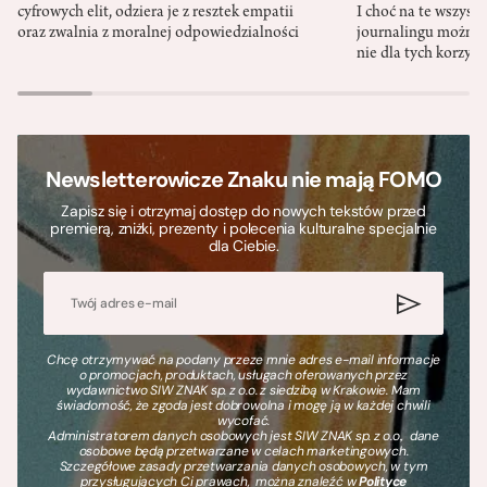
cyfrowych elit, odziera je z resztek empatii
I choć na te wszys
oraz zwalnia z moralnej odpowiedzialności
journalingu można 
nie dla tych korzyśc
Newsletterowicze Znaku nie mają FOMO
Zapisz się i otrzymaj dostęp do nowych tekstów przed
premierą, zniżki, prezenty i polecenia kulturalne specjalnie
dla Ciebie.
Chcę otrzymywać na podany przeze mnie adres e-mail informacje
o promocjach, produktach, usługach oferowanych przez
wydawnictwo SIW ZNAK sp. z o.o. z siedzibą w Krakowie. Mam
świadomość, że zgoda jest dobrowolna i mogę ją w każdej chwili
wycofać.
Administratorem danych osobowych jest SIW ZNAK sp. z o.o., dane
osobowe będą przetwarzane w celach marketingowych.
Szczegółowe zasady przetwarzania danych osobowych, w tym
przysługujących Ci prawach, można znaleźć w
Polityce