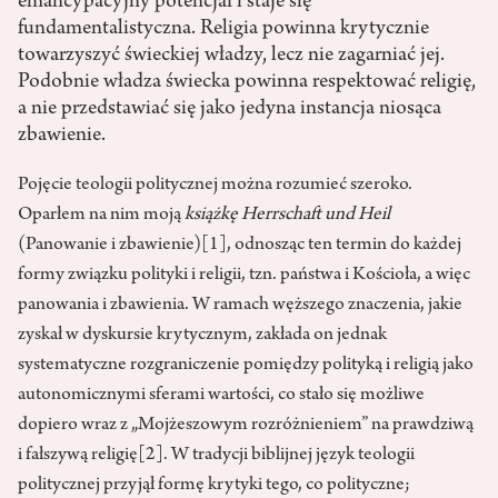
emancypacyjny potencjał i staje się
fundamentalistyczna. Religia powinna krytycznie
towarzyszyć świeckiej władzy, lecz nie zagarniać jej.
Podobnie władza świecka powinna respektować religię,
a nie przedstawiać się jako jedyna instancja niosąca
zbawienie.
Pojęcie teologii politycznej można rozumieć szeroko.
Oparłem na nim moją
książkę Herrschaft und Heil
(Panowanie i zbawienie)
[1]
, odnosząc ten termin do każdej
formy związku polityki i religii, tzn. państwa i Kościoła, a więc
panowania i zbawienia. W ramach węższego znaczenia, jakie
zyskał w dyskursie krytycznym, zakłada on jednak
systematyczne rozgraniczenie pomiędzy polityką i religią jako
autonomicznymi sferami wartości, co stało się możliwe
dopiero wraz z „Mojżeszowym rozróżnieniem” na prawdziwą
i fałszywą religię
[2]
. W tradycji biblijnej język teologii
politycznej przyjął formę krytyki tego, co polityczne;