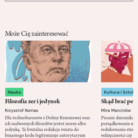
Może Cię zainteresować
Nauka
Kultura i Sztuka
Filozofia zer i jedynek
Skąd brać pewn
Krzysztof Kornas
Mira Marcinów
Dla technobaronów z Doliny Krzemowej oraz
Pisanie dziennika 
ich nadwornych filozofów jesteś zerem albo
porządkowaniu myś
jedynką. Ta brutalna redukcja świata do
redukowaniu stresu,
binarnego kodu legitymizuje autorytaryzm
wdzięczności czy st