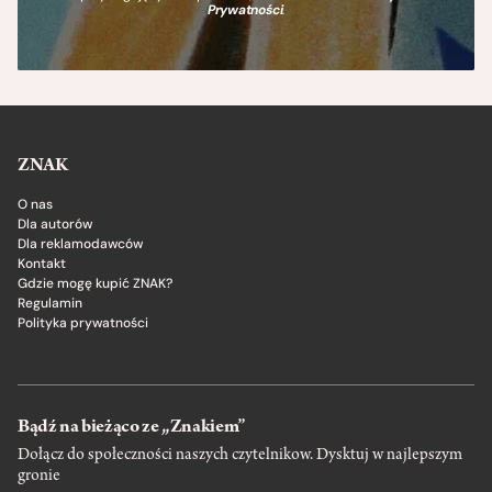
Prywatności
.
ZNAK
O nas
Dla autorów
Dla reklamodawców
Kontakt
Gdzie mogę kupić ZNAK?
Regulamin
Polityka prywatności
Bądź na bieżąco ze „Znakiem”
Dołącz do społeczności naszych czytelnikow. Dysktuj w najlepszym
gronie