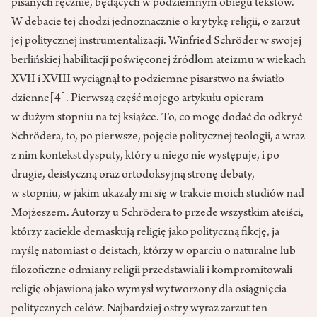
pisanych ręcznie, będących w podziemnym obiegu tekstów.
W debacie tej chodzi jednoznacznie o krytykę religii, o zarzut
jej politycznej instrumentalizacji. Winfried Schröder w swojej
berlińskiej habilitacji poświęconej źródłom ateizmu w wiekach
XVII i XVIII wyciągnął to podziemne pisarstwo na światło
dzienne
[4]
. Pierwszą część mojego artykułu opieram
w dużym stopniu na tej książce. To, co mogę dodać do odkryć
Schrödera, to, po pierwsze, pojęcie politycznej teologii, a wraz
z nim kontekst dysputy, który u niego nie występuje, i po
drugie, deistyczną oraz ortodoksyjną stronę debaty,
w stopniu, w jakim ukazały mi się w trakcie moich studiów nad
Mojżeszem. Autorzy u Schrödera to przede wszystkim ateiści,
którzy zaciekle demaskują religię jako polityczną fikcję, ja
myślę natomiast o deistach, którzy w oparciu o naturalne lub
filozoficzne odmiany religii przedstawiali i kompromitowali
religię objawioną jako wymysł wytworzony dla osiągnięcia
politycznych celów. Najbardziej ostry wyraz zarzut ten