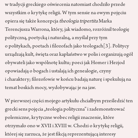
w tradycji greckiego oświecenia natomiast chodziło przede
wszystkim o krytykę religii. W tym sensie na owym pojęciu
opiera się także koncepcja
theologia
tripertita
Marka
Terencjusza Warrona, który, jak wiadomo, rozróżnił teologię
polityczną, poetycką i naturalną, a myślał przy tym
o politykach, poetach i filozofach jako teologach
[3]
. Politycy
urządzają kult, święta oraz kapłaństwo w polis i organizują ogół
obywateli jako wspólnotę kultu; poeci jak Homer i Hezjod
opowiadają o bogach i ustalają ich genealogie, czyny
i charaktery; filozofowie w końcu badają naturę i spekulują na
temat boskich mocy, wydobywając je na jaw.
W pierwszej części mojego artykułu chciałbym prześledzić ten
grecki sens pojęcia „teologia polityczna” i zademonstrować
polemiczne, krytyczne wobec religii znaczenie, które
otrzymało ono w XVII i XVIII w. Chodzi o krytykę religii,
której się zarzuca, że jest fikcją reprezentującą interesy