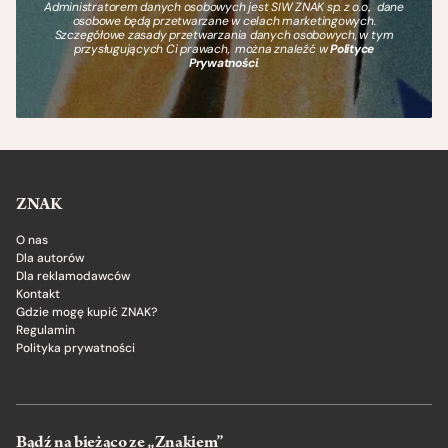
Administratorem danych osobowych jest SIW ZNAK sp. z o.o., dane
osobowe będą przetwarzane w celach marketingowych.
Szczegółowe zasady przetwarzania danych osobowych, w tym
przysługujących Ci prawach, można znaleźć w
Polityce
Prywatności
.
ZNAK
O nas
Dla autorów
Dla reklamodawców
Kontakt
Gdzie mogę kupić ZNAK?
Regulamin
Polityka prywatności
Bądź na bieżąco ze „Znakiem”