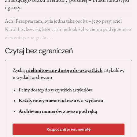
znaczącego braku literatury polskiej – braku fantastyki
i grozy.
Ach! Przepraszam, była jedna taka osoba – jego przyjaciel
Karol Irzykowski, który sam jednak żył w cieniu podejrzenia o
ekscentryczne gusta….
Czytaj bez ograniczeń
Zyskaj
nielimitowany dostęp do wszystkich
artykułów,
e-wydań i archiwum
Pełny dostęp do wszystkich artykułów
Każdy nowy numer od razu w e-wydaniu
Archiwum numerów zawsze pod ręką
Rozpocznij prenumeratę