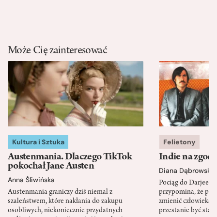
Może Cię zainteresować
Kultura i Sztuka
Felietony
Austenmania. Dlaczego TikTok
Indie na zgod
pokochał Jane Austen
Diana Dąbrowska
Anna Śliwińska
Pociąg do Darjeeli
Austenmania graniczy dziś niemal z
przypomina, że po
szaleństwem, które nakłania do zakupu
zmienić człowieka d
osobliwych, niekoniecznie przydatnych
przestanie być sta