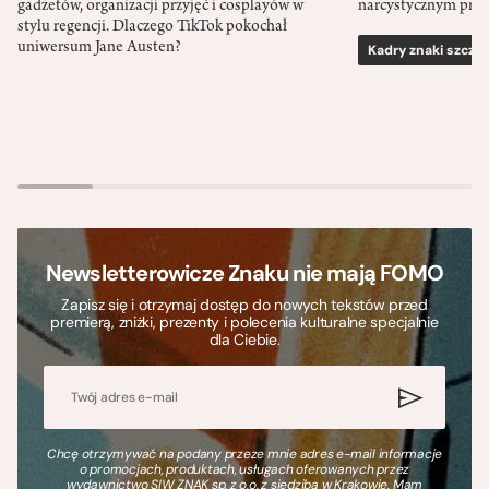
gadżetów, organizacji przyjęć i cosplayów w
narcystycznym pro
stylu regencji. Dlaczego TikTok pokochał
uniwersum Jane Austen?
Kadry znaki szcze
Newsletterowicze Znaku nie mają FOMO
Zapisz się i otrzymaj dostęp do nowych tekstów przed
premierą, zniżki, prezenty i polecenia kulturalne specjalnie
dla Ciebie.
Chcę otrzymywać na podany przeze mnie adres e-mail informacje
o promocjach, produktach, usługach oferowanych przez
wydawnictwo SIW ZNAK sp. z o.o. z siedzibą w Krakowie. Mam