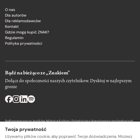
O nas
Dla autorów
Dla reklamodawców
Kontakt
Gdzie mogę kupić ZNAK?
Regulamin
Polityka prywatności
Bądź na bieżąco ze „Znakiem”
Dołącz do społeczności naszych czytelnikow. Dysktuj w najlepszym
gronie
Dofinansowano ze środków Ministra Kultury i Dziedzictwa Narodowego pochodzących
z Funduszu Promocji Kultury – państwowego funduszu celowego.
Twoja prywatność
Używamy plików cookie, aby poprawić Twoje doświadczenia. Możesz