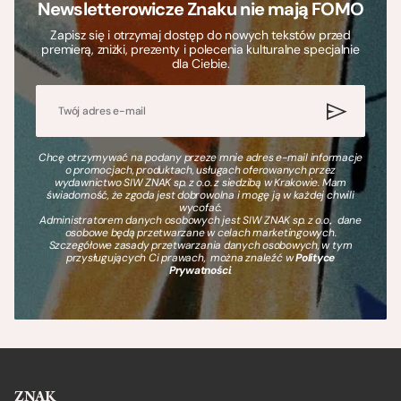
Newsletterowicze Znaku nie mają FOMO
Zapisz się i otrzymaj dostęp do nowych tekstów przed
premierą, zniżki, prezenty i polecenia kulturalne specjalnie
dla Ciebie.
Chcę otrzymywać na podany przeze mnie adres e-mail informacje
o promocjach, produktach, usługach oferowanych przez
wydawnictwo SIW ZNAK sp. z o.o. z siedzibą w Krakowie. Mam
świadomość, że zgoda jest dobrowolna i mogę ją w każdej chwili
wycofać.
Administratorem danych osobowych jest SIW ZNAK sp. z o.o., dane
osobowe będą przetwarzane w celach marketingowych.
Szczegółowe zasady przetwarzania danych osobowych, w tym
przysługujących Ci prawach, można znaleźć w
Polityce
Prywatności
.
ZNAK