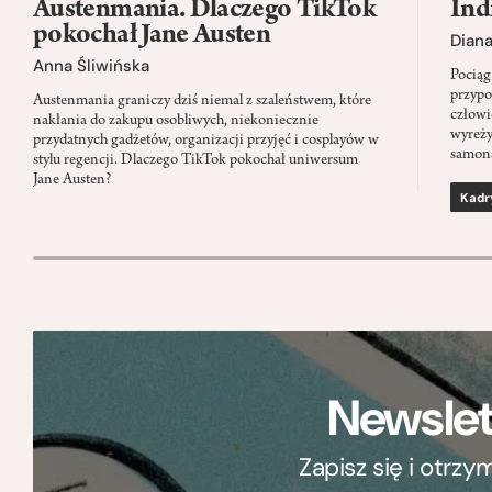
Austenmania. Dlaczego TikTok
Ind
pokochał Jane Austen
Dian
Anna Śliwińska
Pociąg
przypo
Austenmania graniczy dziś niemal z szaleństwem, które
człowi
nakłania do zakupu osobliwych, niekoniecznie
wyreży
przydatnych gadżetów, organizacji przyjęć i cosplayów w
samon
stylu regencji. Dlaczego TikTok pokochał uniwersum
Jane Austen?
Kadr
Newslet
Zapisz się i otrz