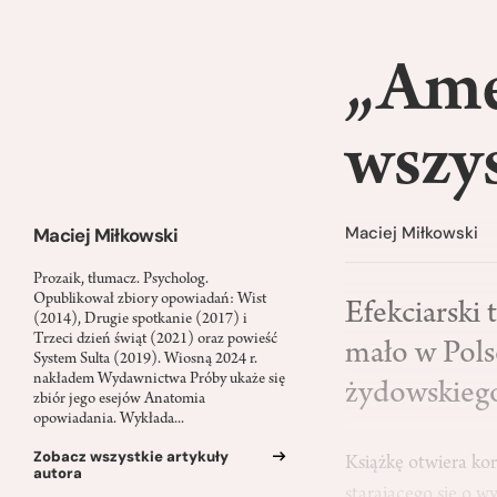
„Ame
wszy
Maciej Miłkowski
Maciej Miłkowski
Prozaik, tłumacz. Psycholog.
Opublikował zbiory opowiadań: Wist
Efekciarski 
(2014), Drugie spotkanie (2017) i
Trzeci dzień świąt (2021) oraz powieść
mało w Pols
System Sulta (2019). Wiosną 2024 r.
nakładem Wydawnictwa Próby ukaże się
żydowskiego
zbiór jego esejów Anatomia
opowiadania. Wykłada...
Zobacz wszystkie artykuły
Książkę otwiera ko
autora
starającego się o 