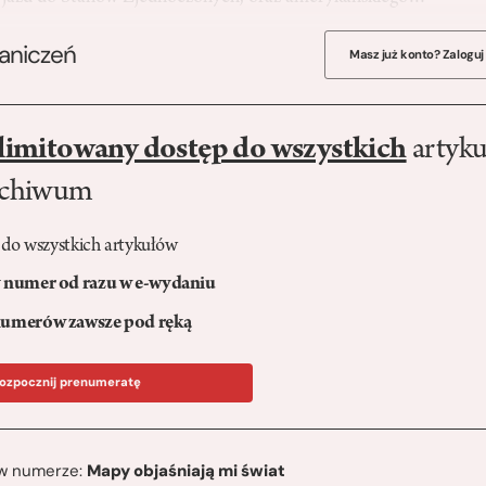
raniczeń
Masz już konto? Zaloguj
limitowany dostęp do wszystkich
artyku
rchiwum
 do wszystkich artykułów
numer od razu w e-wydaniu
umerów zawsze pod ręką
ozpocznij prenumeratę
ę w numerze:
Mapy objaśniają mi świat