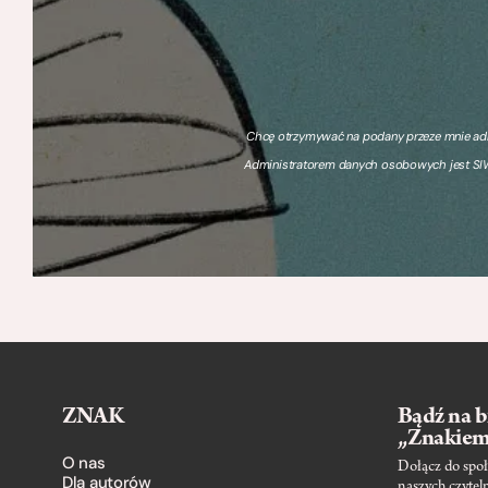
Chcę otrzymywać na podany przeze mnie adre
Administratorem danych osobowych jest SIW
ZNAK
Bądź na b
„Znakie
O nas
Dołącz do społ
Dla autorów
naszych czytel