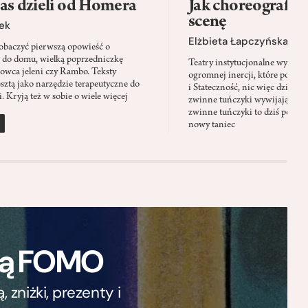
as dzieli od Homera
Jak choreografia
scenę
ek
Elżbieta Łapczyńska
baczyć pierwszą opowieść o
 do domu, wielką poprzedniczkę
Teatry instytucjonalne wyobra
Łowca jeleni czy Rambo. Teksty
ogromnej inercji, które ponad 
sztą jako narzędzie terapeutyczne do
i Stateczność, nic więc dziwne
. Kryją też w sobie o wiele więcej
zwinne tuńczyki wywijają zach
zwinne tuńczyki to dziś perfor
nowy taniec
ają FOMO
zniżki, prezenty i