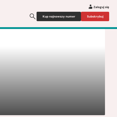
Zaloguj się
Kup najnowszy numer
Subskrybuj