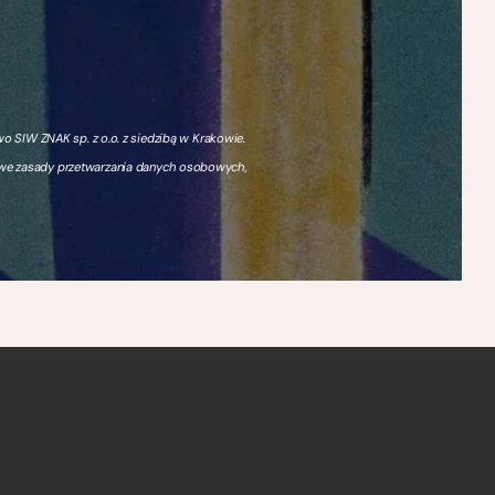
 SIW ZNAK sp. z o.o. z siedzibą w Krakowie.
owe zasady przetwarzania danych osobowych,