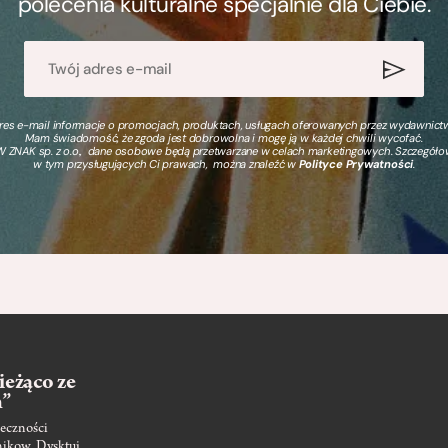
polecenia kulturalne specjalnie dla Ciebie.
s e-mail informacje o promocjach, produktach, usługach oferowanych przez wydawnictwo
Mam świadomość, że zgoda jest dobrowolna i mogę ją w każdej chwili wycofać.
 ZNAK sp. z o.o., dane osobowe będą przetwarzane w celach marketingowych. Szczegół
w tym przysługujących Ci prawach, można znaleźć w
Polityce Prywatności
.
ieżąco ze
m”
eczności
nikow. Dysktuj