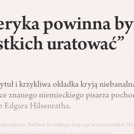
ryka powinna by
stkich uratować”
tytuł i krzykliwa okładka kryją niebanal
ce znanego niemieckiego pisarza pocho
 Edgara Hilsenratha.
respondencja Nathana Bronskiego, żyjącego w nazistowskich N
wyjazd do Stanów Zjednoczonych, oraz amerykańskiego…