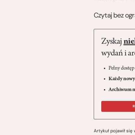
Czytaj bez og
Zyskaj
nie
wydań i a
Pełny dostęp
Każdy nowy 
Archiwum n
R
Artykuł pojawił si