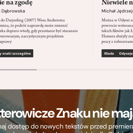
ie na zgodę
Niewiele n
a Dąbrowska
Michał Jędrzej
 do Darjeeling (2007) Wesa Andersona
Można w Odysei zo
mina, że podróż naprawdę może zmienić
powrocie weterana
eka dopiero wtedy, gdy przestanie być starannie
takich filmów jak 
serowanym, narcystycznym projektem
Homera służyły zre
aprawy
pracy z żołnierzami
y znaki szczególne
Illiada
Odyseja
terowicze Znaku nie m
ymaj dostęp do nowych tekstów przed premierą, 