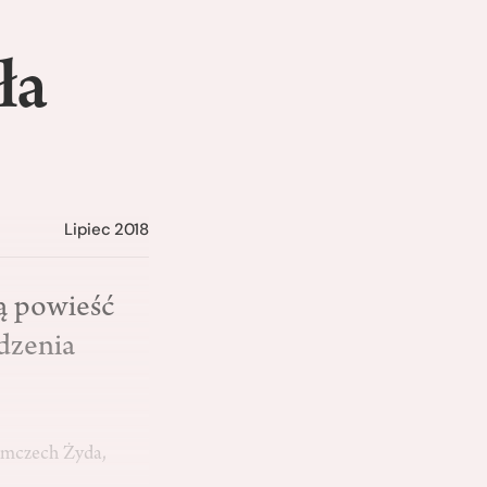
ła
Lipiec 2018
ną powieść
dzenia
iemczech Żyda,