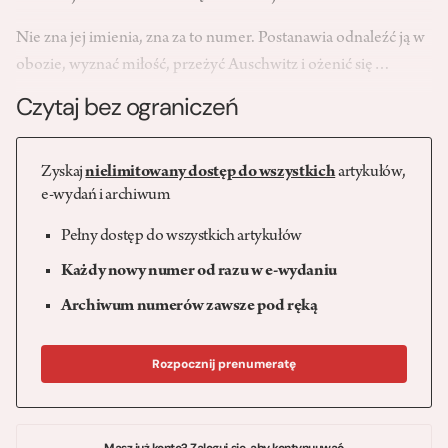
Nie zna jej imienia, zna za to numer. Postanawia odnaleźć ją w
obozie, wyznać miłość, przeżyć Auschwitz i ożenić się…
Czytaj bez ograniczeń
Zyskaj
nielimitowany dostęp do wszystkich
artykułów,
e-wydań i archiwum
Pełny dostęp do wszystkich artykułów
Każdy nowy numer od razu w e-wydaniu
Archiwum numerów zawsze pod ręką
Rozpocznij prenumeratę
Masz już konto? Zaloguj się, aby kontynuuwać