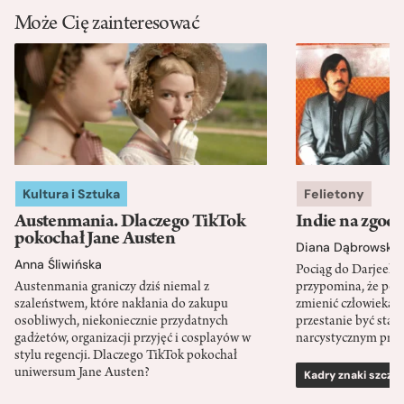
Może Cię zainteresować
Kultura i Sztuka
Felietony
Austenmania. Dlaczego TikTok
Indie na zgod
pokochał Jane Austen
Diana Dąbrowska
Anna Śliwińska
Pociąg do Darjeeli
Austenmania graniczy dziś niemal z
przypomina, że po
szaleństwem, które nakłania do zakupu
zmienić człowieka d
osobliwych, niekoniecznie przydatnych
przestanie być sta
gadżetów, organizacji przyjęć i cosplayów w
narcystycznym pro
stylu regencji. Dlaczego TikTok pokochał
uniwersum Jane Austen?
Kadry znaki szcze