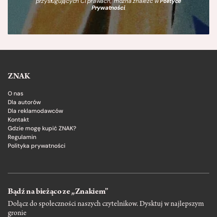
przysługujących Ci prawach, można znaleźć w
Polityce
Prywatności
.
ZNAK
O nas
Dla autorów
Dla reklamodawców
Kontakt
Gdzie mogę kupić ZNAK?
Regulamin
Polityka prywatności
Bądź na bieżąco ze „Znakiem”
Dołącz do społeczności naszych czytelnikow. Dysktuj w najlepszym
gronie