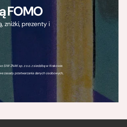
ają FOMO
zniżki, prezenty i
 SIW ZNAK sp. z o.o. z siedzibą w Krakowie.
owe zasady przetwarzania danych osobowych,