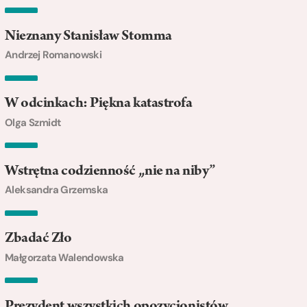
Nieznany Stanisław Stomma
Andrzej Romanowski
W odcinkach: Piękna katastrofa
Olga Szmidt
Wstrętna codzienność „nie na niby”
Aleksandra Grzemska
Zbadać Zło
Małgorzata Walendowska
Prezydent wszystkich opozycjonistów