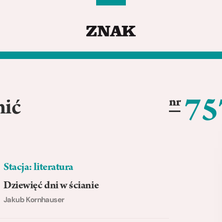
75
nr
nić
Stacja: literatura
Dziewięć dni w ścianie
Jakub Kornhauser