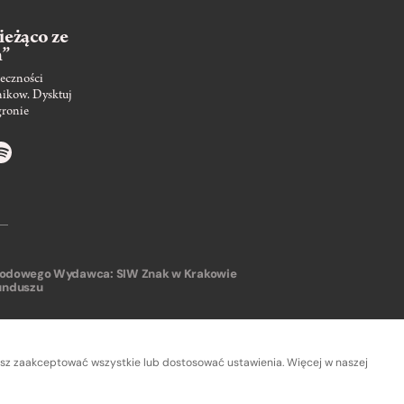
ieżąco ze
m”
eczności
nikow. Dysktuj
gronie
arodowego
Wydawca: SIW Znak w Krakowie
unduszu
sz zaakceptować wszystkie lub dostosować ustawienia. Więcej w naszej