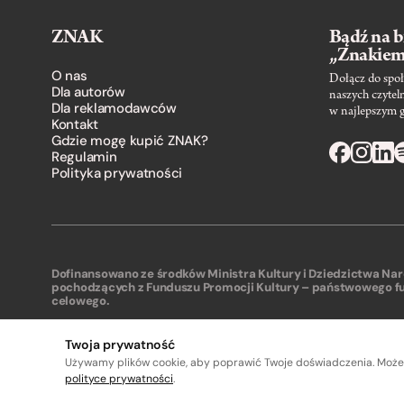
ZNAK
Bądź na b
„Znakie
O nas
Dołącz do społ
Dla autorów
naszych czytel
Dla reklamodawców
w najlepszym 
Kontakt
Gdzie mogę kupić ZNAK?
Regulamin
Polityka prywatności
Dofinansowano ze środków Ministra Kultury i Dziedzictwa N
pochodzących z Funduszu Promocji Kultury – państwowego f
celowego.
Twoja prywatność
Używamy plików cookie, aby poprawić Twoje doświadczenia. Może
polityce prywatności
.