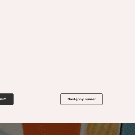
iwum
Następny numer