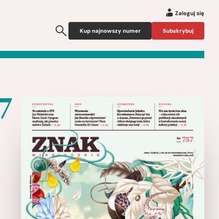
Zaloguj się
Kup najnowszy numer
Subskrybuj
7