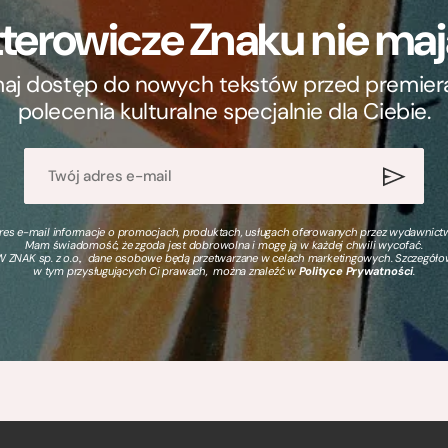
terowicze Znaku nie m
ymaj dostęp do nowych tekstów przed premierą, 
polecenia kulturalne specjalnie dla Ciebie.
s e-mail informacje o promocjach, produktach, usługach oferowanych przez wydawnictwo
Mam świadomość, że zgoda jest dobrowolna i mogę ją w każdej chwili wycofać.
 ZNAK sp. z o.o., dane osobowe będą przetwarzane w celach marketingowych. Szczegół
w tym przysługujących Ci prawach, można znaleźć w
Polityce Prywatności
.