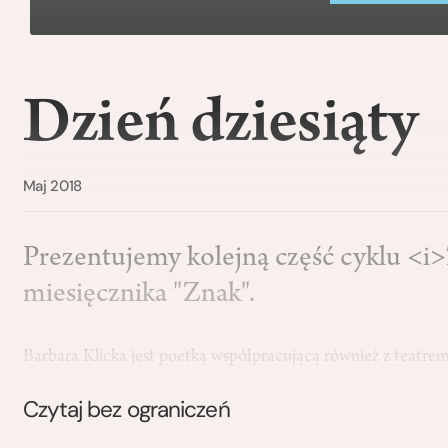
Dzień dziesiąty
Maj 2018
Prezentujemy kolejną część cyklu <i
miesięcznika "Znak".
Barbara Klicka jest poetką współpracującą również z teatre
Czytaj bez ograniczeń