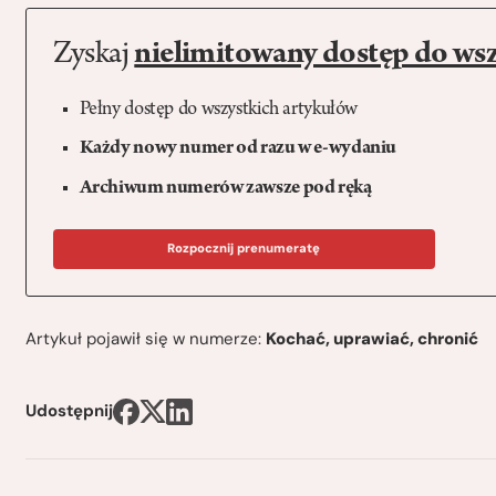
Zyskaj
nielimitowany dostęp do ws
Pełny dostęp do wszystkich artykułów
Każdy nowy numer od razu w e-wydaniu
Archiwum numerów zawsze pod ręką
Rozpocznij prenumeratę
Artykuł pojawił się w numerze:
Kochać, uprawiać, chronić
Udostępnij