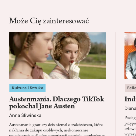
Może Cię zainteresować
Kultura i Sztuka
Feli
Austenmania. Dlaczego TikTok
Ind
pokochał Jane Austen
Dian
Anna Śliwińska
Pociąg
przypo
Austenmania graniczy dziś niemal z szaleństwem, które
człowi
nakłania do zakupu osobliwych, niekoniecznie
wyreży