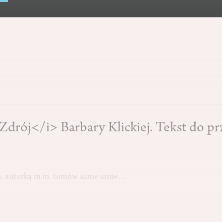
>Zdrój</i> Barbary Klickiej. Tekst do 
m, autorką m.in. tomów
same same
…