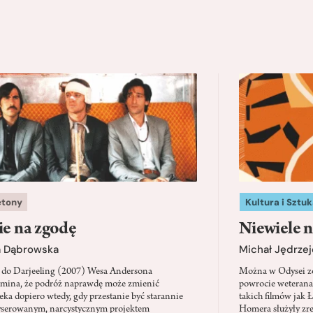
etony
Kultura i Sztuk
ie na zgodę
Niewiele n
a Dąbrowska
Michał Jędrzej
 do Darjeeling (2007) Wesa Andersona
Można w Odysei zo
mina, że podróż naprawdę może zmienić
powrocie weterana
eka dopiero wtedy, gdy przestanie być starannie
takich filmów jak 
serowanym, narcystycznym projektem
Homera służyły zre