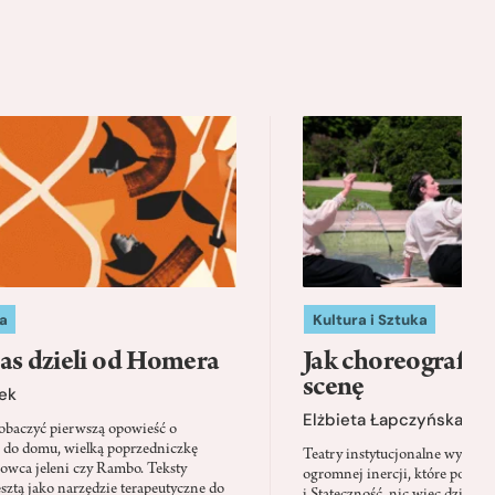
a
Kultura i Sztuka
as dzieli od Homera
Jak choreografia
scenę
ek
Elżbieta Łapczyńska
baczyć pierwszą opowieść o
 do domu, wielką poprzedniczkę
Teatry instytucjonalne wyobra
Łowca jeleni czy Rambo. Teksty
ogromnej inercji, które ponad 
sztą jako narzędzie terapeutyczne do