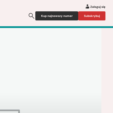
Zaloguj się
Kup najnowszy numer
Subskrybuj