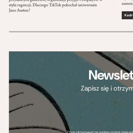
przydatnych gadżetów, organizacji przyjęć i cosplayów w
samon
stylu regencji. Dlaczego TikTok pokochał uniwersum
Jane Austen?
Kadr
Newslet
Zapisz się i otrz
Chcę otrzymywać na podany przeze mnie adre