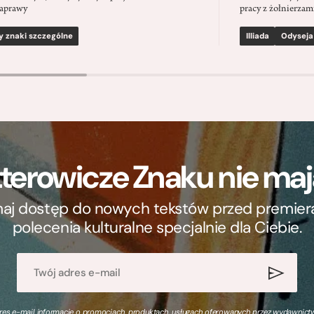
aprawy
pracy z żołnierzami
y znaki szczególne
Illiada
Odyseja
terowicze Znaku nie m
ymaj dostęp do nowych tekstów przed premierą, 
polecenia kulturalne specjalnie dla Ciebie.
s e-mail informacje o promocjach, produktach, usługach oferowanych przez wydawnictwo