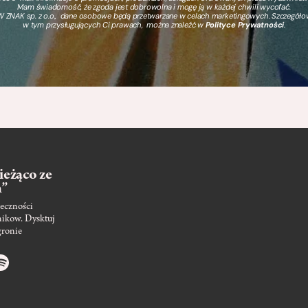
Mam świadomość, że zgoda jest dobrowolna i mogę ją w każdej chwili wycofać.
 ZNAK sp. z o.o., dane osobowe będą przetwarzane w celach marketingowych. Szczegół
w tym przysługujących Ci prawach, można znaleźć w
Polityce Prywatności
.
ieżąco ze
m”
eczności
nikow. Dysktuj
gronie