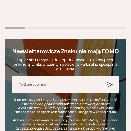
Newsletterowicze Znaku nie mają FOMO
Zapisz się i otrzymaj dostęp do nowych tekstów przed
premierą, zniżki, prezenty i polecenia kulturalne specjalnie
dla Ciebie.
Chcę otrzymywać na podany przeze mnie adres e-mail informacje
o promocjach, produktach, usługach oferowanych przez
wydawnictwo SIW ZNAK sp. z o.o. z siedzibą w Krakowie. Mam
świadomość, że zgoda jest dobrowolna i mogę ją w każdej chwili
wycofać.
Administratorem danych osobowych jest SIW ZNAK sp. z o.o., dane
osobowe będą przetwarzane w celach marketingowych.
Szczegółowe zasady przetwarzania danych osobowych, w tym