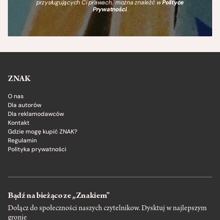
przysługujących Ci prawach, można znaleźć w
Polityce
Prywatności
.
ZNAK
O nas
Dla autorów
Dla reklamodawców
Kontakt
Gdzie mogę kupić ZNAK?
Regulamin
Polityka prywatności
Bądź na bieżąco ze „Znakiem”
Dołącz do społeczności naszych czytelnikow. Dysktuj w najlepszym
gronie