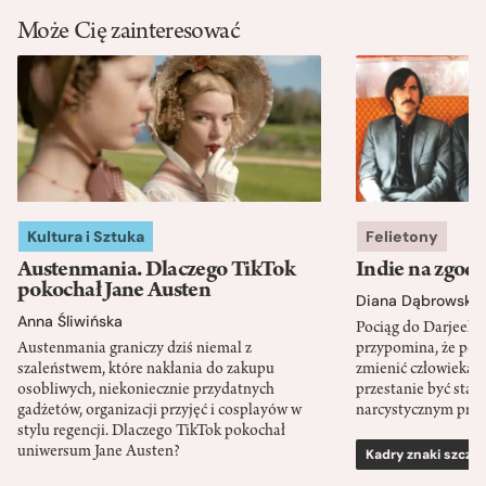
Może Cię zainteresować
Kultura i Sztuka
Felietony
Austenmania. Dlaczego TikTok
Indie na zgod
pokochał Jane Austen
Diana Dąbrowska
Anna Śliwińska
Pociąg do Darjeeli
Austenmania graniczy dziś niemal z
przypomina, że po
szaleństwem, które nakłania do zakupu
zmienić człowieka d
osobliwych, niekoniecznie przydatnych
przestanie być sta
gadżetów, organizacji przyjęć i cosplayów w
narcystycznym pro
stylu regencji. Dlaczego TikTok pokochał
uniwersum Jane Austen?
Kadry znaki szcze