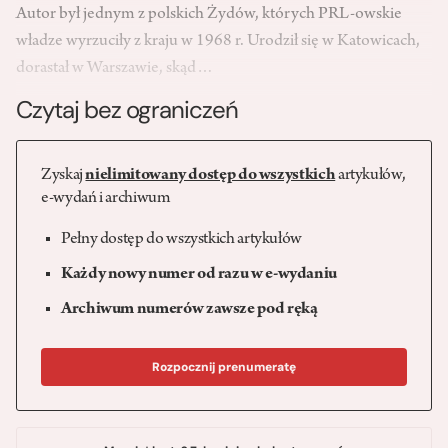
Autor był jednym z polskich Żydów, których PRL-owskie
władze wyrzuciły z kraju w 1968 r. Urodził się w Katowicach,
dorastał w Warszawie, skąd…
Czytaj bez ograniczeń
Zyskaj
nielimitowany dostęp do wszystkich
artykułów,
e-wydań i archiwum
Pełny dostęp do wszystkich artykułów
Każdy nowy numer od razu w e-wydaniu
Archiwum numerów zawsze pod ręką
Rozpocznij prenumeratę