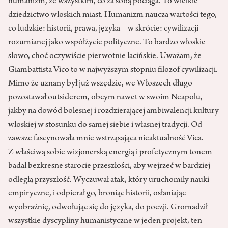
humanizm, ze wszystkim, co za sobą pociąga. To wielkie
dziedzictwo włoskich miast. Humanizm naucza wartości tego,
co ludzkie: historii, prawa, języka – w skrócie: cywilizacji
rozumianej jako współżycie polityczne. To bardzo włoskie
słowo, choć oczywiście pierwotnie łacińskie. Uważam, że
Giambattista Vico to w najwyższym stopniu filozof cywilizacji.
Mimo że uznany był już wszędzie, we Włoszech długo
pozostawał outsiderem, obcym nawet w swoim Neapolu,
jakby na dowód bolesnej i rozdzierającej ambiwalencji kultury
włoskiej w stosunku do samej siebie i własnej tradycji. Od
zawsze fascynowała mnie wstrząsająca nieaktualność Vica.
Z właściwą sobie wizjonerską energią i profetycznym tonem
badał bezkresne starocie przeszłości, aby wejrzeć w bardziej
odległą przyszłość. Wyczuwał atak, który uruchomiły nauki
empiryczne, i odpierał go, broniąc historii, osłaniając
wyobraźnię, odwołując się do języka, do poezji. Gromadził
wszystkie dyscypliny humanistyczne w jeden projekt, ten