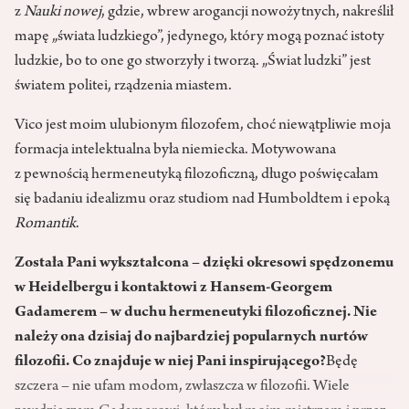
z
Nauki nowej
, gdzie, wbrew arogancji nowożytnych, nakreślił
mapę „świata ludzkiego”, jedynego, który mogą poznać istoty
ludzkie, bo to one go stworzyły i tworzą. „Świat ludzki” jest
światem politei, rządzenia miastem.
Vico jest moim ulubionym filozofem, choć niewątpliwie moja
formacja intelektualna była niemiecka. Motywowana
z pewnością hermeneutyką filozoficzną, długo poświęcałam
się badaniu idealizmu oraz studiom nad Humboldtem i epoką
Romantik
.
Została Pani wykształcona – dzięki okresowi spędzonemu
w Heidelbergu i kontaktowi z Hansem-Georgem
Gadamerem – w duchu hermeneutyki filozoficznej. Nie
należy ona dzisiaj do najbardziej popularnych nurtów
filozofii. Co znajduje w niej Pani inspirującego?
Będę
szczera – nie ufam modom, zwłaszcza w filozofii. Wiele