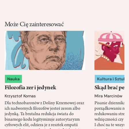
Może Cię zainteresować
Nauka
Kultura i Sztuka
Filozofia zer i jedynek
Skąd brać pewn
Krzysztof Kornas
Mira Marcinów
Dla technobaronów z Doliny Krzemowej oraz
Pisanie dziennika 
ich nadwornych filozofów jesteś zerem albo
porządkowaniu myś
jedynką. Ta brutalna redukcja świata do
redukowaniu stresu,
binarnego kodu legitymizuje autorytaryzm
wdzięczności czy st
cyfrowych elit, odziera je z resztek empatii
I choć na te wszys