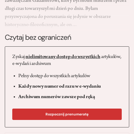
zawdzięczam Gadamerowi, który był moim mistrzem i przez
długi czas towarzyszył mi dzień po dniu. Byłam
przyzwyczajona do poruszania się jedynie w obszarze
historyczno-filozoficznym, ale on…
Czytaj bez ograniczeń
Zyskaj
nielimitowany dostęp do wszystkich
artykułów,
e-wydań i archiwum
Pełny dostęp do wszystkich artykułów
Każdy nowy numer od razu w e-wydaniu
Archiwum numerów zawsze pod ręką
Rozpocznij prenumeratę