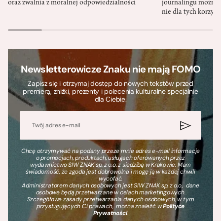
oraz zwalnia z moralnej odpowiedzialności
journalingu można 
nie dla tych korzyśc
Newsletterowicze Znaku nie mają FOMO
Zapisz się i otrzymaj dostęp do nowych tekstów przed
premierą, zniżki, prezenty i polecenia kulturalne specjalnie
dla Ciebie.
Chcę otrzymywać na podany przeze mnie adres e-mail informacje
o promocjach, produktach, usługach oferowanych przez
wydawnictwo SIW ZNAK sp. z o.o. z siedzibą w Krakowie. Mam
świadomość, że zgoda jest dobrowolna i mogę ją w każdej chwili
wycofać.
Administratorem danych osobowych jest SIW ZNAK sp. z o.o., dane
osobowe będą przetwarzane w celach marketingowych.
Szczegółowe zasady przetwarzania danych osobowych, w tym
przysługujących Ci prawach, można znaleźć w
Polityce
Prywatności
.