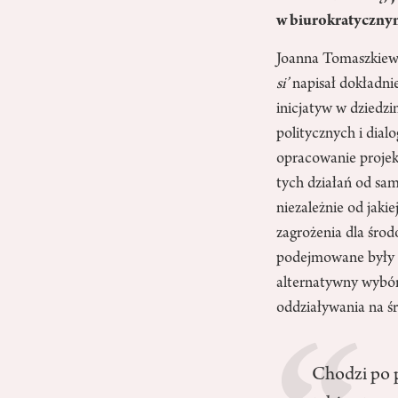
w biurokratyczny
Joanna Tomaszkiewi
si’
napisał dokładni
inicjatyw w dziedzi
politycznych i dia
opracowanie projek
tych działań od sam
niezależnie od jaki
zagrożenia dla środ
podejmowane były n
alternatywny wybór”
oddziaływania na śr
Chodzi po p