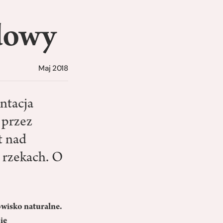
udowy
Maj 2018
ntacja
 przez
t nad
 rzekach. O
owisko naturalne.
ie