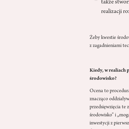
także stwor
realizacji 
Żeby kwestie środo
z zagadnieniami te
Kiedy, w realiach
środowisko?
Ocena to procedura
znacząco oddziaływ
przedsięwzięcia te
środowisko” i „mog
inwestycji z pierw