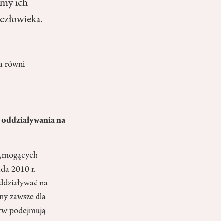
amy ich
 człowieka.
a równi
y oddziaływania na
ć „mogących
da 2010 r.
oddziaływać na
ny zawsze dla
erw podejmują