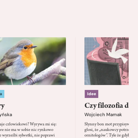
a
Idee
ry
Czy filozofia da l
zyńska
Wojciech Mamak
aje człowiekowi? Wyrywa mi się:
Słynny bon mot przypisywany
óre nie ma w sobie nic rynkowo
głosi, że „naukowcy potrzebują 
 wyrzeźbi sylwetki, nie poprawi
ornitologów”. Tyle że gdyby pta