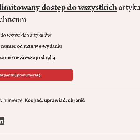
limitowany dostęp do wszystkich
artyku
rchiwum
 do wszystkich artykułów
numer od razu w e-wydaniu
umerów zawsze pod ręką
ozpocznij prenumeratę
ę w numerze:
Kochać, uprawiać, chronić