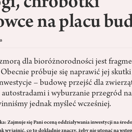
gi, chrobotki
rowce na placu b
a
zmorą dla bioróżnorodności jest fragme
Obecnie próbuje się naprawić jej skutki
nwestycje – budowę przejść dla zwierzą
i autostradami i wyburzanie przegród na
inniśmy jednak myśleć wcześniej.
: Zajmuje się Pani oceną oddziaływania inwestycji na środ
ak wyjaśnić, co to dokładnie znaczy, żeby nie utonąć na wstęp