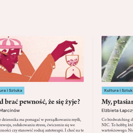
ura i Sztuka
Kultura i Sztuk
d brać pewność, że się żyje?
My, ptasia
 Marcinów
Elżbieta Łapc
e dziennika ma pomagać w porządkowaniu myśli,
Co birdwatching d
zwoju, redukowaniu stresu, ćwiczeniu się we
NIC. To hobby, kt
zności czy stanowić rodzaj autoterapii. I choć na te
wartościowego. Nie