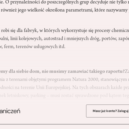
ie. O przynależności do poszczególnych grup decyduje nie tylko 
le również jego wielkość określona parametrami, które nazywamy
robi się dla fabryk, w których wykorzystuje się procesy chemicz
palni, linii kolejowych, autostrad i mniejszych dróg, portów, zapó
, ferm, terenów usługowych itd.
emy dla siebie dom, nie musimy zamawiać takiego raportu?
Za
nia z terenami objętymi programem Natura 2000, stanowiący
ności na terenie Unii Europejskiej. Na tych obszarach każde pr
ek letniskowy, parking – musi zostać sprawdzone pod kątem t
raniczeń
Masz już konto? Zaloguj