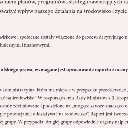
zeniem planów, programów i strategii zawierających r
rozważyć wpływ naszego działania na środowisko i życie
wiskowe i społeczne zostały włączone do procesu decyzyjnego n
chnicznymi i finansowymi.
 polskiego prawa, wymagane jest opracowanie raportu z ocen
 administracyjna, która ma miejsce w przypadku przedsięwzię
ać na środowisko”. W rozporządzeniu Rady Ministrów z 9 listopa
 zostały zdefiniowane i podzielone na „mogące zawsze znacząco 
ące potencjalnie oddziaływać na środowisko”. Raport jest tworzo
szej grupy. W przypadku drugiej grupy odpowiednie organy najpi