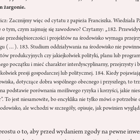
m żargonie.
cz: Zacznijmy więc od cytatu z papieża Franciszka. Wiedziała P
e o tym, czym zajmuję się zawodowo? Czytamy: „182. Przewid
nie przedsiębiorczości i projektów na środowisko wymaga przejr
logu (…). 183. Studium oddziaływania na środowisko nie powinno
tów produkcyjnych czy jakiejkolwiek polityki, planu lub progra
ego początku i mieć charakter interdyscyplinarny, przejrzysty i
ejkolwiek presji gospodarczej lub politycznej. 184. Kiedy pojawiaj
owiska, dotyczące dobra wspólnego obecnego i przyszłego, to trz
a podstawie porównania możliwego ryzyka i korzyści, jakie nies
. To jest niesamowite, bo encyklika nie tylko mówi o potrzebie
odowisko, ale wchodzi w szczegóły, opisuje, jak powinien wygląd
rostu o to, aby przed wydaniem zgody na pewne inwes