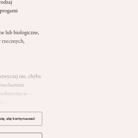
rodzaj
 progami
ne lub biologiczne,
r rzecznych,
zwyczaj nie, chyba
m mechanizm
zedsięwzięcie –
ego,…
 się, aby kontynuuwać