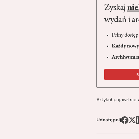
Zyskaj
nie
wydań i a
Pełny dostęp
Każdy nowy 
Archiwum n
R
Artykuł pojawił si
Udostępnij