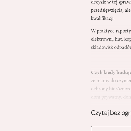
decyzję w tej spraw
przedsięwzięcia, a
kwalifikacji.
W praktyce raporty 
elektrowni, hut, ko
składowisk odpadów
Czyli kiedy buduj
że mamy do czynie
ochrony bioróżnorod
dom prywatny, dom
Czytaj bez og