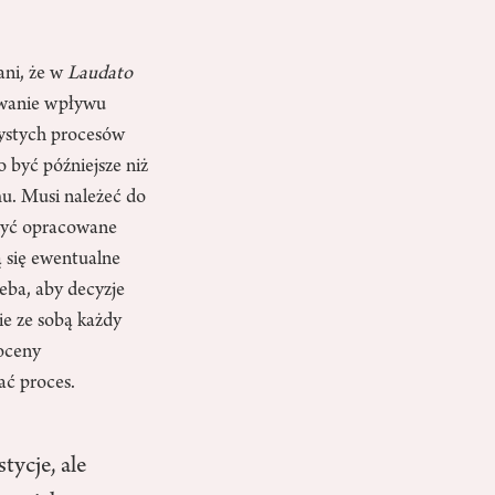
ani, że w
Laudato
ywanie wpływu
zystych procesów
 być późniejsze niż
mu. Musi należeć do
 być opracowane
ą się ewentualne
eba, aby decyzje
ie ze sobą każdy
 oceny
ać proces.
tycje, ale