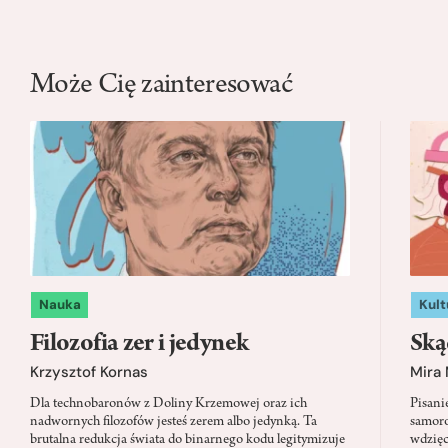
Może Cię zainteresować
Nauka
Kult
Filozofia zer i jedynek
Ską
Krzysztof Kornas
Mira
Dla technobaronów z Doliny Krzemowej oraz ich
Pisani
nadwornych filozofów jesteś zerem albo jedynką. Ta
samoro
brutalna redukcja świata do binarnego kodu legitymizuje
wdzięc