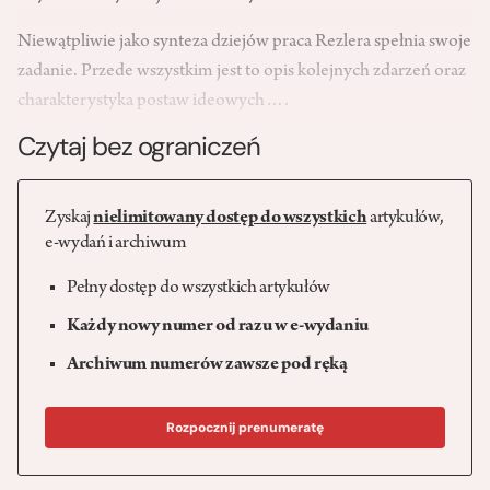
Niewątpliwie jako synteza dziejów praca Rezlera spełnia swoje
zadanie. Przede wszystkim jest to opis kolejnych zdarzeń oraz
charakterystyka postaw ideowych….
Czytaj bez ograniczeń
Zyskaj
nielimitowany dostęp do wszystkich
artykułów,
e-wydań i archiwum
Pełny dostęp do wszystkich artykułów
Każdy nowy numer od razu w e-wydaniu
Archiwum numerów zawsze pod ręką
Rozpocznij prenumeratę