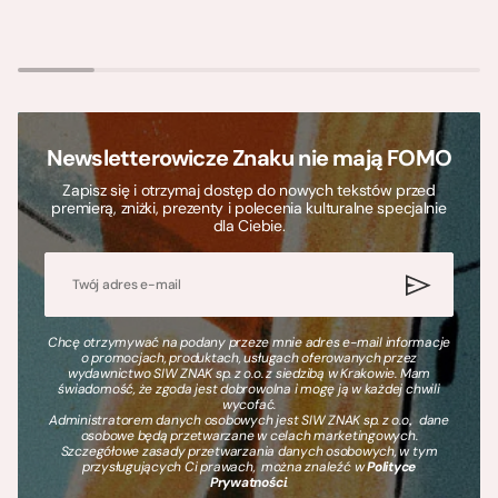
Newsletterowicze Znaku nie mają FOMO
Zapisz się i otrzymaj dostęp do nowych tekstów przed
premierą, zniżki, prezenty i polecenia kulturalne specjalnie
dla Ciebie.
Chcę otrzymywać na podany przeze mnie adres e-mail informacje
o promocjach, produktach, usługach oferowanych przez
wydawnictwo SIW ZNAK sp. z o.o. z siedzibą w Krakowie. Mam
świadomość, że zgoda jest dobrowolna i mogę ją w każdej chwili
wycofać.
Administratorem danych osobowych jest SIW ZNAK sp. z o.o., dane
osobowe będą przetwarzane w celach marketingowych.
Szczegółowe zasady przetwarzania danych osobowych, w tym
przysługujących Ci prawach, można znaleźć w
Polityce
Prywatności
.