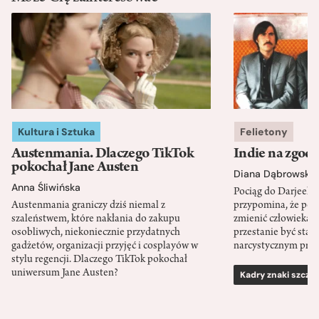
Kultura i Sztuka
Felietony
Austenmania. Dlaczego TikTok
Indie na zgod
pokochał Jane Austen
Diana Dąbrowska
Anna Śliwińska
Pociąg do Darjeeli
Austenmania graniczy dziś niemal z
przypomina, że po
szaleństwem, które nakłania do zakupu
zmienić człowieka d
osobliwych, niekoniecznie przydatnych
przestanie być sta
gadżetów, organizacji przyjęć i cosplayów w
narcystycznym pro
stylu regencji. Dlaczego TikTok pokochał
uniwersum Jane Austen?
Kadry znaki szcze