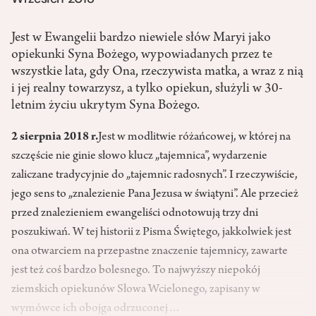
Jest w Ewangelii bardzo niewiele słów Maryi jako
opiekunki Syna Bożego, wypowiadanych przez te
wszystkie lata, gdy Ona, rzeczywista matka, a wraz z nią
i jej realny towarzysz, a tylko opiekun, służyli w 30-
letnim życiu ukrytym Syna Bożego.
2 sierpnia 2018 r.
Jest w modlitwie różańcowej, w której na
szczęście nie ginie słowo klucz „tajemnica”, wydarzenie
zaliczane tradycyjnie do „tajemnic radosnych”. I rzeczywiście,
jego sens to „znalezienie Pana Jezusa w świątyni”. Ale przecież
przed znalezieniem ewangeliści odnotowują trzy dni
poszukiwań. W tej historii z Pisma Świętego, jakkolwiek jest
ona otwarciem na przepastne znaczenie tajemnicy, zawarte
jest też coś bardzo bolesnego. To najwyższy niepokój
ziemskich opiekunów Słowa Wcielonego, zapisany w
wymówce ich obojga odrzuconej…