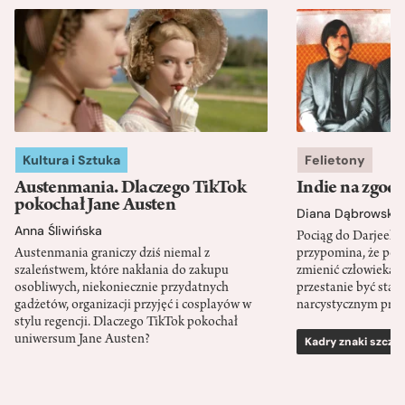
Kultura i Sztuka
Felietony
Austenmania. Dlaczego TikTok
Indie na zgod
pokochał Jane Austen
Diana Dąbrowska
Anna Śliwińska
Pociąg do Darjeeli
Austenmania graniczy dziś niemal z
przypomina, że po
szaleństwem, które nakłania do zakupu
zmienić człowieka d
osobliwych, niekoniecznie przydatnych
przestanie być sta
gadżetów, organizacji przyjęć i cosplayów w
narcystycznym pro
stylu regencji. Dlaczego TikTok pokochał
uniwersum Jane Austen?
Kadry znaki szcze