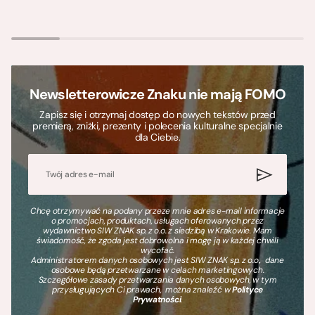
Newsletterowicze Znaku nie mają FOMO
Zapisz się i otrzymaj dostęp do nowych tekstów przed
premierą, zniżki, prezenty i polecenia kulturalne specjalnie
dla Ciebie.
Chcę otrzymywać na podany przeze mnie adres e-mail informacje
o promocjach, produktach, usługach oferowanych przez
wydawnictwo SIW ZNAK sp. z o.o. z siedzibą w Krakowie. Mam
świadomość, że zgoda jest dobrowolna i mogę ją w każdej chwili
wycofać.
Administratorem danych osobowych jest SIW ZNAK sp. z o.o., dane
osobowe będą przetwarzane w celach marketingowych.
Szczegółowe zasady przetwarzania danych osobowych, w tym
przysługujących Ci prawach, można znaleźć w
Polityce
Prywatności
.