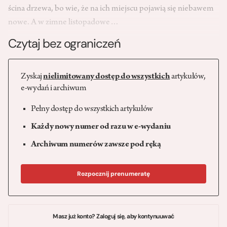
ścina drzewa, bo wie, że na ich miejscu pojawią się niebawem
nowe. A w zimne listopadowe…
Czytaj bez ograniczeń
Zyskaj
nielimitowany dostęp do wszystkich
artykułów,
e-wydań i archiwum
Pełny dostęp do wszystkich artykułów
Każdy nowy numer od razu w e-wydaniu
Archiwum numerów zawsze pod ręką
Rozpocznij prenumeratę
Masz już konto? Zaloguj się, aby kontynuuwać