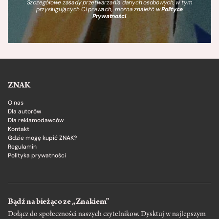
Szczegółowe zasady przetwarzania danych osobowych, w tym
przysługujących Ci prawach, można znaleźć w
Polityce
Prywatności
.
ZNAK
O nas
Dla autorów
Dla reklamodawców
Kontakt
Gdzie mogę kupić ZNAK?
Regulamin
Polityka prywatności
Bądź na bieżąco ze „Znakiem”
Dołącz do społeczności naszych czytelnikow. Dysktuj w najlepszym