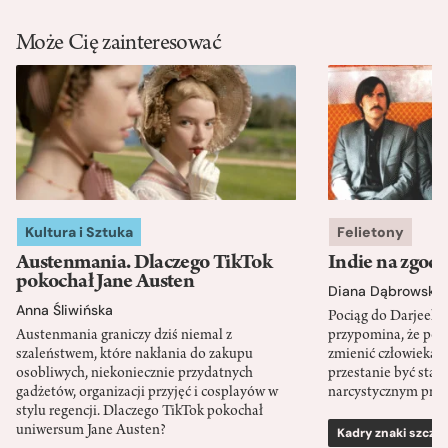
Może Cię zainteresować
Kultura i Sztuka
Felietony
Austenmania. Dlaczego TikTok
Indie na zgod
pokochał Jane Austen
Diana Dąbrowska
Anna Śliwińska
Pociąg do Darjeeli
Austenmania graniczy dziś niemal z
przypomina, że po
szaleństwem, które nakłania do zakupu
zmienić człowieka d
osobliwych, niekoniecznie przydatnych
przestanie być sta
gadżetów, organizacji przyjęć i cosplayów w
narcystycznym pro
stylu regencji. Dlaczego TikTok pokochał
uniwersum Jane Austen?
Kadry znaki szcze