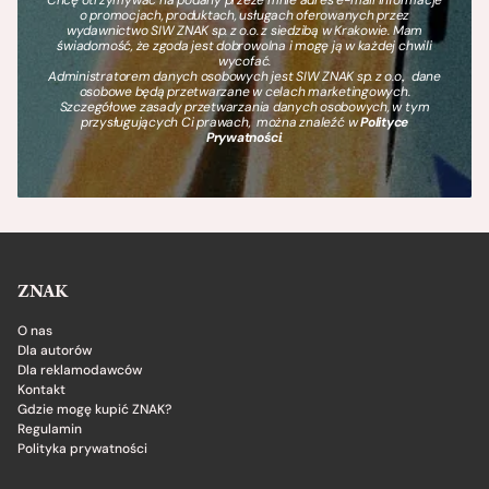
Chcę otrzymywać na podany przeze mnie adres e-mail informacje
o promocjach, produktach, usługach oferowanych przez
wydawnictwo SIW ZNAK sp. z o.o. z siedzibą w Krakowie. Mam
świadomość, że zgoda jest dobrowolna i mogę ją w każdej chwili
wycofać.
Administratorem danych osobowych jest SIW ZNAK sp. z o.o., dane
osobowe będą przetwarzane w celach marketingowych.
Szczegółowe zasady przetwarzania danych osobowych, w tym
przysługujących Ci prawach, można znaleźć w
Polityce
Prywatności
.
ZNAK
O nas
Dla autorów
Dla reklamodawców
Kontakt
Gdzie mogę kupić ZNAK?
Regulamin
Polityka prywatności