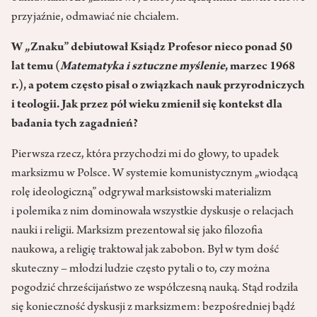
przyjaźnie, odmawiać nie chciałem.
W „Znaku” debiutował Ksiądz Profesor nieco ponad 50
lat temu (
Matematyka i sztuczne myślenie
, marzec 1968
r.), a potem często pisał o związkach nauk przyrodniczych
i teologii. Jak przez pół wieku zmienił się kontekst dla
badania tych zagadnień?
Pierwsza rzecz, która przychodzi mi do głowy, to upadek
marksizmu w Polsce. W systemie komunistycznym „wiodącą
rolę ideologiczną” odgrywał marksistowski materializm
i polemika z nim dominowała wszystkie dyskusje o relacjach
nauki i religii. Marksizm prezentował się jako filozofia
naukowa, a religię traktował jak zabobon. Był w tym dość
skuteczny – młodzi ludzie często pytali o to, czy można
pogodzić chrześcijaństwo ze współczesną nauką. Stąd rodziła
się konieczność dyskusji z marksizmem: bezpośredniej bądź