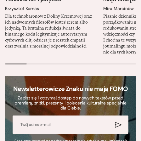
Filozofia zer i jedynek
Skąd brać pewn
Krzysztof Kornas
Mira Marcinów
Dla technobaronów z Doliny Krzemowej oraz
Pisanie dziennika 
ich nadwornych filozofów jesteś zerem albo
porządkowaniu myś
jedynką. Ta brutalna redukcja świata do
redukowaniu stresu,
binarnego kodu legitymizuje autorytaryzm
wdzięczności czy st
cyfrowych elit, odziera je z resztek empatii
I choć na te wszys
oraz zwalnia z moralnej odpowiedzialności
journalingu można 
nie dla tych korzyśc
Newsletterowicze Znaku nie mają FOMO
Zapisz się i otrzymaj dostęp do nowych tekstów przed
premierą, zniżki, prezenty i polecenia kulturalne specjalnie
dla Ciebie.