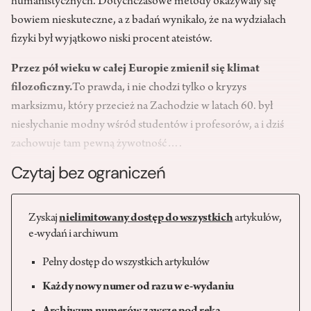
humanistycznych. Dotychczasowe metody okazywały się
bowiem nieskuteczne, a z badań wynikało, że na wydziałach
fizyki był wyjątkowo niski procent ateistów.
Przez pół wieku w całej Europie zmienił się klimat
filozoficzny.
To prawda, i nie chodzi tylko o kryzys
marksizmu, który przecież na Zachodzie w latach 60. był
niesłychanie modny wśród studentów i profesorów, a i dziś
zachowuje tam pewną żywotność….
Czytaj bez ograniczeń
Zyskaj
nielimitowany dostęp do wszystkich
artykułów,
e-wydań i archiwum
Pełny dostęp do wszystkich artykułów
Każdy nowy numer od razu w e-wydaniu