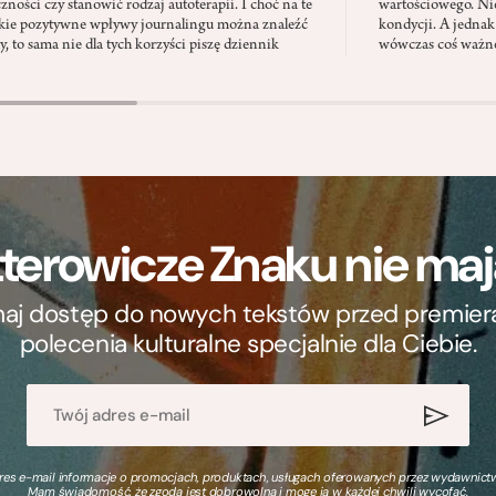
zności czy stanowić rodzaj autoterapii. I choć na te
wartościowego. Nie
kie pozytywne wpływy journalingu można znaleźć
kondycji. A jednak
, to sama nie dla tych korzyści piszę dziennik
wówczas coś ważne
terowicze Znaku nie m
ymaj dostęp do nowych tekstów przed premierą, 
polecenia kulturalne specjalnie dla Ciebie.
s e-mail informacje o promocjach, produktach, usługach oferowanych przez wydawnictwo
Mam świadomość, że zgoda jest dobrowolna i mogę ją w każdej chwili wycofać.