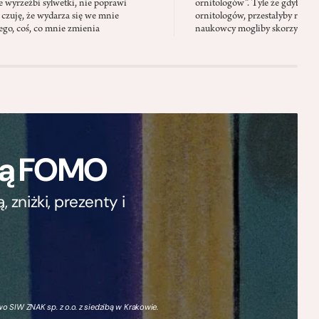
 wyrzeźbi sylwetki, nie poprawi
ornitologów”. Tyle że gdyby pta
 czuję, że wydarza się we mnie
ornitologów, przestałyby rozbi
go, coś, co mnie zmienia
naukowcy mogliby skorzystać z 
ają FOMO
zniżki, prezenty i
 SIW ZNAK sp. z o.o. z siedzibą w Krakowie.