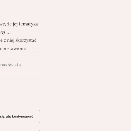
ę, że jej tematyka
wej
…
 z niej skorzystać
na postawione
t
as świata.
 się, aby kontynuuwać