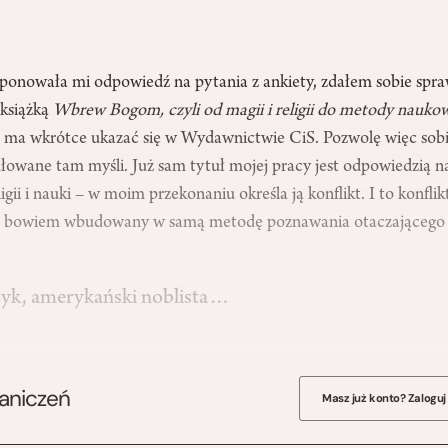
ponowała mi odpowiedź na pytania z ankiety, zdałem sobie spraw
 książką
Wbrew Bogom, czyli od magii i religii do metody nauko
a ma wkrótce ukazać się w Wydawnictwie CiS. Pozwolę więc sobie
ułowane tam myśli. Już sam tytuł mojej pracy jest odpowiedzią 
ligii i nauki – w moim przekonaniu określa ją konflikt. I to konflik
y, bowiem wbudowany w samą metodę poznawania otaczającego n
zyk, amerykański noblista…
raniczeń
Masz już konto? Zaloguj