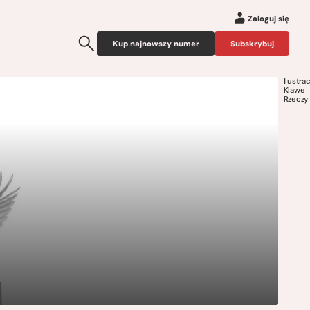
Zaloguj się
Kup najnowszy numer
Subskrybuj
Ilustrac
Klawe
Rzeczy