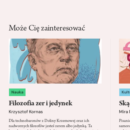
Może Cię zainteresować
Nauka
Kult
Filozofia zer i jedynek
Ską
Krzysztof Kornas
Mira
Dla technobaronów z Doliny Krzemowej oraz ich
Pisani
nadwornych filozofów jesteś zerem albo jedynką. Ta
samoro