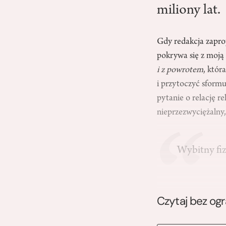
miliony lat.
Gdy redakcja zapro
pokrywa się z moją
i z powrotem
, któr
i przytoczyć sform
pytanie o relację re
nieprzezwyciężaln
Wybitny fi
Czytaj bez og