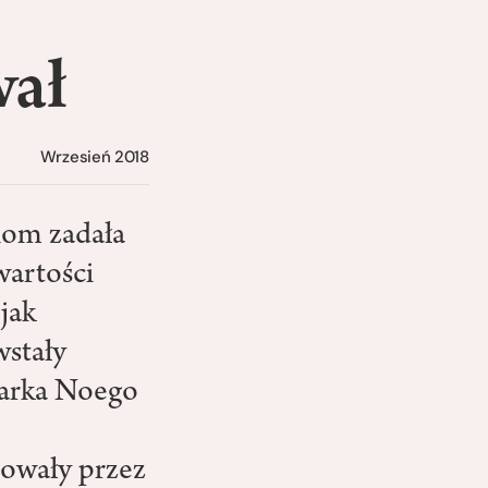
wał
Wrzesień 2018
iom zadała
wartości
 jak
wstały
 arka Noego
uowały przez