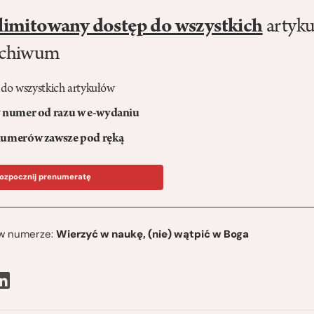
limitowany dostęp do wszystkich
artyku
rchiwum
 do wszystkich artykułów
numer od razu w e-wydaniu
umerów zawsze pod ręką
ozpocznij prenumeratę
ę w numerze:
Wierzyć w naukę, (nie) wątpić w Boga