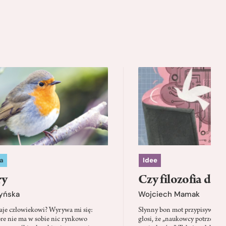
a
Idee
ry
Czy filozofia da l
zyńska
Wojciech Mamak
aje człowiekowi? Wyrywa mi się:
Słynny bon mot przypisywany
óre nie ma w sobie nic rynkowo
głosi, że „naukowcy potrzebują 