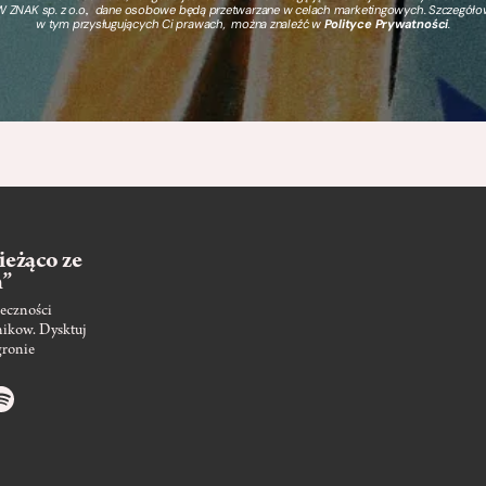
 ZNAK sp. z o.o., dane osobowe będą przetwarzane w celach marketingowych. Szczegół
w tym przysługujących Ci prawach, można znaleźć w
Polityce Prywatności
.
ieżąco ze
m”
eczności
nikow. Dysktuj
gronie