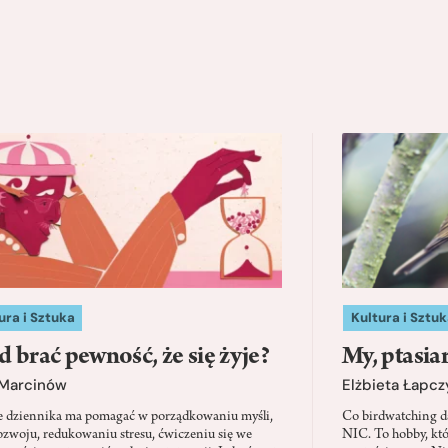
ura i Sztuka
Kultura i Sztuk
d brać pewność, że się żyje?
My, ptasia
 Marcinów
Elżbieta Łapc
e dziennika ma pomagać w porządkowaniu myśli,
Co birdwatching d
zwoju, redukowaniu stresu, ćwiczeniu się we
NIC. To hobby, kt