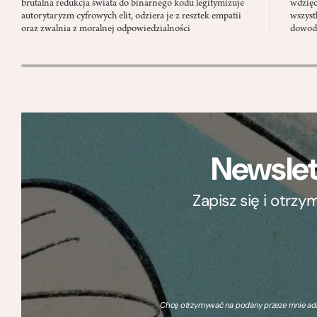
brutalna redukcja świata do binarnego kodu legitymizuje
wdzięc
autorytaryzm cyfrowych elit, odziera je z resztek empatii
wszyst
oraz zwalnia z moralnej odpowiedzialności
dowody
Newslet
Zapisz się i otrz
Chcę otrzymywać na podany przeze mnie adre