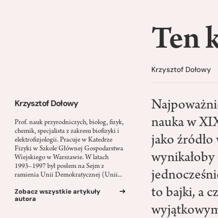
Ten k
Krzysztof Dołowy
Krzysztof Dołowy
Najpoważnie
nauka w XIX 
Prof. nauk przyrodniczych, biolog, fizyk,
chemik, specjalista z zakresu biofizyki i
jako źródło 
elektrofizjologii. Pracuje w Katedrze
Fizyki w Szkole Głównej Gospodarstwa
wynikałoby 
Wiejskiego w Warszawie. W latach
1993–1997 był posłem na Sejm z
jednocześni
ramienia Unii Demokratycznej (Unii...
to bajki, a 
Zobacz wszystkie artykuły
autora
wyjątkowym,