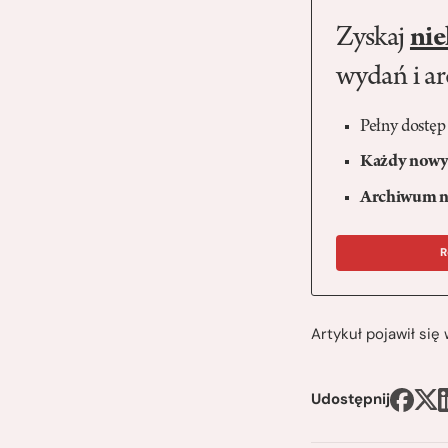
Zyskaj
nie
wydań i a
Pełny dostęp
Każdy nowy 
Archiwum n
R
Artykuł pojawił si
Udostępnij