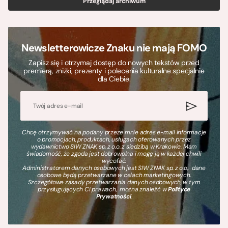
Przeglądaj archiwum
Newsletterowicze Znaku nie mają FOMO
Zapisz się i otrzymaj dostęp do nowych tekstów przed
premierą, zniżki, prezenty i polecenia kulturalne specjalnie
dla Ciebie.
Chcę otrzymywać na podany przeze mnie adres e-mail informacje
o promocjach, produktach, usługach oferowanych przez
wydawnictwo SIW ZNAK sp. z o.o. z siedzibą w Krakowie. Mam
świadomość, że zgoda jest dobrowolna i mogę ją w każdej chwili
wycofać.
Administratorem danych osobowych jest SIW ZNAK sp. z o.o., dane
osobowe będą przetwarzane w celach marketingowych.
Szczegółowe zasady przetwarzania danych osobowych, w tym
przysługujących Ci prawach, można znaleźć w
Polityce
Prywatności
.