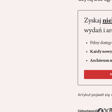
Zyskaj
nie
wydań i a
Pełny dostęp
Każdy nowy 
Archiwum n
R
Artykuł pojawił si
Udostępnij