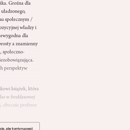
żka. Groźna dla
ę uładzonego,
chu społecznym /
ozycyjnej władzy i
iewygodna dla
 prosty a znamienny
, społeczno-
niezobowiązująca.
ch perspektyw
kowi książek, która
las w bezklasowej
, obecnie profesor
 się, aby kontynuuwać