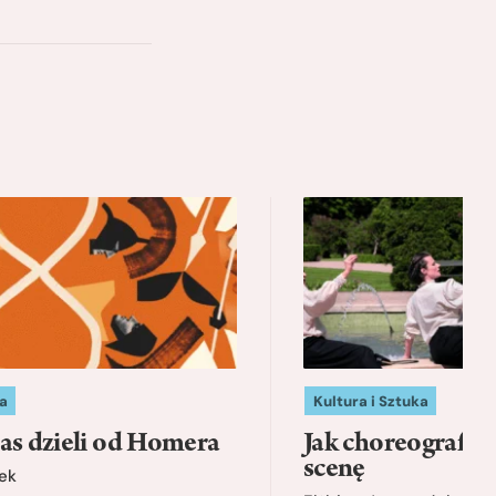
a
Kultura i Sztuka
as dzieli od Homera
Jak choreografia
scenę
ek