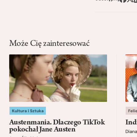
Może Cię zainteresować
Kultura i Sztuka
Feli
Austenmania. Dlaczego TikTok
Ind
pokochał Jane Austen
Dian