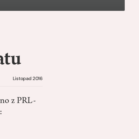
atu
Listopad 2016
wno z PRL-
: