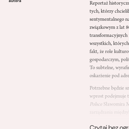
autora
Reportaż historyc
tych, którzy chciel
sentymentalnego na
związkowym z lat 80
transformacyjnych 
wszystkich, których
fakt, że role kult
gospodarczym, polit
To subtelne, wyraf
oskarżenie pod adr
Potrzebne będzie sz
wprost podejmuje t
Polsce
Sławomira Ma
zarządzania międz
Czytaj bez og