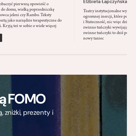
Elżbieta Łapczyńska
baczyć pierwszą opowieść o
 do domu, wielką poprzedniczkę
Teatry instytucjonalne wyobra
Łowca jeleni czy Rambo. Teksty
ogromnej inercji, które ponad 
sztą jako narzędzie terapeutyczne do
i Stateczność, nic więc dziwne
. Kryją też w sobie o wiele więcej
zwinne tuńczyki wywijają zach
zwinne tuńczyki to dziś perfor
nowy taniec
ają FOMO
zniżki, prezenty i