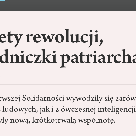
ty rewolucji,
dniczki patriarch
o
rwszej Solidarności wywodziły się zaró
 ludowych, jak i z ówczesnej inteligencji
ły nową, krótkotrwałą wspólnotę.