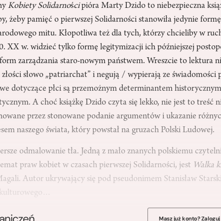
zny
Kobiety Solidarno
ś
ci
pióra Marty Dzido to niebezpieczna ksią
iby, żeby pamięć o pierwszej Solidarności stanowiła jedynie form
rodowego mitu. Kłopotliwa też dla tych, którzy chcieliby w ru
. XX w. widzieć tylko formę legitymizacji ich późniejszej postop
form zarządzania staro-nowym państwem. Wreszcie to lektura n
 złości słowo „patriarchat” i negują / wypierają ze świadomości
urowe dotyczące płci są przemożnym determinantem historycznym
ycznym. A choć książkę Dzido czyta się lekko, nie jest to treść 
inowane przez stonowane podanie argumentów i ukazanie różny
esem naszego świata, który powstał na gruzach Polski Ludowej.
ersze odmalowanie tła. Jedną z mało znanych polskiemu czytelni
emat praw kobiet w czasach pierwszej Solidarności, jest
Walka k
gali. Autor ukrywający się pod pseudonimem Stanisław Starski
ykulturowego…
raniczeń
Masz już konto? Zaloguj