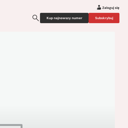
Zaloguj się
Kup najnowszy numer
Subskrybuj