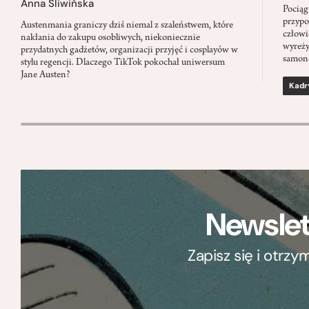
Anna Śliwińska
Pociąg
przypo
Austenmania graniczy dziś niemal z szaleństwem, które
człowi
nakłania do zakupu osobliwych, niekoniecznie
wyreży
przydatnych gadżetów, organizacji przyjęć i cosplayów w
samon
stylu regencji. Dlaczego TikTok pokochał uniwersum
Jane Austen?
Kadr
Newslet
Zapisz się i otrz