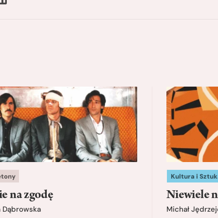
etony
Kultura i Sztuk
ie na zgodę
Niewiele n
a Dąbrowska
Michał Jędrzej