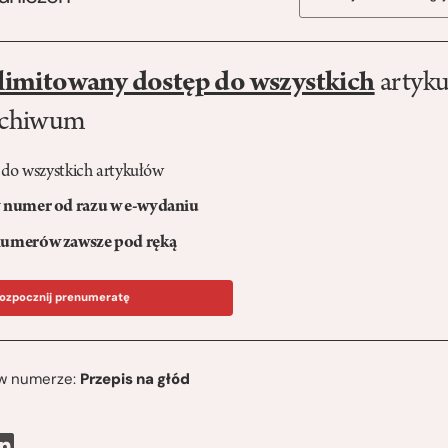
limitowany dostęp do wszystkich
artyku
rchiwum
 do wszystkich artykułów
numer od razu w e-wydaniu
umerów zawsze pod ręką
ozpocznij prenumeratę
ę w numerze:
Przepis na głód