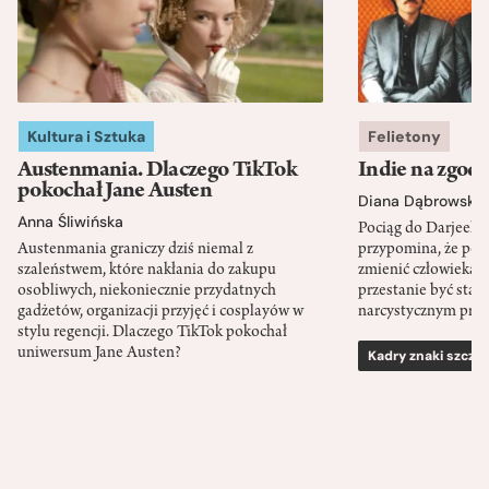
Kultura i Sztuka
Felietony
Austenmania. Dlaczego TikTok
Indie na zgod
pokochał Jane Austen
Diana Dąbrowska
Anna Śliwińska
Pociąg do Darjeeli
Austenmania graniczy dziś niemal z
przypomina, że po
szaleństwem, które nakłania do zakupu
zmienić człowieka d
osobliwych, niekoniecznie przydatnych
przestanie być sta
gadżetów, organizacji przyjęć i cosplayów w
narcystycznym pro
stylu regencji. Dlaczego TikTok pokochał
uniwersum Jane Austen?
Kadry znaki szcze