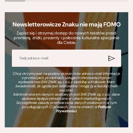
Newsletterowicze Znaku nie mają FOMO
Zapisz się i otrzymaj dostęp do nowych tekstów przed
premierą, zniżki, prezenty i polecenia kulturalne specjalnie
dla Ciebie.
Chcę otrzymywać na podany przeze mnie adres e-mail informacje
o promocjach, produktach, usługach oferowanych przez
wydawnictwo SIW ZNAK sp. z o.o. z siedzibą w Krakowie. Mam
świadomość, że zgoda jest dobrowolna i mogę ją w każdej chwili
wycofać.
Administratorem danych osobowych jest SIW ZNAK sp. z o.o., dane
osobowe będą przetwarzane w celach marketingowych.
Szczegółowe zasady przetwarzania danych osobowych, w tym
przysługujących Ci prawach, można znaleźć w
Polityce
Prywatności
.