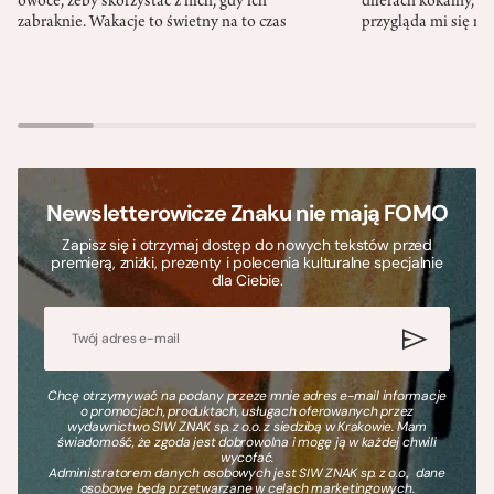
owoce, żeby skorzystać z nich, gdy ich
dilerach kokainy, g
zabraknie. Wakacje to świetny na to czas
przygląda mi się m
Newsletterowicze Znaku nie mają FOMO
Zapisz się i otrzymaj dostęp do nowych tekstów przed
premierą, zniżki, prezenty i polecenia kulturalne specjalnie
dla Ciebie.
Chcę otrzymywać na podany przeze mnie adres e-mail informacje
o promocjach, produktach, usługach oferowanych przez
wydawnictwo SIW ZNAK sp. z o.o. z siedzibą w Krakowie. Mam
świadomość, że zgoda jest dobrowolna i mogę ją w każdej chwili
wycofać.
Administratorem danych osobowych jest SIW ZNAK sp. z o.o., dane
osobowe będą przetwarzane w celach marketingowych.