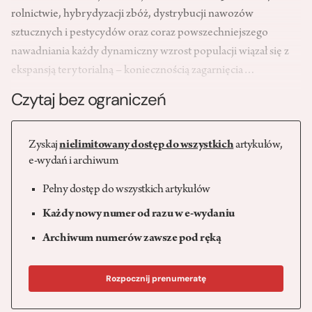
rolnictwie, hybrydyzacji zbóż, dystrybucji nawozów
sztucznych i pestycydów oraz coraz powszechniejszego
nawadniania każdy dynamiczny wzrost populacji wiązał się z
ekspansją terytorialną – koniecznością zagarnięcia…
Czytaj bez ograniczeń
Zyskaj
nielimitowany dostęp do wszystkich
artykułów,
e-wydań i archiwum
Pełny dostęp do wszystkich artykułów
Każdy nowy numer od razu w e-wydaniu
Archiwum numerów zawsze pod ręką
Rozpocznij prenumeratę