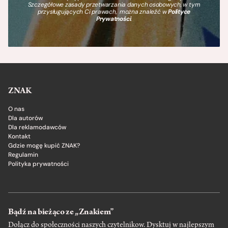
Szczegółowe zasady przetwarzania danych osobowych, w tym
przysługujących Ci prawach, można znaleźć w
Polityce
Prywatności
.
ZNAK
O nas
Dla autorów
Dla reklamodawców
Kontakt
Gdzie mogę kupić ZNAK?
Regulamin
Polityka prywatności
Bądź na bieżąco ze „Znakiem”
Dołącz do społeczności naszych czytelnikow. Dysktuj w najlepszym