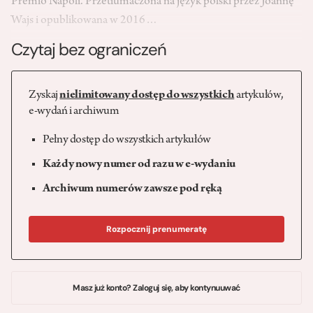
Premio Napoli. Przetłumaczona na język polski przez Joannę
Wajs i opublikowana w 2016…
Czytaj bez ograniczeń
Zyskaj
nielimitowany dostęp do wszystkich
artykułów,
e-wydań i archiwum
Pełny dostęp do wszystkich artykułów
Każdy nowy numer od razu w e-wydaniu
Archiwum numerów zawsze pod ręką
Rozpocznij prenumeratę
Masz już konto? Zaloguj się, aby kontynuuwać