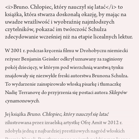
<i>Bruno. Chłopiec, który nauczył się latać</i> to
książka, która stwarza doskonałą okazję, by mając na
uwadze wrażliwość i wyobraźnię najmłodszych
czytelników, pokazać im twórczość Schulza
zdecydowanie wcześniej niż na etapie licealnych lektur.
W 2001 r. podczas kręcenia filmu w Drohobyczu niemiecki
reżyser Benjamin Geissler odkrył uznawany za zaginiony
pokój dziecięcy, w którym pod wierzchnią warstwą tynku
znajdowały się niezwykłe freski autorstwa Brunona Schulza.
To wydarzenie zainspirowało włoską pisarkę i tłumaczkę
Nadię Terranovę do przyjrzenia się postaci autora
Sklepów
cynamonowych
.
Jej książka
Bruno. Chłopiec, który nauczył się latać
zilustrowana przez izraelską artystkę Ofrę Amit w 2012 r.
zdobyła jedną z najbardziej prestiżowych nagród włoskich