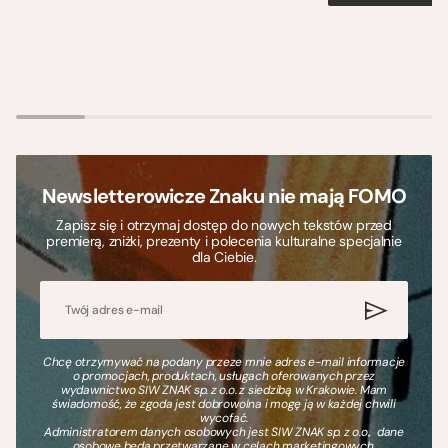
Newsletterowicze Znaku nie mają FOMO
Zapisz się i otrzymaj dostęp do nowych tekstów przed
premierą, zniżki, prezenty i polecenia kulturalne specjalnie
dla Ciebie.
Chcę otrzymywać na podany przeze mnie adres e-mail informacje
o promocjach, produktach, usługach oferowanych przez
wydawnictwo SIW ZNAK sp. z o.o. z siedzibą w Krakowie. Mam
świadomość, że zgoda jest dobrowolna i mogę ją w każdej chwili
wycofać.
Administratorem danych osobowych jest SIW ZNAK sp. z o.o., dane
osobowe będą przetwarzane w celach marketingowych.