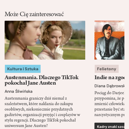
Może Cię zainteresować
Kultura i Sztuka
Felietony
Austenmania. Dlaczego TikTok
Indie na zgod
pokochał Jane Austen
Diana Dąbrowska
Anna Śliwińska
Pociąg do Darjeeli
Austenmania graniczy dziś niemal z
przypomina, że po
szaleństwem, które nakłania do zakupu
zmienić człowieka d
osobliwych, niekoniecznie przydatnych
przestanie być sta
gadżetów, organizacji przyjęć i cosplayów w
narcystycznym pro
stylu regencji. Dlaczego TikTok pokochał
uniwersum Jane Austen?
Kadry znaki szcze