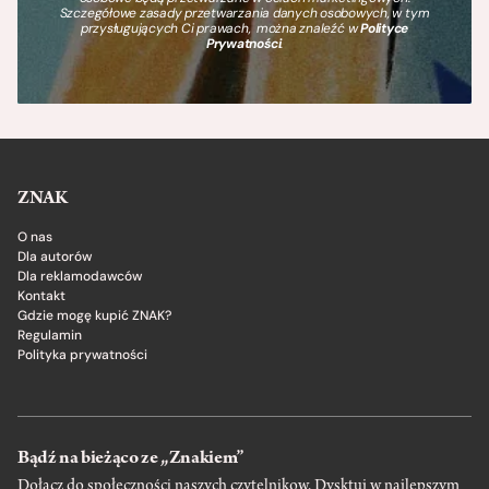
Szczegółowe zasady przetwarzania danych osobowych, w tym
przysługujących Ci prawach, można znaleźć w
Polityce
Prywatności
.
ZNAK
O nas
Dla autorów
Dla reklamodawców
Kontakt
Gdzie mogę kupić ZNAK?
Regulamin
Polityka prywatności
Bądź na bieżąco ze „Znakiem”
Dołącz do społeczności naszych czytelnikow. Dysktuj w najlepszym