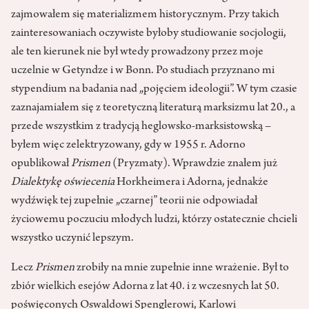
zajmowałem się materializmem historycznym. Przy takich
zainteresowaniach oczywiste byłoby studiowanie socjologii,
ale ten kierunek nie był wtedy prowadzony przez moje
uczelnie w Getyndze i w Bonn. Po studiach przyznano mi
stypendium na badania nad „pojęciem ideologii”. W tym czasie
zaznajamiałem się z teoretyczną literaturą marksizmu lat 20., a
przede wszystkim z tradycją heglowsko-marksistowską –
byłem więc zelektryzowany, gdy w 1955 r. Adorno
opublikował
Prismen
(Pryzmaty). Wprawdzie znałem już
Dialektykę oświecenia
Horkheimera i Adorna, jednakże
wydźwięk tej zupełnie „czarnej” teorii nie odpowiadał
życiowemu poczuciu młodych ludzi, którzy ostatecznie chcieli
wszystko uczynić lepszym.
Lecz
Prismen
zrobiły na mnie zupełnie inne wrażenie. Był to
zbiór wielkich esejów Adorna z lat 40. i z wczesnych lat 50.
poświęconych Oswaldowi Spenglerowi, Karlowi