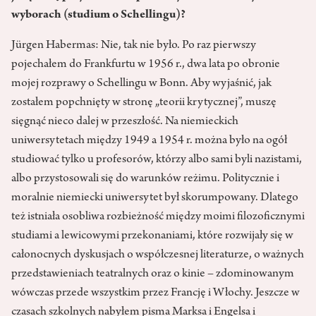
wyborach (studium o Schellingu)?
Jürgen Habermas: Nie, tak nie było. Po raz pierwszy
pojechałem do Frankfurtu w 1956 r., dwa lata po obronie
mojej rozprawy o Schellingu w Bonn. Aby wyjaśnić, jak
zostałem popchnięty w stronę „teorii krytycznej”, muszę
sięgnąć nieco dalej w przeszłość. Na niemieckich
uniwersytetach między 1949 a 1954 r. można było na ogół
studiować tylko u profesorów, którzy albo sami byli nazistami,
albo przystosowali się do warunków reżimu. Politycznie i
moralnie niemiecki uniwersytet był skorumpowany. Dlatego
też istniała osobliwa rozbieżność między moimi filozoficznymi
studiami a lewicowymi przekonaniami, które rozwijały się w
całonocnych dyskusjach o współczesnej literaturze, o ważnych
przedstawieniach teatralnych oraz o kinie – zdominowanym
wówczas przede wszystkim przez Francję i Włochy. Jeszcze w
czasach szkolnych nabyłem pisma Marksa i Engelsa i