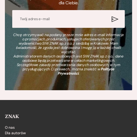
dla Ciebie.
Chcę otrzymywać na podany przeze mnie adres e-mail informacje
o promocjach, produktach, usługach oferowanych przez
wydawnictwo SIW ZNAK sp. z o.o. z siedzibą w Krakowie. Mam
świadomość, że zgoda jest dobrowolna i mogę ją w każdej chwili
wycofać.
Administratorem danych osobowych jest SIW ZNAK sp. z o.o., dane
osobowe będą przetwarzane w celach marketingowych.
Szczegółowe zasady przetwarzania danych osobowych, w tym
przysługujących Ci prawach, można znaleźć w
Polityce
Prywatności
.
ZNAK
O nas
Dla autorów