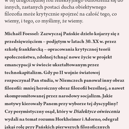
w tej drugorzędnej roli refleksyjnego odnoszenia się do
innych, zastanych postaci ducha obiektywnego
filozofia może krytycznie spojrzeć na całość tego, co
wiemy, i tego, co myślimy, że wiemy.
Michaël Foessel: Zazwyczaj Pańskie dzieło kojarzy się z
przedsięwzięciem – podjętym w latach 30. XX w. przez
szkołę frankfurcką – opracowania krytycznej teorii
społeczeństwa, zdolnej tchnąć nowe życie w projekt
emancypacji w świecie ukształtowanym przez
technokapitalizm. Gdy po II wojnie światowej
rozpoczynał Pan studia, w Niemczech panował inny obraz
filozofii: mniej heroiczny obraz filozofii bezsilnej, a nawet
skompromitowanej przez narodowy socjalizm. Jakie
motywy kierowały Panem przy wyborze tej dyscypliny?
Czy pesymistyczny osąd, który w
Dialektyce oświecenia
wydali na temat rozumu Horkheimer i Adorno, odegrał
jakąś rolę przy Pańskich pierwszych filozoficznych