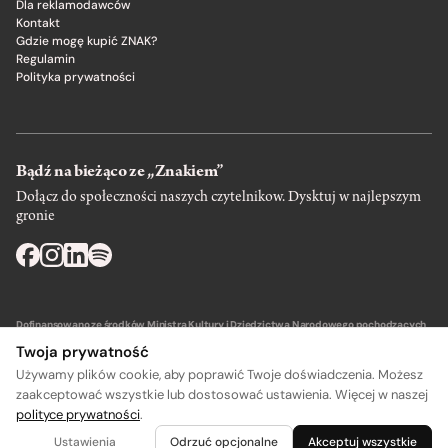
Dla reklamodawców
Kontakt
Gdzie mogę kupić ZNAK?
Regulamin
Polityka prywatności
Bądź na bieżąco ze „Znakiem”
Dołącz do społeczności naszych czytelnikow. Dysktuj w najlepszym
gronie
Dofinansowano ze środków Ministra Kultury i Dziedzictwa Narodowego pochodzących
z Funduszu Promocji Kultury – państwowego funduszu celowego.
Twoja prywatność
Używamy plików cookie, aby poprawić Twoje doświadczenia. Możesz
zaakceptować wszystkie lub dostosować ustawienia. Więcej w naszej
polityce prywatności
.
A
A
Wydawca: SIW Znak w Krakowie
Ustawienia
Odrzuć opcjonalne
Akceptuj wszystkie