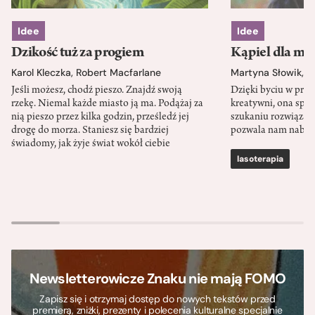
Idee
Idee
Dzikość tuż za progiem
Kąpiel dla mó
Karol Kleczka
,
Robert Macfarlane
Martyna Słowik
,
J
Jeśli możesz, chodź pieszo. Znajdź swoją
Dzięki byciu w przy
rzekę. Niemal każde miasto ją ma. Podążaj za
kreatywni, ona spr
nią pieszo przez kilka godzin, prześledź jej
szukaniu rozwiązań
drogę do morza. Staniesz się bardziej
pozwala nam nabra
świadomy, jak żyje świat wokół ciebie
lasoterapia
Newsletterowicze Znaku nie mają FOMO
Zapisz się i otrzymaj dostęp do nowych tekstów przed
premierą, zniżki, prezenty i polecenia kulturalne specjalnie