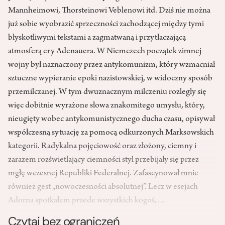
Mannheimowi, Thorsteinowi Veblenowi itd. Dziś nie można
już sobie wyobrazić sprzeczności zachodzącej między tymi
błyskotliwymi tekstami a zagmatwaną i przytłaczającą
atmosferą ery Adenauera. W Niemczech początek zimnej
wojny był naznaczony przez antykomunizm, który wzmacniał
sztuczne wypieranie epoki nazistowskiej, w widoczny sposób
przemilczanej. W tym dwuznacznym milczeniu rozległy się
więc dobitnie wyrażone słowa znakomitego umysłu, który,
nieugięty wobec antykomunistycznego ducha czasu, opisywał
współczesną sytuację za pomocą odkurzonych Marksowskich
kategorii. Radykalna pojęciowość oraz złożony, ciemny i
zarazem rozświetlający ciemności styl przebijały się przez
mgłę wczesnej Republiki Federalnej. Zafascynował mnie
również gest „nowoczesności absolutnej”. Lecz w esejach
Adorna spotkałem przede wszystkich kogoś,…
Czytaj bez ograniczeń