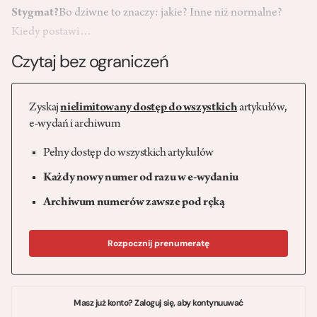
Stygmat?
Bo dziwne to znaczy: jakie? Inne niż normalne?
Kiedy postawi…
Czytaj bez ograniczeń
Zyskaj
nielimitowany dostęp do wszystkich
artykułów,
e-wydań i archiwum
Pełny dostęp do wszystkich artykułów
Każdy nowy numer od razu w e-wydaniu
Archiwum numerów zawsze pod ręką
Rozpocznij prenumeratę
Masz już konto? Zaloguj się, aby kontynuuwać