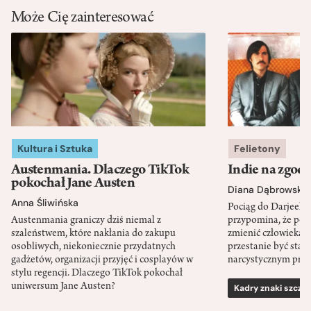
Może Cię zainteresować
Kultura i Sztuka
Felietony
Austenmania. Dlaczego TikTok
Indie na zgod
pokochał Jane Austen
Diana Dąbrowska
Anna Śliwińska
Pociąg do Darjeeli
Austenmania graniczy dziś niemal z
przypomina, że po
szaleństwem, które nakłania do zakupu
zmienić człowieka d
osobliwych, niekoniecznie przydatnych
przestanie być sta
gadżetów, organizacji przyjęć i cosplayów w
narcystycznym pro
stylu regencji. Dlaczego TikTok pokochał
uniwersum Jane Austen?
Kadry znaki szcze