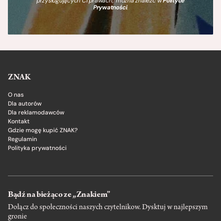
przysługujących Ci prawach, można znaleźć w
Polityce
Prywatności
.
ZNAK
O nas
Dla autorów
Dla reklamodawców
Kontakt
Gdzie mogę kupić ZNAK?
Regulamin
Polityka prywatności
Bądź na bieżąco ze „Znakiem”
Dołącz do społeczności naszych czytelnikow. Dysktuj w najlepszym
gronie