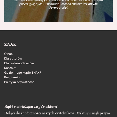
Szczegółowe zasady przetwarzania danych osobowych, w tym
przysługujących Ci prawach, można znaleźć w
Polityce
Prywatności
.
ZNAK
O nas
Dla autorów
Dla reklamodawców
Kontakt
Gdzie mogę kupić ZNAK?
Regulamin
Polityka prywatności
Bądź na bieżąco ze „Znakiem”
Dołącz do społeczności naszych czytelnikow. Dysktuj w najlepszym