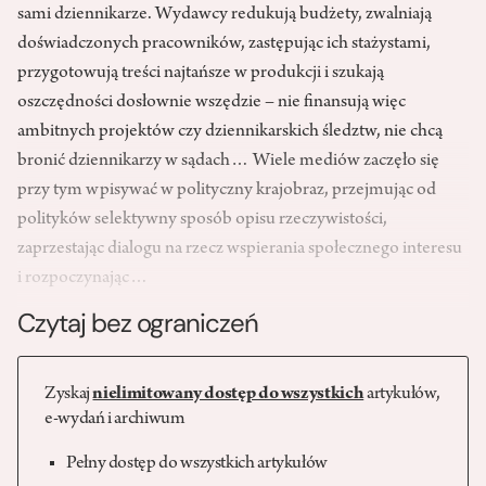
sami dziennikarze. Wydawcy redukują budżety, zwalniają
doświadczonych pracowników, zastępując ich stażystami,
przygotowują treści najtańsze w produkcji i szukają
oszczędności dosłownie wszędzie – nie finansują więc
ambitnych projektów czy dziennikarskich śledztw, nie chcą
bronić dziennikarzy w sądach… Wiele mediów zaczęło się
przy tym wpisywać w polityczny krajobraz, przejmując od
polityków selektywny sposób opisu rzeczywistości,
zaprzestając dialogu na rzecz wspierania społecznego interesu
i rozpoczynając…
Czytaj bez ograniczeń
Zyskaj
nielimitowany dostęp do wszystkich
artykułów,
e-wydań i archiwum
Pełny dostęp do wszystkich artykułów