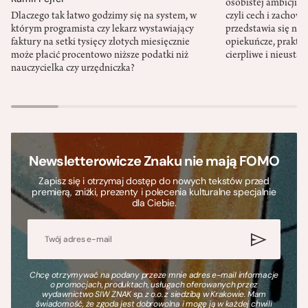
osobistej ambicji, 
Dlaczego tak łatwo godzimy się na system, w
czyli cech i zachow
którym programista czy lekarz wystawiający
przedstawia się nat
faktury na setki tysięcy złotych miesięcznie
opiekuńcze, praktyc
może płacić procentowo niższe podatki niż
cierpliwe i nieusta
nauczycielka czy urzędniczka?
Newsletterowicze Znaku nie mają FOMO
Zapisz się i otrzymaj dostęp do nowych tekstów przed
premierą, zniżki, prezenty i polecenia kulturalne specjalnie
dla Ciebie.
Chcę otrzymywać na podany przeze mnie adres e-mail informacje
o promocjach, produktach, usługach oferowanych przez
wydawnictwo SIW ZNAK sp. z o.o. z siedzibą w Krakowie. Mam
świadomość, że zgoda jest dobrowolna i mogę ją w każdej chwili