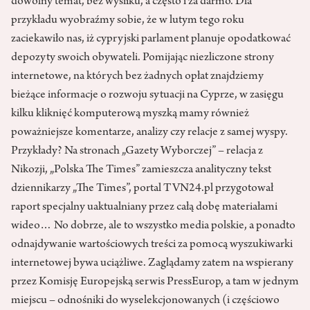
dowolny temat, bez wysiłku, a często i za darmo. Dla
przykładu wyobraźmy sobie, że w lutym tego roku
zaciekawiło nas, iż cypryjski parlament planuje opodatkować
depozyty swoich obywateli. Pomijając niezliczone strony
internetowe, na których bez żadnych opłat znajdziemy
bieżące informacje o rozwoju sytuacji na Cyprze, w zasięgu
kilku kliknięć komputerową myszką mamy również
poważniejsze komentarze, analizy czy relacje z samej wyspy.
Przykłady? Na stronach „Gazety Wyborczej” – relacja z
Nikozji, „Polska The Times” zamieszcza analityczny tekst
dziennikarzy „The Times”, portal TVN24.pl przygotował
raport specjalny uaktualniany przez całą dobę materiałami
wideo… No dobrze, ale to wszystko media polskie, a ponadto
odnajdywanie wartościowych treści za pomocą wyszukiwarki
internetowej bywa uciążliwe. Zaglądamy zatem na wspierany
przez Komisję Europejską serwis PressEurop, a tam w jednym
miejscu – odnośniki do wyselekcjonowanych (i częściowo