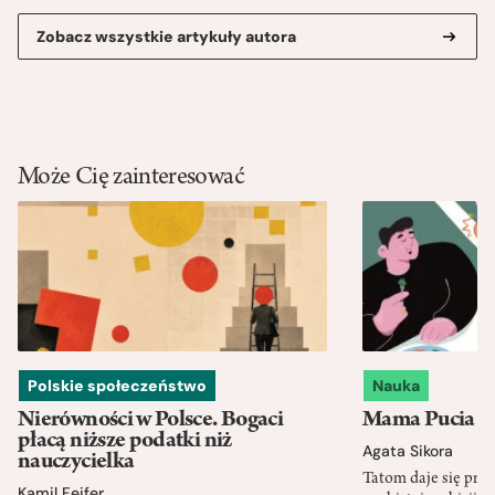
Zobacz wszystkie artykuły autora
Może Cię zainteresować
Polskie społeczeństwo
Nauka
Nierówności w Polsce. Bogaci
Mama Pucia się
płacą niższe podatki niż
Agata Sikora
nauczycielka
Tatom daje się pra
Kamil Fejfer