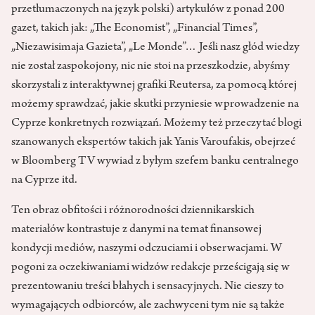
przetłumaczonych na język polski) artykułów z ponad 200
gazet, takich jak: „The Economist”, „Financial Times”,
„Niezawisimaja Gazieta”, „Le Monde”… Jeśli nasz głód wiedzy
nie został zaspokojony, nic nie stoi na przeszkodzie, abyśmy
skorzystali z interaktywnej grafiki Reutersa, za pomocą której
możemy sprawdzać, jakie skutki przyniesie wprowadzenie na
Cyprze konkretnych rozwiązań. Możemy też przeczytać blogi
szanowanych ekspertów takich jak Yanis Varoufakis, obejrzeć
w Bloomberg TV wywiad z byłym szefem banku centralnego
na Cyprze itd.
Ten obraz obfitości i różnorodności dziennikarskich
materiałów kontrastuje z danymi na temat finansowej
kondycji mediów, naszymi odczuciami i obserwacjami. W
pogoni za oczekiwaniami widzów redakcje prześcigają się w
prezentowaniu treści błahych i sensacyjnych. Nie cieszy to
wymagających odbiorców, ale zachwyceni tym nie są także