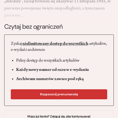
„młodszy”, zaczął bowiem się ukazywać 11 listopada 1945, w
pierwsze powojenne święto niepodległości, a tymczasem
pierwszy…
Czytaj bez ograniczeń
Zyskaj
nielimitowany dostęp do wszystkich
artykułów,
e-wydań i archiwum
Pełny dostęp do wszystkich artykułów
Każdy nowy numer od razu w e-wydaniu
Archiwum numerów zawsze pod ręką
Rozpocznij prenumeratę
Masz już konto? Zaloguj się, aby kontynuuwać