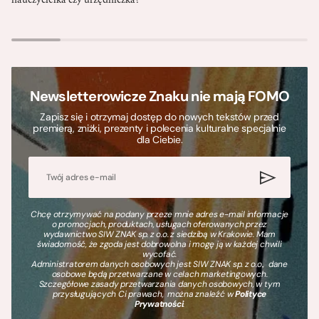
nauczycielka czy urzędniczka?
Newsletterowicze Znaku nie mają FOMO
Zapisz się i otrzymaj dostęp do nowych tekstów przed
premierą, zniżki, prezenty i polecenia kulturalne specjalnie
dla Ciebie.
Chcę otrzymywać na podany przeze mnie adres e-mail informacje
o promocjach, produktach, usługach oferowanych przez
wydawnictwo SIW ZNAK sp. z o.o. z siedzibą w Krakowie. Mam
świadomość, że zgoda jest dobrowolna i mogę ją w każdej chwili
wycofać.
Administratorem danych osobowych jest SIW ZNAK sp. z o.o., dane
osobowe będą przetwarzane w celach marketingowych.
Szczegółowe zasady przetwarzania danych osobowych, w tym
przysługujących Ci prawach, można znaleźć w
Polityce
Prywatności
.