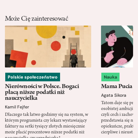
Może Cię zainteresować
Polskie społeczeństwo
Nauka
Nierówności w Polsce. Bogaci
Mama Pucia się
płacą niższe podatki niż
Agata Sikora
nauczycielka
Tatom daje się pra
Kamil Fejfer
osobistej ambicji, 
Dlaczego tak łatwo godzimy się na system, w
czyli cech i zachow
którym programista czy lekarz wystawiający
przedstawia się nat
faktury na setki tysięcy złotych miesięcznie
opiekuńcze, praktyc
może płacić procentowo niższe podatki niż
cierpliwe i nieusta