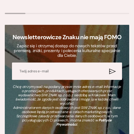
Newsletterowicze Znaku nie mają FOMO
Zapisz się i otrzymaj dostęp do nowych tekstów przed
premierą, zniżki, prezenty i polecenia kulturalne specjalnie
dla Ciebie.
Chcę otrzymywać na podany przeze mnie adres e-mail informacje
o promocjach, produktach, usługach oferowanych przez
wydawnictwo SIW ZNAK sp. z o.o. z siedzibą w Krakowie. Mam
świadomość, że zgoda jest dobrowolna i mogę ją w każdej chwili
wycofać.
Administratorem danych osobowych jest SIW ZNAK sp. z o.o., dane
osobowe będą przetwarzane w celach marketingowych.
Szczegółowe zasady przetwarzania danych osobowych, w tym
przysługujących Ci prawach, można znaleźć w
Polityce
Prywatności
.