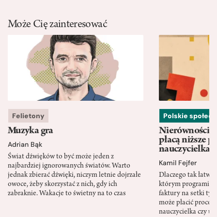
Może Cię zainteresować
Felietony
Polskie społec
Muzyka gra
Nierówności w
płacą niższe p
Adrian Bąk
nauczycielka
Świat dźwięków to być może jeden z
Kamil Fejfer
najbardziej ignorowanych światów. Warto
jednak zbierać dźwięki, niczym letnie dojrzałe
Dlaczego tak łatwo 
owoce, żeby skorzystać z nich, gdy ich
którym programista
zabraknie. Wakacje to świetny na to czas
faktury na setki tys
może płacić procent
nauczycielka czy ur