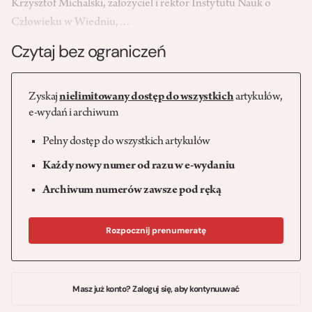
Krzysztof Michalski, założyciel i rektor Instytutu Nauk o
Człowieku w Wiedniu,…
Czytaj bez ograniczeń
Zyskaj
nielimitowany dostęp do wszystkich
artykułów,
e-wydań i archiwum
Pełny dostęp do wszystkich artykułów
Każdy nowy numer od razu w e-wydaniu
Archiwum numerów zawsze pod ręką
Rozpocznij prenumeratę
Masz już konto? Zaloguj się, aby kontynuuwać