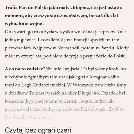
Trafia Pan do Polski jako mały chłopiec, i to jest ostatni
moment, aby cieszyć się dzieciństwem, bo za kilka lat
wybuchnie wojna.
Do czwartego roku życia wszystko wokół nas jest przeważnie
jedną mgławicą. Urodziłem się we Francji i spędziłem tam
pierwsze lata. Najpierw w Normandii, potem w Paryżu. Kiedy
miałem cztery lata, podjąłem decyzję o przyjeździe do Polski.
A co na to rodzice?
Nie mieli wyjścia. To był ważny krok, bo
niechybnie zginąłbym tam z rąk jakiegoś d’Artagnana albo
trafił do Legii Cudzoziemskiej. W Warszawie zamieszkaliśmy
u dziadków Tomaszewskich na ulicy Długiej 46. Dziadek był
lekarzem. Jego pacjentami byli znani i bogaci ludzie, ale
przyjmował także biednych, zarówno Polaków, jak i Żydów.
Do dziadka Stanisława…
Czytaj bez ograniczeń