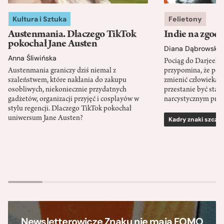
Kultura i Sztuka
Felietony
Austenmania. Dlaczego TikTok
Indie na zgod
pokochał Jane Austen
Diana Dąbrowska
Anna Śliwińska
Pociąg do Darjeeli
Austenmania graniczy dziś niemal z
przypomina, że po
szaleństwem, które nakłania do zakupu
zmienić człowieka d
osobliwych, niekoniecznie przydatnych
przestanie być sta
gadżetów, organizacji przyjęć i cosplayów w
narcystycznym pro
stylu regencji. Dlaczego TikTok pokochał
uniwersum Jane Austen?
Kadry znaki szcze
Newsletterowicze Znaku nie mają FOMO