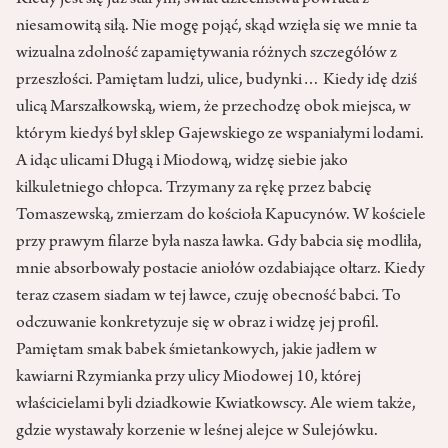
Kiedy jest się już starym, świat dzieciństwa powraca z
niesamowitą siłą. Nie mogę pojąć, skąd wzięła się we mnie ta
wizualna zdolność zapamiętywania różnych szczegółów z
przeszłości. Pamiętam ludzi, ulice, budynki… Kiedy idę dziś
ulicą Marszałkowską, wiem, że przechodzę obok miejsca, w
którym kiedyś był sklep Gajewskiego ze wspaniałymi lodami.
A idąc ulicami Długą i Miodową, widzę siebie jako
kilkuletniego chłopca. Trzymany za rękę przez babcię
Tomaszewską, zmierzam do kościoła Kapucynów. W kościele
przy prawym filarze była nasza ławka. Gdy babcia się modliła,
mnie absorbowały postacie aniołów ozdabiające ołtarz. Kiedy
teraz czasem siadam w tej ławce, czuję obecność babci. To
odczuwanie konkretyzuje się w obraz i widzę jej profil.
Pamiętam smak babek śmietankowych, jakie jadłem w
kawiarni Rzymianka przy ulicy Miodowej 10, której
właścicielami byli dziadkowie Kwiatkowscy. Ale wiem także,
gdzie wystawały korzenie w leśnej alejce w Sulejówku.