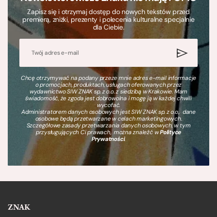
Zapisz się i otrzymaj dostęp do nowych tekstów przed
premierą, zniżki, prezenty i polecenia kulturalne specjalnie
dla Ciebie.
Chcę otrzymywać na podany przeze mnie adres e-mail informacje
o promocjach, produktach, usługach oferowanych przez
wydawnictwo SIW ZNAK sp. z o.o. z siedzibą w Krakowie. Mam
świadomość, że zgoda jest dobrowolna i mogę ją w każdej chwili
wycofać.
Administratorem danych osobowych jest SIW ZNAK sp. z o.o., dane
osobowe będą przetwarzane w celach marketingowych.
Szczegółowe zasady przetwarzania danych osobowych, w tym
przysługujących Ci prawach, można znaleźć w
Polityce
Prywatności
.
ZNAK