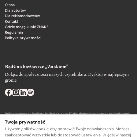
O nas
Dla autorów
Dla reklamodawców
Kontakt
Gdzie mogę kupić ZNAK?
Regulamin
Polityka prywatności
Bądź na bieżąco ze „Znakiem”
Dołącz do społeczności naszych czytelnikow. Dysktuj w najlepszym
gronie
Dofinansowano ze środków Ministra Kultury i Dziedzictwa Narodowego pochodzących
z Funduszu Promocji Kultury – państwowego funduszu celowego.
Twoja prywatność
Używamy plików cookie, aby poprawić Twoje doświadczenia. Możesz
zaakceptować wszystkie lub dostosować ustawienia. Więcej w naszej